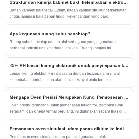
Kelembaban: 1%-60% RH dapat disesuaikan
Struktur dan kinerja kabinet bukti kelembaban elektronik
tahan debu, dan perlindungan antistatis (ESD)
Rak: 5 pcs, tinggi dapat disesuaikan
untuk komponen elektronik Anda .
Bahan kabinet: baja tebal 1.2mm, badan kabinet struktur berkekuatan
Warna: Putih pudar
tinggi, laminasi baja beban tinggi, kekencangan yang baik,
Dimensi interior: W596*D682*H1723 MM
Model: TDA435F
Dimensi eksterior: W598*D710*H1910 MM
Kapasitas: 435L
Kelembaban: 20%-60% RH dapat disesuaikan
Apa kegunaan ruang suhu benchtop?
Waktu pemulihan: Maks. 30 menit setelah pintu
Ruang suhu benchtop adalah alat serbaguna yang digunakan di
terbuka 30 detik kemudian ditutup. (Ambien
25â 60%RH)
berbagai industri untuk berbagai aplikasi. Ruang kompak ini
Rak: 3 buah, tinggi dapat disesuaikan
memungkinkan kontrol suhu yang tepat dalam lingkungan terkendali,
Warna: Biru tua, ESD aman
sehingga cocok untuk berbagai tujuan pengujian dan penelitian.
Dimensi interior: W898*D572*H848 MM
<5% RH lemari kering elektronik untuk penyimpanan kelembaban rendah, dilengkapi dengan lampu menara tiga warna, dikirim ke Amerika Serikat.
Dimensi eksterior: W900*D600*H1010 MM
Lemari kering elektronik ini dipasang dengan buzzer/alarm sinyal
kelembaban berlebih, dan alarm buzzer/sinyal pintu terbuka.
Mengapa Oven Presisi Merupakan Kunci Pemrosesan Termal yang Stabil dan Akurasi Tinggi?
Oven presisi dirancang untuk pemanasan terkontrol, distribusi suhu
seragam, dan kinerja termal berulang. Ini digunakan secara luas di
laboratorium, manufaktur elektronik, pengujian material, farmasi,
komponen otomotif, pemrosesan semikonduktor, dan industri lain di
Pemanasan oven sirkulasi udara panas dikirim ke India, untuk komponen memanggang dan menyembuhkan.
mana akurasi suhu secara langsung mempengaruhi kualitas produk.
Pemanasan oven sirkulasi udara panas digunakan untuk