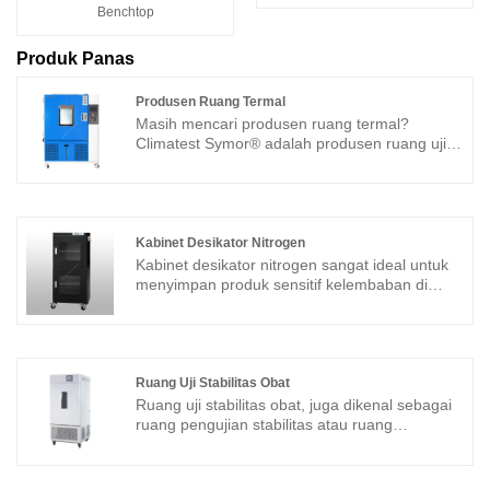
Benchtop
Produk Panas
Produsen Ruang Termal
Masih mencari produsen ruang termal?
Climatest Symor® adalah produsen ruang uji
iklim terkemuka di Tiongkok, perusahaan ini
telah mendirikan lini produksi ruang pengujian
suhu, dan melayani berbagai industri, seperti
industri otomotif, dirgantara, farmasi,
makanan, dan elektronik.
Kabinet Desikator Nitrogen
Kabinet desikator nitrogen sangat ideal untuk
Model: TGDW-1000
menyimpan produk sensitif kelembaban di
Kapasitas: 1000L
lingkungan dengan kelembaban rendah,
Rak: 2 buah
kabinet desikator nitrogen ini menyediakan
Warna biru
penyimpanan kontrol kelembaban otomatis
Dimensi interior: 1000×1000×1000 mm
hingga 1% RH dengan mengisi gas nitrogen.
Dimensi eksterior: 1560×1610×2240 mm
Ruang Uji Stabilitas Obat
Model: TDN540F
Ruang uji stabilitas obat, juga dikenal sebagai
Kapasitas: 540L
ruang pengujian stabilitas atau ruang
Kelembaban: 1%-60% RH dapat disesuaikan
lingkungan, adalah peralatan khusus yang
Waktu pemulihan: Maks. 15 menit setelah pintu
digunakan dalam industri farmasi untuk
terbuka 30 detik kemudian ditutup. (Ambien
mengevaluasi stabilitas obat, vaksin, dan