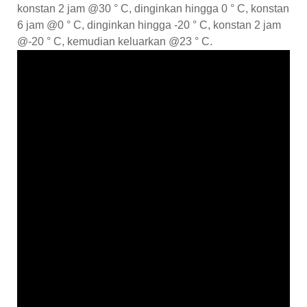
konstan 2 jam @30 ° C, dinginkan hingga 0 ° C, konstan
6 jam @0 ° C, dinginkan hingga -20 ° C, konstan 2 jam
@-20 ° C, kemudian keluarkan @23 ° C.