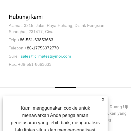
Hubungi kami
Alamat: 3215, Jalan Raya Huhang, Distrik Fengxian,
Shanghai, 231417, Cina
Telp:
+86-551-63853683
Telepon:
+86-17756072770
Surel:
sales@climatestsymor.com
Fax: +86-551-8663633
X
Hak Cipta © 2022 Symor Instrument Equipment Co., Ltd. Ruang Uji
Kami menggunakan cookie untuk
Lingkungan, Kabinet Kering Elektronik, Ruang Uji Pelapukan yang
menawarkan Anda pengalaman
Dipercepat Semua Hak dilindungi undang-undang.
penelusuran yang lebih baik, menganalisis
lalu lintas situs, dan mempersonalisasi