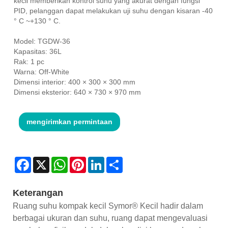
kecil memberikan kontrol suhu yang akurat dengan fungsi
PID, pelanggan dapat melakukan uji suhu dengan kisaran -40
° C ~+130 ° C.
Model: TGDW-36
Kapasitas: 36L
Rak: 1 pc
Warna: Off-White
Dimensi interior: 400 × 300 × 300 mm
Dimensi eksterior: 640 × 730 × 970 mm
mengirimkan permintaan
Facebook
X
WhatsApp
Pinterest
LinkedIn
Share
Keterangan
Ruang suhu kompak kecil Symor® Kecil hadir dalam
berbagai ukuran dan suhu, ruang dapat mengevaluasi