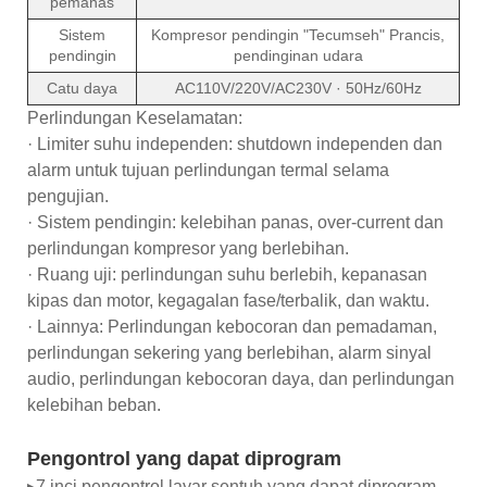
pemanas
Sistem
Kompresor pendingin "Tecumseh" Prancis,
pendingin
pendinginan udara
Catu daya
AC110V/220V/AC230V · 50Hz/60Hz
Perlindungan Keselamatan:
· Limiter suhu independen: shutdown independen dan
alarm untuk tujuan perlindungan termal selama
pengujian.
· Sistem pendingin: kelebihan panas, over-current dan
perlindungan kompresor yang berlebihan.
· Ruang uji: perlindungan suhu berlebih, kepanasan
kipas dan motor, kegagalan fase/terbalik, dan waktu.
· Lainnya: Perlindungan kebocoran dan pemadaman,
perlindungan sekering yang berlebihan, alarm sinyal
audio, perlindungan kebocoran daya, dan perlindungan
kelebihan beban.
Pengontrol yang dapat diprogram
▸7 inci pengontrol layar sentuh yang dapat diprogram