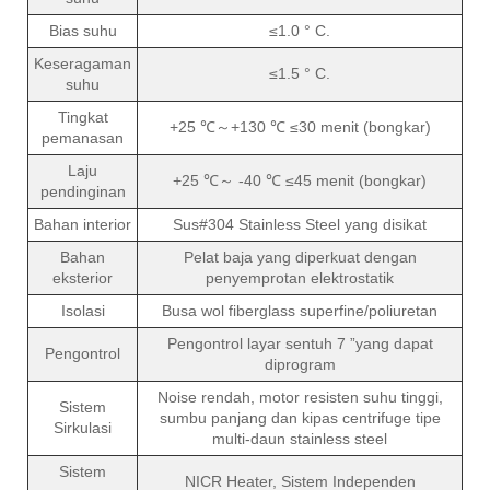
Bias suhu
≤1.0 ° C.
Keseragaman
≤1.5 ° C.
suhu
Tingkat
+25 ℃～+130 ℃ ≤30 menit (bongkar)
pemanasan
Laju
+25 ℃～ -40 ℃ ≤45 menit (bongkar)
pendinginan
Bahan interior
Sus#304 Stainless Steel yang disikat
Bahan
Pelat baja yang diperkuat dengan
eksterior
penyemprotan elektrostatik
Isolasi
Busa wol fiberglass superfine/poliuretan
Pengontrol layar sentuh 7 ”yang dapat
Pengontrol
diprogram
Noise rendah, motor resisten suhu tinggi,
Sistem
sumbu panjang dan kipas centrifuge tipe
Sirkulasi
multi-daun stainless steel
Sistem
NICR Heater, Sistem Independen