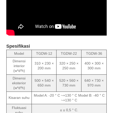
Spesifikasi
Model
TGDW-12
TGDW-22
TGDW-36
Dimensi
310 × 230 ×
320 × 250 ×
400 × 300 ×
interior
200 mm
250 mm
300 mm
(w*d*h)
Dimensi
500 × 540 ×
520 × 560 ×
640 × 730 ×
eksterior
650 mm
730 mm
970 mm
(w*d*h)
Model A: -20 ° C ~+130 ° C Model B: -40 ° C
Kisaran suhu
~+130 ° C
Fluktuasi
≤ ± 0,5 ° C.
suhu