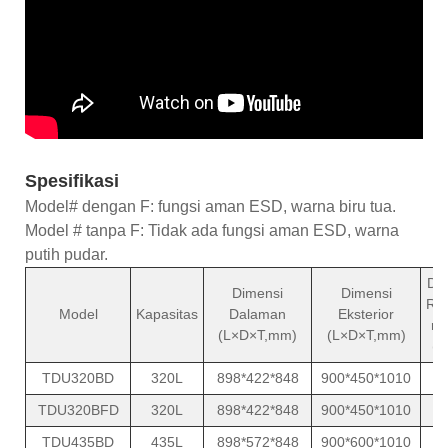
Spesifikasi
Model# dengan F: fungsi aman ESD, warna biru tua.
Model # tanpa F: Tidak ada fungsi aman ESD, warna
putih pudar.
Da
Dimensi
Dimensi
Rat
Model
Kapasitas
Dalaman
Eksterior
ra
(L×D×T,mm)
(L×D×T,mm)
(W
TDU320BD
320L
898*422*848
900*450*1010
1
TDU320BFD
320L
898*422*848
900*450*1010
1
TDU435BD
435L
898*572*848
900*600*1010
1