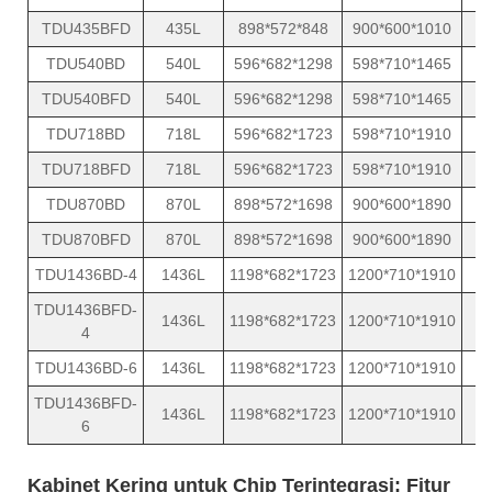
TDU435BFD
435L
898*572*848
900*600*1010
1
TDU540BD
540L
596*682*1298
598*710*1465
1
TDU540BFD
540L
596*682*1298
598*710*1465
1
TDU718BD
718L
596*682*1723
598*710*1910
1
TDU718BFD
718L
596*682*1723
598*710*1910
1
TDU870BD
870L
898*572*1698
900*600*1890
1
TDU870BFD
870L
898*572*1698
900*600*1890
1
TDU1436BD-4
1436L
1198*682*1723
1200*710*1910
2
TDU1436BFD-
1436L
1198*682*1723
1200*710*1910
2
4
TDU1436BD-6
1436L
1198*682*1723
1200*710*1910
2
TDU1436BFD-
1436L
1198*682*1723
1200*710*1910
2
6
Kabinet Kering untuk Chip Terintegrasi: Fitur