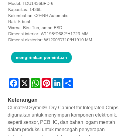
Model: TDU1436BFD-6
Kapasitas: 1436L
Kelembaban:<3%RH Automatic
Rak: 5 buah
Warna: Biru Tua, aman ESD
Dimensi interior: W1198*D682*H1723 MM
Dimensi eksterior: W1200*D710*H1910 MM
mengirimkan permintaan
Facebook
X
WhatsApp
Pinterest
LinkedIn
Share
Keterangan
Climatest Symor® Dry Cabinet for Integrated Chips
digunakan untuk menyimpan komponen elektronik,
seperti sensor, PCB, IC, dan bahan logam mentah
dalam produksi untuk mencegah penyerapan