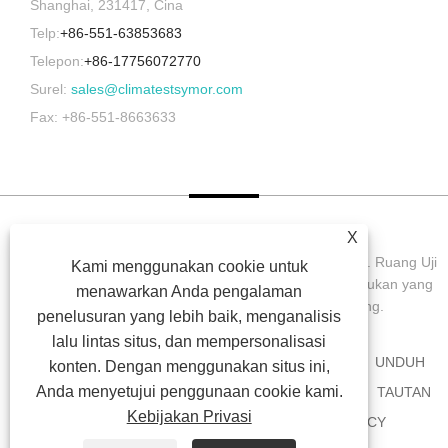
Shanghai, 231417, Cina
Telp:
+86-551-63853683
Telepon:
+86-17756072770
Surel:
sales@climatestsymor.com
Fax: +86-551-8663633
X
Hak Cipta © 2022 Symor Instrument Equipment Co., Ltd. Ruang Uji
Kami menggunakan cookie untuk
Lingkungan, Kabinet Kering Elektronik, Ruang Uji Pelapukan yang
menawarkan Anda pengalaman
Dipercepat Semua Hak dilindungi undang-undang.
penelusuran yang lebih baik, menganalisis
lalu lintas situs, dan mempersonalisasi
RUMAH
TENTANG KAMI
PRODUK
BERITA
UNDUH
konten. Dengan menggunakan situs ini,
Anda menyetujui penggunaan cookie kami.
MENGIRIMKAN PERMINTAAN
HUBUNGI KAMI
TAUTAN
Kebijakan Privasi
SITEMAP
RSS
XML
PRIVACY POLICY