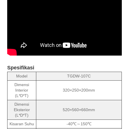
Spesifikasi
Model
TGDW-107C
Dimensi
Interior
320×250×200mm
(L*D*T)
Dimensi
Eksterior
520×560×660mm
(L*D*T)
Kisaran Suhu
-40℃～150℃