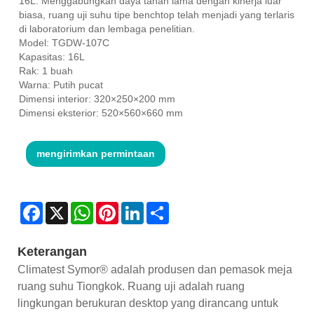
16L. Menggabungkan daya tahan lama dengan kinerja luar
biasa, ruang uji suhu tipe benchtop telah menjadi yang terlaris
di laboratorium dan lembaga penelitian.
Model: TGDW-107C
Kapasitas: 16L
Rak: 1 buah
Warna: Putih pucat
Dimensi interior: 320×250×200 mm
Dimensi eksterior: 520×560×660 mm
mengirimkan permintaan
Facebook
X
WhatsApp
Pinterest
LinkedIn
Share
Keterangan
Climatest Symor® adalah produsen dan pemasok meja
ruang suhu Tiongkok. Ruang uji adalah ruang
lingkungan berukuran desktop yang dirancang untuk