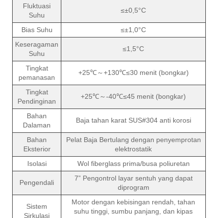
Fluktuasi
≤±0,5°C
Suhu
Bias Suhu
≤±1,0°C
Keseragaman
≤1,5°C
Suhu
Tingkat
+25℃～+130℃≤30 menit (bongkar)
pemanasan
Tingkat
+25℃～-40℃≤45 menit (bongkar)
Pendinginan
Bahan
Baja tahan karat SUS#304 anti korosi
Dalaman
Bahan
Pelat Baja Bertulang dengan penyemprotan
Eksterior
elektrostatik
Isolasi
Wol fiberglass prima/busa poliuretan
7” Pengontrol layar sentuh yang dapat
Pengendali
diprogram
Motor dengan kebisingan rendah, tahan
Sistem
suhu tinggi, sumbu panjang, dan kipas
Sirkulasi