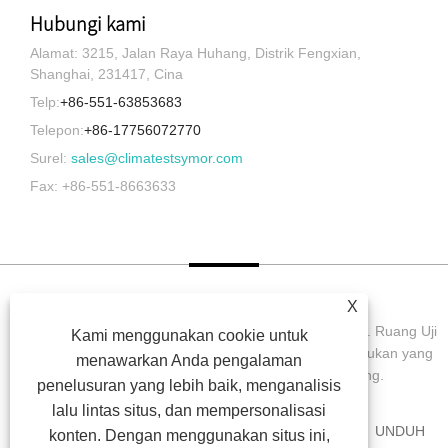
Hubungi kami
Alamat: 3215, Jalan Raya Huhang, Distrik Fengxian,
Shanghai, 231417, Cina
Telp:
+86-551-63853683
Telepon:
+86-17756072770
Surel:
sales@climatestsymor.com
Fax: +86-551-8663633
X
Hak Cipta © 2022 Symor Instrument Equipment Co., Ltd. Ruang Uji
Kami menggunakan cookie untuk
Lingkungan, Kabinet Kering Elektronik, Ruang Uji Pelapukan yang
menawarkan Anda pengalaman
Dipercepat Semua Hak dilindungi undang-undang.
penelusuran yang lebih baik, menganalisis
lalu lintas situs, dan mempersonalisasi
RUMAH
TENTANG KAMI
PRODUK
BERITA
UNDUH
konten. Dengan menggunakan situs ini,