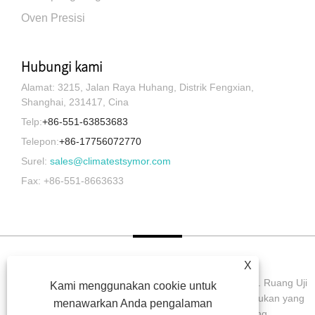
Oven Presisi
Hubungi kami
Alamat: 3215, Jalan Raya Huhang, Distrik Fengxian,
Shanghai, 231417, Cina
Telp:
+86-551-63853683
Telepon:
+86-17756072770
Surel:
sales@climatestsymor.com
Fax: +86-551-8663633
X
Hak Cipta © 2022 Symor Instrument Equipment Co., Ltd. Ruang Uji
Kami menggunakan cookie untuk
Lingkungan, Kabinet Kering Elektronik, Ruang Uji Pelapukan yang
menawarkan Anda pengalaman
Dipercepat Semua Hak dilindungi undang-undang.