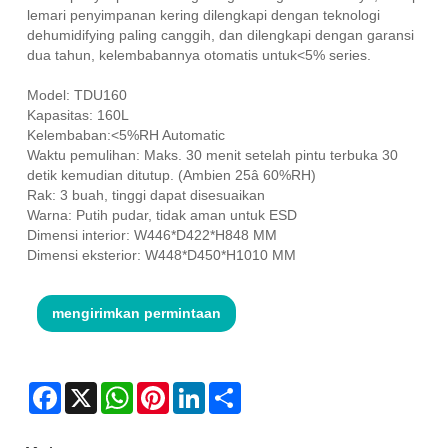
lemari penyimpanan kering dilengkapi dengan teknologi
dehumidifying paling canggih, dan dilengkapi dengan garansi
dua tahun, kelembabannya otomatis untuk<5% series.
Model: TDU160
Kapasitas: 160L
Kelembaban:<5%RH Automatic
Waktu pemulihan: Maks. 30 menit setelah pintu terbuka 30
detik kemudian ditutup. (Ambien 25â 60%RH)
Rak: 3 buah, tinggi dapat disesuaikan
Warna: Putih pudar, tidak aman untuk ESD
Dimensi interior: W446*D422*H848 MM
Dimensi eksterior: W448*D450*H1010 MM
mengirimkan permintaan
Facebook
X
WhatsApp
Pinterest
LinkedIn
Share