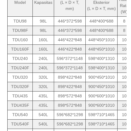
Model
Kapasitas
(L × D × T,
Eksterior
Rata
mm)
(L × D × T, mm)
(W)
TDU98
98L
446*372*598
448*400*688
8
TDU98F
98L
446*372*598
448*400*688
8
TDU160
160L
446*422*848
448*450*1010
10
TDU160F
160L
446*422*848
448*450*1010
10
TDU240
240L
596*372*1148
598*400*1310
10
TDU240F
240L
596*372*1148
598*400*1310
10
TDU320
320L
898*422*848
900*450*1010
10
TDU320F
320L
898*422*848
900*450*1010
10
TDU435
435L
898*572*848
900*600*1010
10
TDU435F
435L
898*572*848
900*600*1010
10
TDU540
540L
596*682*1298
598*710*1465
10
TDU540F
540L
596*682*1298
598*710*1465
10