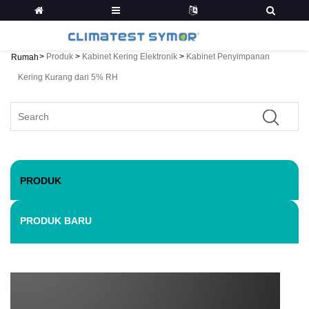
>
Produk
>
Kabinet Kering Elektronik
>
Kabinet Penyimpanan
Rumah
Kering Kurang dari 5% RH
PRODUK
PRODUK BARU