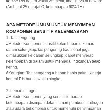
ke <5%RH dalam waktu 30 menit, lihat kurva di bawah:
(Ambient 25 derajat C, kelembapan 60%RH)
APA METODE UMUM UNTUK MENYIMPAN
KOMPONEN SENSITIF KELEMBABAN?
1. Tas pengering
âMetode: Komponen sensitif kelembaban dikemas
dalam selungkup, tas pengering tradisional juga
dimasukkan ke dalam selungkup, dapat menyerap
kelembaban di dalam untuk menjaga lingkungan tetap
kering.
âKerugian: Tas pengering = bahan habis pakai, kinerja
kontrol RH buruk, waktu singkat.
2. Lemari nitrogen
âMetode: Komponen yang sensitif terhadap
kelembapan disimpan dalam lemari pembersih nitrogen
atau udara terkompresi untuk memenuhi penyimpanan