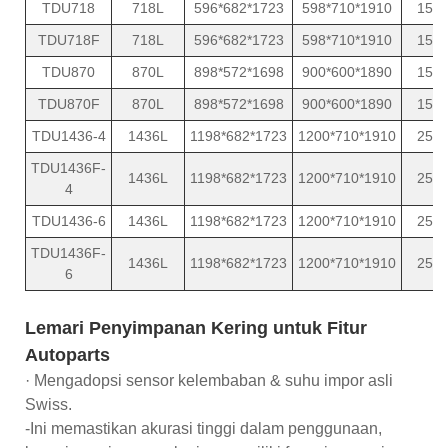
TDU718
718L
596*682*1723
598*710*1910
15
TDU718F
718L
596*682*1723
598*710*1910
15
TDU870
870L
898*572*1698
900*600*1890
15
TDU870F
870L
898*572*1698
900*600*1890
15
TDU1436-4
1436L
1198*682*1723
1200*710*1910
25
TDU1436F-
1436L
1198*682*1723
1200*710*1910
25
4
TDU1436-6
1436L
1198*682*1723
1200*710*1910
25
TDU1436F-
1436L
1198*682*1723
1200*710*1910
25
6
Lemari Penyimpanan Kering untuk Fitur
Autoparts
· Mengadopsi sensor kelembaban & suhu impor asli
Swiss.
-Ini memastikan akurasi tinggi dalam penggunaan,