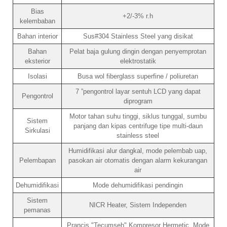
Bias
+2/-3% r.h
kelembaban
Bahan interior
Sus#304 Stainless Steel yang disikat
Bahan
Pelat baja gulung dingin dengan penyemprotan
eksterior
elektrostatik
Isolasi
Busa wol fiberglass superfine / poliuretan
7 ”pengontrol layar sentuh LCD yang dapat
Pengontrol
diprogram
Motor tahan suhu tinggi, siklus tunggal, sumbu
Sistem
panjang dan kipas centrifuge tipe multi-daun
Sirkulasi
stainless steel
Humidifikasi alur dangkal, mode pelembab uap,
Pelembapan
pasokan air otomatis dengan alarm kekurangan
air
Dehumidifikasi
Mode dehumidifikasi pendingin
Sistem
NICR Heater, Sistem Independen
pemanas
Prancis "Tecumseh" Kompresor Hermetic, Mode