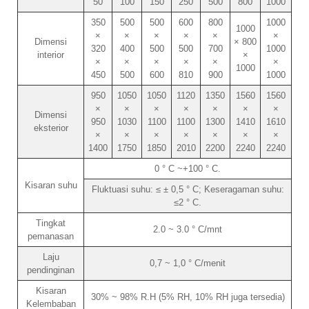
50
100
150
250
500
800
1000
350
500
500
600
800
1000
1000
×
×
×
×
×
×
Dimensi
× 800
320
400
500
500
700
1000
interior
×
×
×
×
×
×
×
1000
450
500
600
810
900
1000
950
1050
1050
1120
1350
1560
1560
×
×
×
×
×
×
×
Dimensi
950
1030
1100
1100
1300
1410
1610
eksterior
×
×
×
×
×
×
×
1400
1750
1850
2010
2200
2240
2240
0 ° C ~+100 ° C.
Kisaran suhu
Fluktuasi suhu: ≤ ± 0,5 ° C; Keseragaman suhu:
≤2 ° C.
Tingkat
2.0 ~ 3.0 ° C/mnt
pemanasan
Laju
0,7 ~ 1,0 ° C/menit
pendinginan
Kisaran
30% ~ 98% R.H (5% RH, 10% RH juga tersedia)
Kelembaban