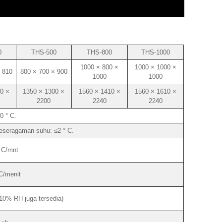
0
THS-500
THS-800
THS-1000
1000 × 800 ×
1000 × 1000 ×
 810
800 × 700 × 900
1000
1000
0 ×
1350 × 1300 ×
1560 × 1410 ×
1560 × 1610 ×
2200
2240
2240
0 ° C.
Keseragaman suhu: ≤2 ° C.
° C/mnt
 C/menit
0% RH juga tersedia)