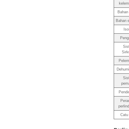
kelem
Bahan i
Bahan e
Iso
Pengo
Sis
Sirk
Pelem
Dehumid
Sis
pem
Pendi
Pera
perlin
Catu