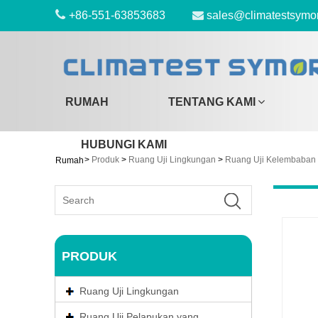
+86-551-63853683
sales@climatestsymo
RUMAH
TENTANG KAMI
HUBUNGI KAMI
>
Produk
>
Ruang Uji Lingkungan
>
Ruang Uji Kelembaban
Rumah
PRODUK
Ruang Uji Lingkungan
Ruang Uji Pelapukan yang