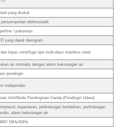
r.h
eel yang disikat
 penyemprotan elektrostatik
erfine / poliuretan
LCD yang dapat diprogram
dan kipas centrifuge tipe multi-daun stainless steel
okan air otomatis dengan alarm kekurangan air
asi pendingin
em Independen
nan Unit/Mode Pendinginan Ganda (Pendingin Udara)
presor, kepanasan, perlindungan berlebihan, perlindungan
 audio, alarm kekurangan air
 380V 50Hz/60Hz