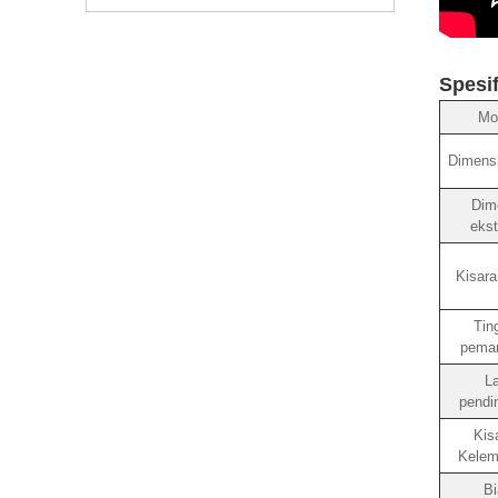
Spesif
Mo
Dimensi 
Dim
ekst
Kisara
Tin
pema
La
pendi
Kis
Kelem
Bi