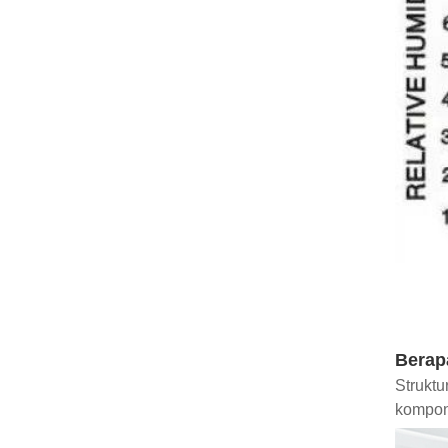
Berap
Struktu
kompon