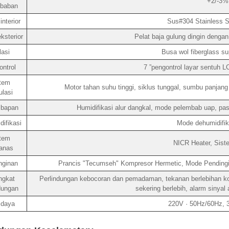
+2/-3% 
baban
nterior
Sus#304 Stainless St
ksterior
Pelat baja gulung dingin dengan
lasi
Busa wol fiberglass sup
ntrol
7 ”pengontrol layar sentuh 
tem
Motor tahan suhu tinggi, siklus tunggal, sumbu panjang 
ulasi
bapan
Humidifikasi alur dangkal, mode pelembab uap, pas
ifikasi
Mode dehumidifik
tem
NICR Heater, Sist
anas
nginan
Prancis "Tecumseh" Kompresor Hermetic, Mode Pendingi
ngkat
Perlindungan kebocoran dan pemadaman, tekanan berlebihan kom
dungan
sekering berlebih, alarm sinyal
 daya
220V · 50Hz/60Hz,