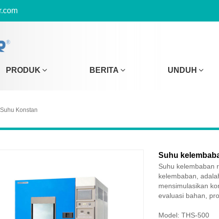
r.com
PRODUK
BERITA
UNDUH
 Suhu Konstan
Suhu kelembaba
Suhu kelembaban ru
kelembaban, adalah
mensimulasikan kon
evaluasi bahan, pr
Model: THS-500