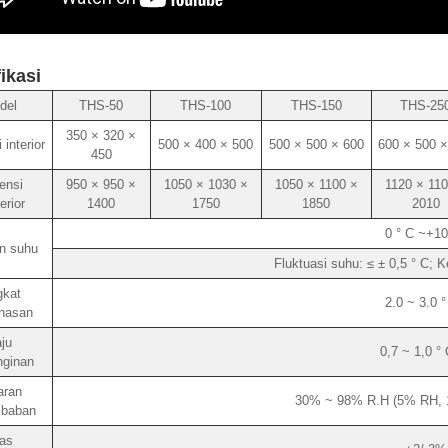
ikasi
del
THS-50
THS-100
THS-150
THS-25
350 × 320 ×
interior
500 × 400 × 500
500 × 500 × 600
600 × 500 ×
450
ensi
950 × 950 ×
1050 × 1030 ×
1050 × 1100 ×
1120 × 110
erior
1400
1750
1850
2010
0 ° C ~+10
n suhu
Fluktuasi suhu: ≤ ± 0,5 ° C; 
gkat
2.0 ~ 3.0 
nasan
ju
0,7 ~ 1,0 °
nginan
aran
30% ~ 98% R.H (5% RH, 1
baban
as