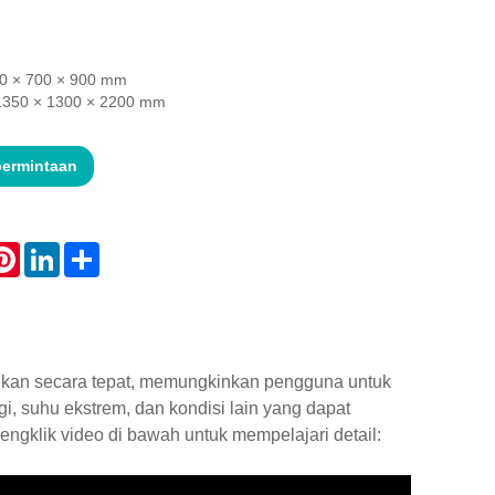
800 × 700 × 900 mm
 1350 × 1300 × 2200 mm
permintaan
atsApp
Pinterest
LinkedIn
Share
ankan secara tepat, memungkinkan pengguna untuk
i, suhu ekstrem, dan kondisi lain yang dapat
ngklik video di bawah untuk mempelajari detail: