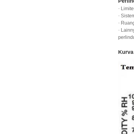
Perli
· Limit
· Siste
· Ruang
· Lainn
perlind
Kurva