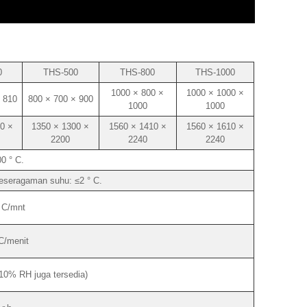
0
THS-500
THS-800
THS-1000
1000 × 800 ×
1000 × 1000 ×
 810
800 × 700 × 900
1000
1000
0 ×
1350 × 1300 ×
1560 × 1410 ×
1560 × 1610 ×
2200
2240
2240
0 ° C.
Keseragaman suhu: ≤2 ° C.
° C/mnt
 C/menit
0% RH juga tersedia)