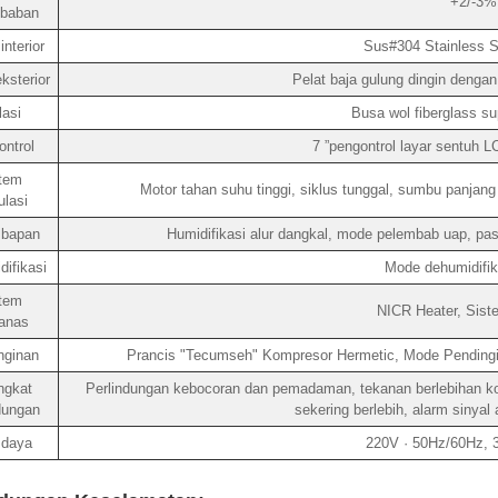
+2/-3% 
baban
nterior
Sus#304 Stainless St
ksterior
Pelat baja gulung dingin dengan
lasi
Busa wol fiberglass sup
ntrol
7 ”pengontrol layar sentuh 
tem
Motor tahan suhu tinggi, siklus tunggal, sumbu panjang 
ulasi
bapan
Humidifikasi alur dangkal, mode pelembab uap, pas
ifikasi
Mode dehumidifik
tem
NICR Heater, Sist
anas
nginan
Prancis "Tecumseh" Kompresor Hermetic, Mode Pendingi
ngkat
Perlindungan kebocoran dan pemadaman, tekanan berlebihan kom
dungan
sekering berlebih, alarm sinyal
 daya
220V · 50Hz/60Hz,