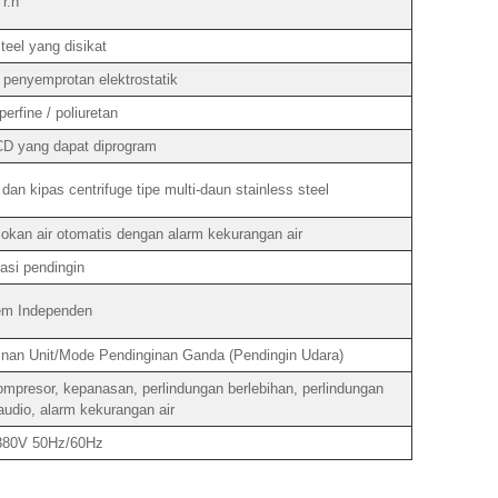
r.h
eel yang disikat
 penyemprotan elektrostatik
erfine / poliuretan
LCD yang dapat diprogram
dan kipas centrifuge tipe multi-daun stainless steel
okan air otomatis dengan alarm kekurangan air
asi pendingin
em Independen
nan Unit/Mode Pendinginan Ganda (Pendingin Udara)
presor, kepanasan, perlindungan berlebihan, perlindungan
 audio, alarm kekurangan air
 380V 50Hz/60Hz