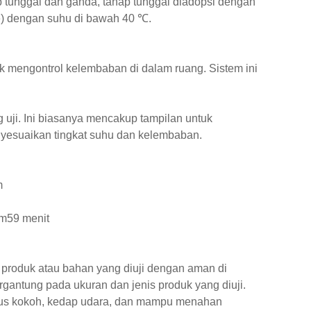
ap tunggal dan ganda, tahap tunggal diadopsi dengan
de) dengan suhu di bawah 40 ℃.
k mengontrol kelembaban di dalam ruang. Sistem ini
 uji. Ini biasanya mencakup tampilan untuk
yesuaikan tingkat suhu dan kelembaban.
m
m59 menit
roduk atau bahan yang diuji dengan aman di
ergantung pada ukuran dan jenis produk yang diuji.
 harus kokoh, kedap udara, dan mampu menahan