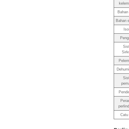
kelem
Bahan i
Bahan e
Iso
Pengo
Sis
Sirk
Pelem
Dehumid
Sis
pem
Pendi
Pera
perlin
Catu