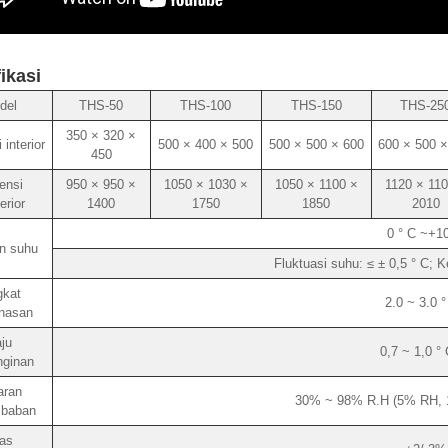
ikasi
del
THS-50
THS-100
THS-150
THS-25
350 × 320 ×
interior
500 × 400 × 500
500 × 500 × 600
600 × 500 ×
450
ensi
950 × 950 ×
1050 × 1030 ×
1050 × 1100 ×
1120 × 110
erior
1400
1750
1850
2010
0 ° C ~+10
n suhu
Fluktuasi suhu: ≤ ± 0,5 ° C; 
gkat
2.0 ~ 3.0 
nasan
ju
0,7 ~ 1,0 °
nginan
aran
30% ~ 98% R.H (5% RH, 1
baban
as