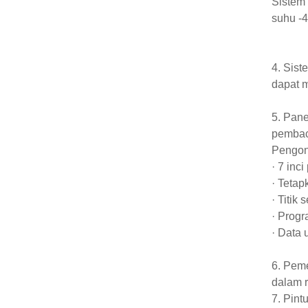
Sistem 
suhu -4
4. Sist
dapat 
5. Pane
pembac
Pengont
· 7 inc
· Tetap
· Titik
· Prog
· Data 
6. Pem
dalam r
7. Pint