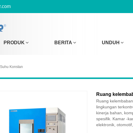
r.com
PRODUK
BERITA
UNDUH
 Suhu Konstan
Ruang kelembab
Ruang kelembaban s
lingkungan terkont
kinerja bahan, ko
spesifik. Kamar -ka
elektronik, otomoti