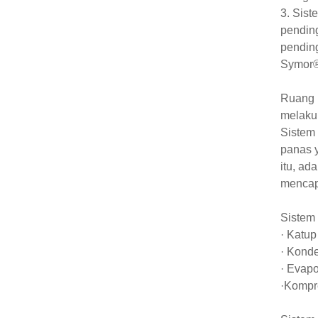
3. Sis
pendin
pending
Symor®
Ruang 
melaku
Sistem 
panas y
itu, ad
mencap
Sistem 
· Katup
· Kond
· Evapo
·Kompr