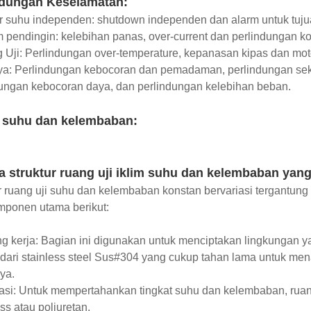
ndungan Keselamatan:
er suhu independen: shutdown independen dan alarm untuk tuju
m pendingin: kelebihan panas, over-current dan perlindungan k
 Uji: Perlindungan over-temperature, kepanasan kipas dan motor
ya: Perlindungan kebocoran dan pemadaman, perlindungan seke
ungan kebocoran daya, dan perlindungan kelebihan beban.
 suhu dan kelembaban:
a struktur ruang uji iklim suhu dan kelembaban yan
r ruang uji suhu dan kelembaban konstan bervariasi tergantung 
mponen utama berikut:
g kerja: Bagian ini digunakan untuk menciptakan lingkungan ya
 dari stainless steel Sus#304 yang cukup tahan lama untuk me
ya.
lasi: Untuk mempertahankan tingkat suhu dan kelembaban, ruan
ass atau poliuretan.