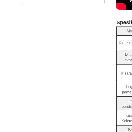
Spesif
Mo
Dimensi 
Dim
ekst
Kisara
Tin
pema
La
pendi
Kis
Kelem
Bi