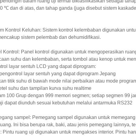
pendingin dalam ruang uji termal diklasifikasikan sebagai tah
0 ℃ dan di atas, dan tahap ganda (juga disebut sistem kaska
em Kontrol Keluhan: Sistem kontrol kelembaban digunakan untu
mencakup sistem pelembab dan dehumidifikasi.
l Kontrol: Panel kontrol digunakan untuk mengoperasikan ruang
aan suhu dan kelembaban, serta tombol atau kenop untuk men
rol layar sentuh LCD yang dapat diprogram:
i pengontrol layar sentuh yang dapat diprogram Jepang
kan titik suhu di bawah mode nilai perbaikan atau mode progra
 setel suhu dan tampilan kurva suhu realtime
ram 100 Grup dengan 999 memori segmen; setiap segmen 99 ja
uji dapat diunduh sesuai kebutuhan melalui antarmuka RS232
egang sampel: Pemegang sampel digunakan untuk memegang p
uang. Ini bisa berupa rak, baki, atau jenis pemegang lainnya, t
u: Pintu ruang uji digunakan untuk mengakses interior. Pintu