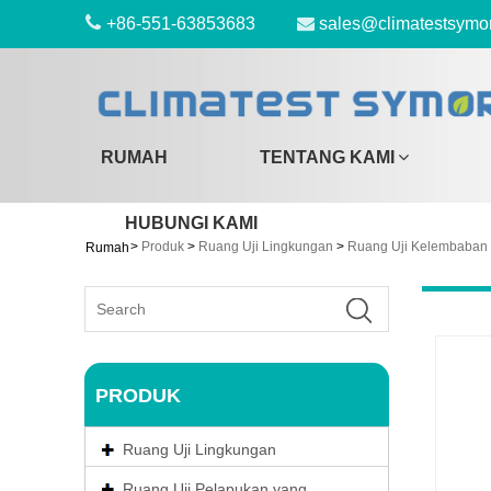
+86-551-63853683
sales@climatestsymo
RUMAH
TENTANG KAMI
HUBUNGI KAMI
>
Produk
>
Ruang Uji Lingkungan
>
Ruang Uji Kelembaban
Rumah
PRODUK
Ruang Uji Lingkungan
Ruang Uji Pelapukan yang