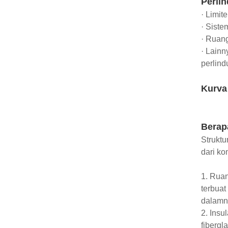
Perli
· Limit
· Siste
· Ruang
· Lainn
perlind
Kurva
Berap
Struktu
dari ko
1. Ruan
terbuat
dalamn
2. Insu
fibergl