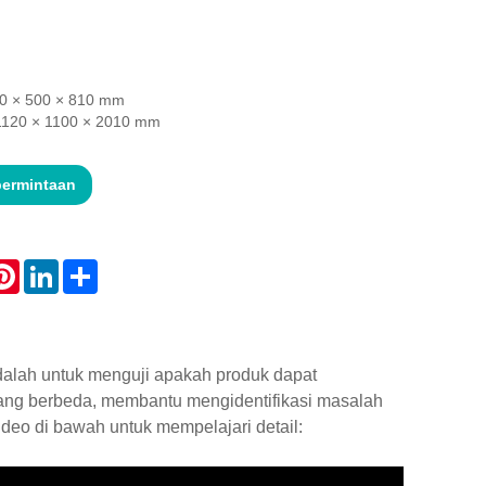
600 × 500 × 810 mm
 1120 × 1100 × 2010 mm
permintaan
atsApp
Pinterest
LinkedIn
Share
alah untuk menguji apakah produk dapat
yang berbeda, membantu mengidentifikasi masalah
deo di bawah untuk mempelajari detail: