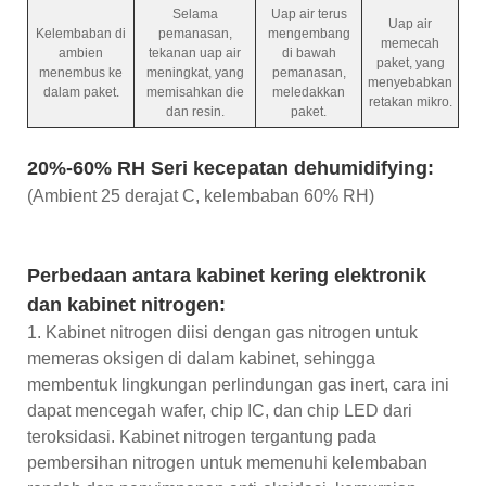
Selama
Uap air terus
Uap air
Kelembaban di
pemanasan,
mengembang
memecah
ambien
tekanan uap air
di bawah
paket, yang
menembus ke
meningkat, yang
pemanasan,
menyebabkan
dalam paket.
memisahkan die
meledakkan
retakan mikro.
dan resin.
paket.
20%-60% RH Seri kecepatan dehumidifying:
(Ambient 25 derajat C, kelembaban 60% RH)
Perbedaan antara kabinet kering elektronik
dan kabinet nitrogen:
1. Kabinet nitrogen diisi dengan gas nitrogen untuk
memeras oksigen di dalam kabinet, sehingga
membentuk lingkungan perlindungan gas inert, cara ini
dapat mencegah wafer, chip IC, dan chip LED dari
teroksidasi. Kabinet nitrogen tergantung pada
pembersihan nitrogen untuk memenuhi kelembaban