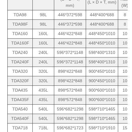
(L × D × T, mm)
mm)
(W)
TDA98
98L
446*372*598
448*400*688
8
TDA98F
98L
446*372*598
448*400*688
8
TDA160
160L
446*422*848
448*450*1010
10
TDA160F
160L
446*422*848
448*450*1010
10
TDA240
240L
596*372*1148
598*400*1310
10
TDA240F
240L
596*372*1148
598*400*1310
10
TDA320
320L
898*422*848
900*450*1010
10
TDA320F
320L
898*422*848
900*450*1010
10
TDA435
435L
898*572*848
900*600*1010
10
TDA435F
435L
898*572*848
900*600*1010
10
TDA540
540L
596*682*1298
598*710*1465
10
TDA540F
540L
596*682*1298
598*710*1465
10
TDA718
718L
596*682*1723
598*710*1910
15