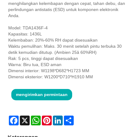
menghilangkan kelembapan dengan cepat, tahan debu, dan
perlindungan antistatis (ESD) untuk komponen elektronik
Anda.
Model: TDA1436F-4
Kapasitas: 1436L
Kelembaban: 20%-60% RH dapat disesuaikan
Waktu pemulihan: Maks. 30 menit setelah pintu terbuka 30
detik kemudian ditutup. (Ambien 25â 60%RH)
Rak: 5 pcs, tinggi dapat disesuaikan
Warna: Biru tua, ESD aman
Dimensi interior: W1198*D682*H1723 MM
Dimensi eksterior: W1200*D710*H1910 MM
mengirimkan permintaan
Facebook
X
WhatsApp
Pinterest
LinkedIn
Share