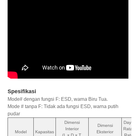
Spesifikasi
Mode# dengan fungsi F: ESD, warna Biru Tua.
Mode # tanpa F: Tidak ada fungsi ESD, warna putih
pudar
Dimensi
Daya
Dimensi
Interior
Rata-
Model
Kapasitas
Eksterior
(L × D × T,
Rata