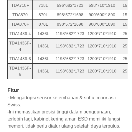
TDA718F
718L
596*682*1723
598*710*1910
15
TDA870
870L
898*572*1698
900*600*1890
15
TDA870F
870L
898*572*1698
900*600*1890
15
TDA1436-4
1436L
1198*682*1723
1200*710*1910
25
TDA1436F-
1436L
1198*682*1723
1200*710*1910
25
4
TDA1436-6
1436L
1198*682*1723
1200*710*1910
25
TDA1436F-
1436L
1198*682*1723
1200*710*1910
25
6
Fitur
· Mengadopsi sensor kelembaban & suhu impor asli
Swiss.
-Ini memastikan presisi tinggi dalam penggunaan,
terlebih lagi, kabinet kering aman ESD memiliki fungsi
memori, tidak perlu diatur ulang setelah daya terputus.