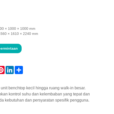
1000 × 1000 × 1000 mm
 1560 × 1610 × 2240 mm
permintaan
atsApp
Pinterest
LinkedIn
Share
unit benchtop kecil hingga ruang walk-in besar.
nkan kontrol suhu dan kelembaban yang tepat dan
ada kebutuhan dan persyaratan spesifik pengguna.