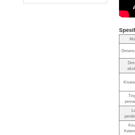
Spesif
Mo
Dimensi 
Dim
ekst
Kisara
Tin
pema
La
pendi
Kis
Kelem