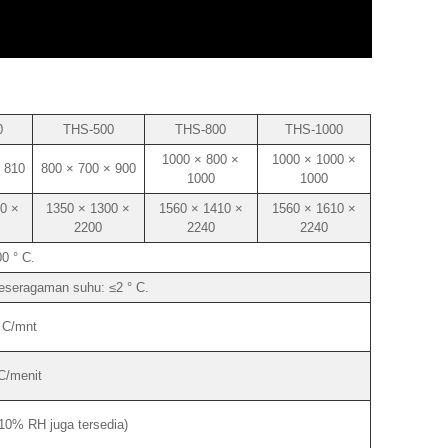
0
THS-500
THS-800
THS-1000
1000 × 800 ×
1000 × 1000 ×
 810
800 × 700 × 900
1000
1000
0 ×
1350 × 1300 ×
1560 × 1410 ×
1560 × 1610 ×
2200
2240
2240
0 ° C.
Keseragaman suhu: ≤2 ° C.
° C/mnt
 C/menit
0% RH juga tersedia)