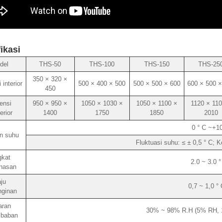
ikasi
del
THS-50
THS-100
THS-150
THS-25
350 × 320 ×
interior
500 × 400 × 500
500 × 500 × 600
600 × 500 ×
450
ensi
950 × 950 ×
1050 × 1030 ×
1050 × 1100 ×
1120 × 110
erior
1400
1750
1850
2010
0 ° C ~+10
n suhu
Fluktuasi suhu: ≤ ± 0,5 ° C; 
gkat
2.0 ~ 3.0 
nasan
ju
0,7 ~ 1,0 °
nginan
aran
30% ~ 98% R.H (5% RH, 1
baban