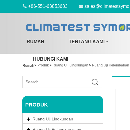
+86-551-63853683
sales@climatestsymo
RUMAH
TENTANG KAMI
HUBUNGI KAMI
>
Produk
>
Ruang Uji Lingkungan
>
Ruang Uji Kelembaban
Rumah
PRODUK
Ruang Uji Lingkungan
Ruang Uji Pelapukan yang