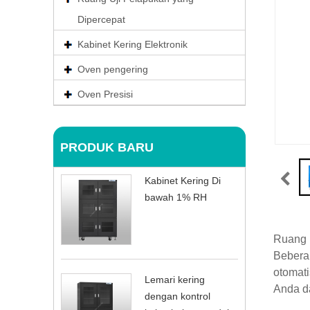
Dipercepat
Kabinet Kering Elektronik
Oven pengering
Oven Presisi
PRODUK BARU
Kabinet Kering Di
bawah 1% RH
Ruang l
Beberap
otomati
Lemari kering
Anda da
dengan kontrol