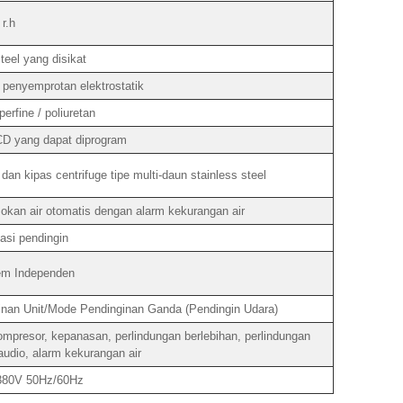
r.h
eel yang disikat
 penyemprotan elektrostatik
erfine / poliuretan
LCD yang dapat diprogram
dan kipas centrifuge tipe multi-daun stainless steel
okan air otomatis dengan alarm kekurangan air
asi pendingin
em Independen
nan Unit/Mode Pendinginan Ganda (Pendingin Udara)
presor, kepanasan, perlindungan berlebihan, perlindungan
 audio, alarm kekurangan air
 380V 50Hz/60Hz