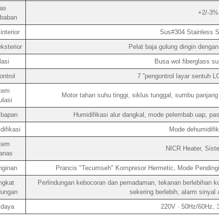
as
+2/-3% 
baban
nterior
Sus#304 Stainless St
ksterior
Pelat baja gulung dingin dengan
lasi
Busa wol fiberglass sup
ntrol
7 ”pengontrol layar sentuh 
tem
Motor tahan suhu tinggi, siklus tunggal, sumbu panjang 
ulasi
bapan
Humidifikasi alur dangkal, mode pelembab uap, pas
ifikasi
Mode dehumidifik
tem
NICR Heater, Sist
anas
nginan
Prancis "Tecumseh" Kompresor Hermetic, Mode Pendingi
ngkat
Perlindungan kebocoran dan pemadaman, tekanan berlebihan kom
dungan
sekering berlebih, alarm sinyal
 daya
220V · 50Hz/60Hz,