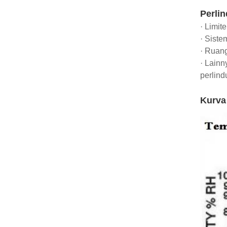
Perli
· Limit
· Siste
· Ruang
· Lainn
perlind
Kurva