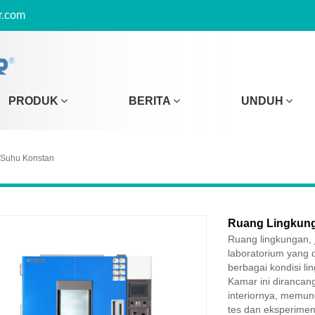
r.com
PRODUK
BERITA
UNDUH
 Suhu Konstan
Ruang Lingkun
Ruang lingkungan, j
laboratorium yang
berbagai kondisi l
Kamar ini dirancan
interiornya, memung
tes dan eksperimen 