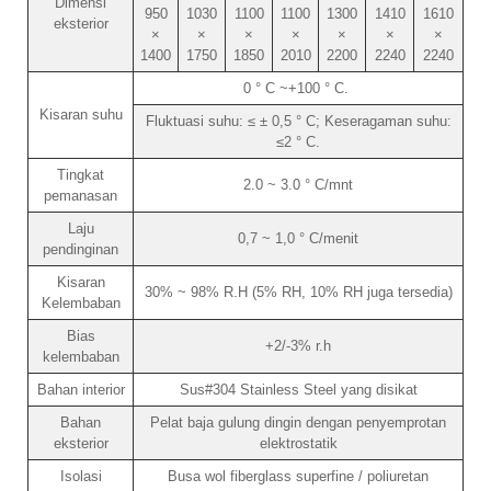
Dimensi
950
1030
1100
1100
1300
1410
1610
eksterior
×
×
×
×
×
×
×
1400
1750
1850
2010
2200
2240
2240
0 ° C ~+100 ° C.
Kisaran suhu
Fluktuasi suhu: ≤ ± 0,5 ° C; Keseragaman suhu:
≤2 ° C.
Tingkat
2.0 ~ 3.0 ° C/mnt
pemanasan
Laju
0,7 ~ 1,0 ° C/menit
pendinginan
Kisaran
30% ~ 98% R.H (5% RH, 10% RH juga tersedia)
Kelembaban
Bias
+2/-3% r.h
kelembaban
Bahan interior
Sus#304 Stainless Steel yang disikat
Bahan
Pelat baja gulung dingin dengan penyemprotan
eksterior
elektrostatik
Isolasi
Busa wol fiberglass superfine / poliuretan