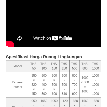
Spesifikasi Harga Ruang Lingkungan
THS-
THS-
THS-
THS-
THS-
THS-
THS-
Model
50
100
150
250
500
800
1000
350
500
500
600
800
1000
1000
×
×
×
×
×
×
Dimensi
× 800
320
400
500
500
700
1000
interior
×
×
×
×
×
×
×
1000
450
500
600
810
900
1000
950
1050
1050
1120
1350
1560
1560
×
×
×
×
×
×
×