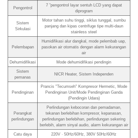
7 ”pengontrol layar sentuh LCD yang dapat
Pengontrol
diprogram
Motor tahan suhu tinggi, siklus tunggal, sumbu
Sistem
panjang dan kipas centrifuge tipe multi-daun
Sirkulasi
stainless steel
Humidifikasi alur dangkal, mode pelembab uap,
Pelembapan
pasokan air otomatis dengan alarm kekurangan
air
Dehumidifikasi
Mode dehumidifikasi pendingin
Sistem
NICR Heater, Sistem Independen
pemanas
Prancis "Tecumseh" Kompresor Hermetic, Mode
Pendinginan
Pendinginan Unit/Mode Pendinginan Ganda
(Pendingin Udara)
Perlindungan kebocoran dan pemadaman,
Perangkat
tekanan berlebihan kompresor, kepanasan,
perlindungan
perlindungan berlebihan, perlindungan sekering
berlebih, alarm sinyal audio, alarm kekurangan air
Catu daya
220V · 50Hz/60Hz, 380V 50Hz/60Hz