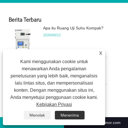
Berita Terbaru
Apa itu Ruang Uji Suhu Kompak?
2026/06/12
X
Kami menggunakan cookie untuk
Apa Penerapan Ruang Uji Suhu
menawarkan Anda pengalaman
Mini?
penelusuran yang lebih baik, menganalisis
2026/06/04
lalu lintas situs, dan mempersonalisasi
konten. Dengan menggunakan situs ini,
Anda menyetujui penggunaan cookie kami.
Produk
Kebijakan Privasi
Ruang Uji Lingkungan
Menolak
Menerima
Ruang Uji Pelapukan yang Dipercepat
+86-551-63853683
sales@climatestsymor.com