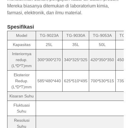
Mereka biasanya ditemukan di laboratorium kimia,
farmasi, elektronik, dan ilmu material.
Spesifikasi
Model
TG-9023A
TG-9030A
TG-9053A
TG-
Kapasitas
25L
35L
50L
8
Interiornya
redup.
300*300*270
340*325*325
420*350*350
450*4
(L*D*T)mm
Eksterior
Redup.
585*480*440
625*510*495
700*530*515
735*5
(L*D*T)mm
Kisaran Suhu
R
Fluktuasi
Suhu
Resolusi
Suhu