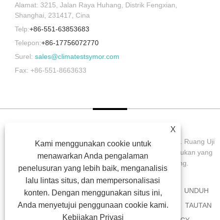
Alamat: 3215, Jalan Raya Huhang, Distrik Fengxian,
Shanghai, 231417, Cina
Telp:
+86-551-63853683
Telepon:
+86-17756072770
Surel:
sales@climatestsymor.com
Fax: +86-551-8663633
X
Hak Cipta © 2022 Symor Instrument Equipment Co., Ltd. Ruang Uji
Kami menggunakan cookie untuk
Lingkungan, Kabinet Kering Elektronik, Ruang Uji Pelapukan yang
menawarkan Anda pengalaman
Dipercepat Semua Hak dilindungi undang-undang.
penelusuran yang lebih baik, menganalisis
lalu lintas situs, dan mempersonalisasi
RUMAH
TENTANG KAMI
PRODUK
BERITA
UNDUH
konten. Dengan menggunakan situs ini,
Anda menyetujui penggunaan cookie kami.
MENGIRIMKAN PERMINTAAN
HUBUNGI KAMI
TAUTAN
Kebijakan Privasi
SITEMAP
RSS
XML
PRIVACY POLICY