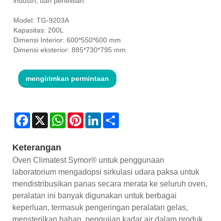
industri, dan penelitian.
Model: TG-9203A
Kapasitas: 200L
Dimensi Interior: 600*550*600 mm
Dimensi eksterior: 885*730*795 mm
mengirimkan permintaan
Facebook
X
WhatsApp
Pinterest
LinkedIn
Share
Keterangan
Oven Climatest Symor® untuk penggunaan
laboratorium mengadopsi sirkulasi udara paksa untuk
mendistribusikan panas secara merata ke seluruh oven,
peralatan ini banyak digunakan untuk berbagai
keperluan, termasuk pengeringan peralatan gelas,
mensterilkan bahan, pengujian kadar air dalam produk.