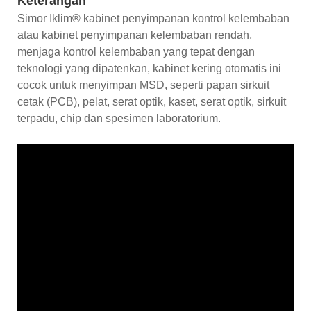
Keterangan
Simor Iklim® kabinet penyimpanan kontrol kelembaban
atau kabinet penyimpanan kelembaban rendah,
menjaga kontrol kelembaban yang tepat dengan
teknologi yang dipatenkan, kabinet kering otomatis ini
cocok untuk menyimpan MSD, seperti papan sirkuit
cetak (PCB), pelat, serat optik, kaset, serat optik, sirkuit
terpadu, chip dan spesimen laboratorium.