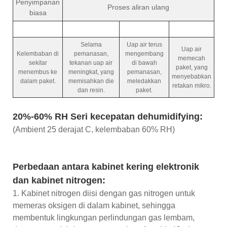
Penyimpanan
Proses aliran ulang
biasa
Selama
Uap air terus
Uap air
Kelembaban di
pemanasan,
mengembang
memecah
sekitar
tekanan uap air
di bawah
paket, yang
menembus ke
meningkat, yang
pemanasan,
menyebabkan
dalam paket.
memisahkan die
meledakkan
retakan mikro.
dan resin.
paket.
20%-60% RH Seri kecepatan dehumidifying:
(Ambient 25 derajat C, kelembaban 60% RH)
Perbedaan antara kabinet kering elektronik
dan kabinet nitrogen:
1. Kabinet nitrogen diisi dengan gas nitrogen untuk
memeras oksigen di dalam kabinet, sehingga
membentuk lingkungan perlindungan gas lembam,