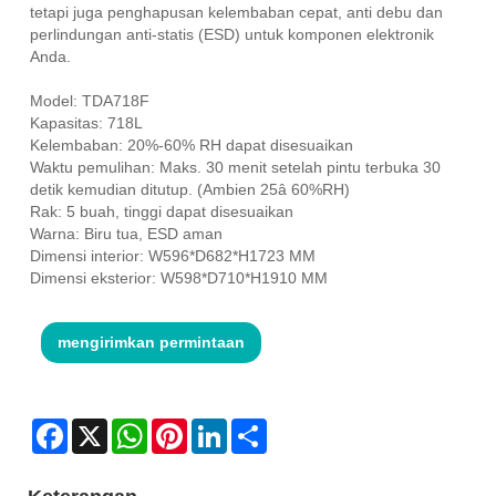
tetapi juga penghapusan kelembaban cepat, anti debu dan
perlindungan anti-statis (ESD) untuk komponen elektronik
Anda.
Model: TDA718F
Kapasitas: 718L
Kelembaban: 20%-60% RH dapat disesuaikan
Waktu pemulihan: Maks. 30 menit setelah pintu terbuka 30
detik kemudian ditutup. (Ambien 25â 60%RH)
Rak: 5 buah, tinggi dapat disesuaikan
Warna: Biru tua, ESD aman
Dimensi interior: W596*D682*H1723 MM
Dimensi eksterior: W598*D710*H1910 MM
mengirimkan permintaan
Facebook
X
WhatsApp
Pinterest
LinkedIn
Share