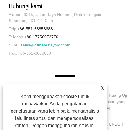
Hubungi kami
Alamat: 3215, Jalan Raya Huhang, Distrik Fengxian,
Shanghai, 231417, Cina
Telp:
+86-551-63853683
Telepon:
+86-17756072770
Surel:
sales@climatestsymor.com
Fax: +86-551-8663633
X
Hak Cipta © 2022 Symor Instrument Equipment Co., Ltd. Ruang Uji
Kami menggunakan cookie untuk
Lingkungan, Kabinet Kering Elektronik, Ruang Uji Pelapukan yang
menawarkan Anda pengalaman
Dipercepat Semua Hak dilindungi undang-undang.
penelusuran yang lebih baik, menganalisis
lalu lintas situs, dan mempersonalisasi
RUMAH
TENTANG KAMI
PRODUK
BERITA
UNDUH
konten. Dengan menggunakan situs ini,