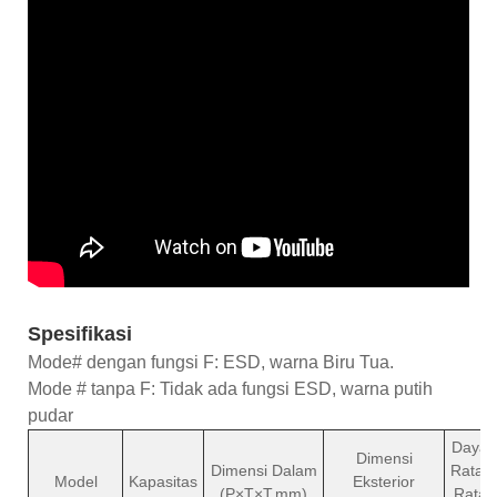
Spesifikasi
Mode# dengan fungsi F: ESD, warna Biru Tua.
Mode # tanpa F: Tidak ada fungsi ESD, warna putih
pudar
Daya
Dimensi
Dimensi Dalam
Rata-
Model
Kapasitas
Eksterior
(P×T×T,mm)
Rata