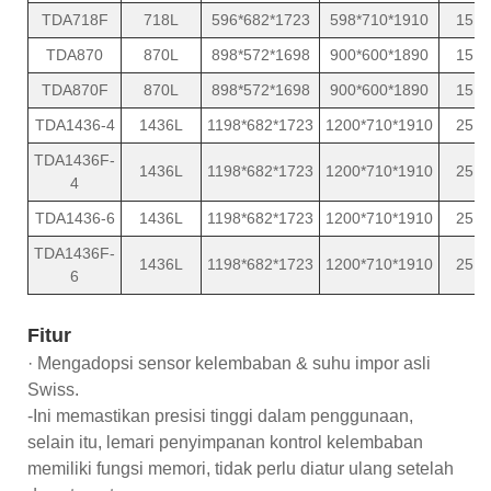
TDA718F
718L
596*682*1723
598*710*1910
15
TDA870
870L
898*572*1698
900*600*1890
15
TDA870F
870L
898*572*1698
900*600*1890
15
TDA1436-4
1436L
1198*682*1723
1200*710*1910
25
TDA1436F-
1436L
1198*682*1723
1200*710*1910
25
4
TDA1436-6
1436L
1198*682*1723
1200*710*1910
25
TDA1436F-
1436L
1198*682*1723
1200*710*1910
25
6
Fitur
· Mengadopsi sensor kelembaban & suhu impor asli
Swiss.
-Ini memastikan presisi tinggi dalam penggunaan,
selain itu, lemari penyimpanan kontrol kelembaban
memiliki fungsi memori, tidak perlu diatur ulang setelah