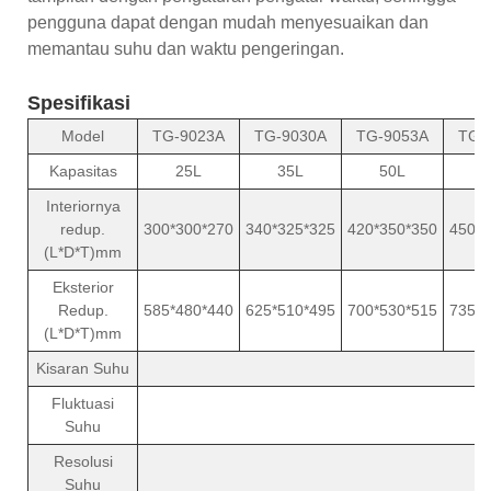
pengguna dapat dengan mudah menyesuaikan dan
memantau suhu dan waktu pengeringan.
Spesifikasi
Model
TG-9023A
TG-9030A
TG-9053A
TG-
Kapasitas
25L
35L
50L
8
Interiornya
redup.
300*300*270
340*325*325
420*350*350
450*4
(L*D*T)mm
Eksterior
Redup.
585*480*440
625*510*495
700*530*515
735*5
(L*D*T)mm
Kisaran Suhu
R
Fluktuasi
Suhu
Resolusi
Suhu