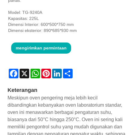
panas.
Model: TG-9240A
Kapasitas: 225L
Dimensi Interior: 600*500*750 mm
Dimensi eksterior: 890*685*930 mm
mengirimkan permintaan
Facebook
X
WhatsApp
Pinterest
LinkedIn
Share
Keterangan
Meskipun oven pengering meja lebih kecil
dibandingkan kebanyakan oven laboratorium standar,
oven ini menawarkan berbagai pengaturan suhu,
biasanya dari 50°C hingga 250°C. Oven ini sering kali
memiliki pengontrol suhu yang mudah digunakan dan
tampilan dengan pengaturan pengatur waktu, sehingga