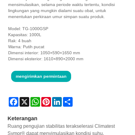
mensimulasikan, selama periode waktu tertentu, kondisi
lingkungan yang mungkin dialami suatu obat, untuk
menentukan perkiraan umur simpan suatu produk.
Model: TG-1000GSP
Kapasitas: 1000L
Rak: 4 buah
Warna: Putih pucat
Dimensi interior: 1050×590×1650 mm
Dimensi eksterior: 1610×890×2000 mm
mengirimkan permintaan
Facebook
X
WhatsApp
Pinterest
LinkedIn
Share
Keterangan
Ruang pengujian stabilitas terakselerasi Climatest
Symor® dapat menyimulasikan kondisi suhu,