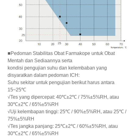
■Pedoman Stabilitas Obat Farmakope untuk Obat
Mentah dan Sediaannya serta
kondisi pengujian suhu dan kelembaban yang
disyaratkan dalam pedoman ICH:
Suhu sekitar untuk pengujian berikut harus antara
15~25℃
√Tes yang dipercepat: 40℃±2℃ / 75%±5%RH, atau
30℃±2℃ / 65%±5%RH
√Uji kelembapan tinggi: 25℃ / 90%±5%RH, atau 25℃ /
75%±5%RH
√Tes jangka panjang: 25℃±2℃ / 60%±5%RH, atau
30℃±2℃ / 65%±5%RH