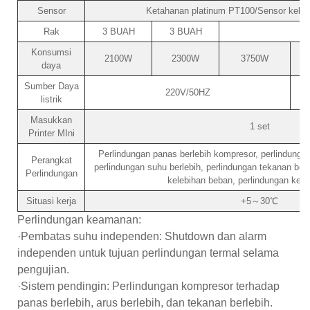
Sensor
Ketahanan platinum PT100/Sensor kelem
Rak
3 BUAH
3 BUAH
Konsumsi
2100W
2300W
3750W
daya
Sumber Daya
220V/50HZ
listrik
Masukkan
1 set
Printer MIni
Perlindungan panas berlebih kompresor, perlindungan
Perangkat
perlindungan suhu berlebih, perlindungan tekanan ber
Perlindungan
kelebihan beban, perlindungan keku
Situasi kerja
+5～30℃
Perlindungan keamanan:
·Pembatas suhu independen: Shutdown dan alarm
independen untuk tujuan perlindungan termal selama
pengujian.
·Sistem pendingin: Perlindungan kompresor terhadap
panas berlebih, arus berlebih, dan tekanan berlebih.