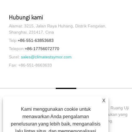
Hubungi kami
Alamat: 3215, Jalan Raya Huhang, Distrik Fengxian,
Shanghai, 231417, Cina
Telp:
+86-551-63853683
Telepon:
+86-17756072770
Surel:
sales@climatestsymor.com
Fax: +86-551-8663633
X
Hak Cipta © 2022 Symor Instrument Equipment Co., Ltd. Ruang Uji
Kami menggunakan cookie untuk
Lingkungan, Kabinet Kering Elektronik, Ruang Uji Pelapukan yang
menawarkan Anda pengalaman
Dipercepat Semua Hak dilindungi undang-undang.
penelusuran yang lebih baik, menganalisis
lalu lintas situs, dan mempersonalisasi