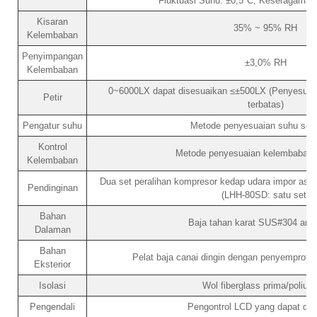
Fluktuasi Suhu: ±0,5°C; Keseragaman
Kisaran
35% ~ 95% RH
Kelembaban
Penyimpangan
±3,0% RH
Kelembaban
0~6000LX dapat disesuaikan ≤±500LX (Penyesuaian
Petir
terbatas)
Pengatur suhu
Metode penyesuaian suhu sei
Kontrol
Metode penyesuaian kelembaban
Kelembaban
Dua set peralihan kompresor kedap udara impor asli
Pendinginan
(LHH-80SD: satu set)
Bahan
Baja tahan karat SUS#304 anti 
Dalaman
Bahan
Pelat baja canai dingin dengan penyemprotan
Eksterior
Isolasi
Wol fiberglass prima/poliure
Pengendali
Pengontrol LCD yang dapat dip