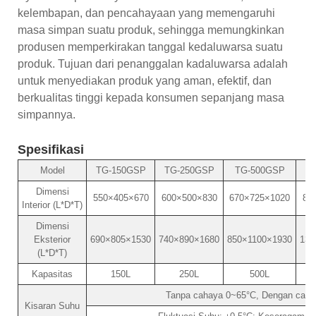
kelembapan, dan pencahayaan yang memengaruhi
masa simpan suatu produk, sehingga memungkinkan
produsen memperkirakan tanggal kedaluwarsa suatu
produk. Tujuan dari penanggalan kadaluwarsa adalah
untuk menyediakan produk yang aman, efektif, dan
berkualitas tinggi kepada konsumen sepanjang masa
simpannya.
Spesifikasi
Model
TG-150GSP
TG-250GSP
TG-500GSP
T
Dimensi
550×405×670
600×500×830
670×725×1020
80
Interior (L*D*T)
Dimensi
Eksterior
690×805×1530
740×890×1680
850×1100×1930
136
(L*D*T)
Kapasitas
150L
250L
500L
Tanpa cahaya 0~65°C, Dengan cah
Kisaran Suhu