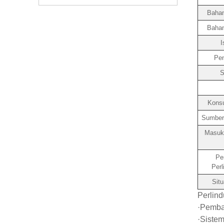
Baha
Bahan
I
Pen
S
Kons
Sumber 
Masukk
Pe
Perl
Situ
Perlin
·Pemba
·Sistem