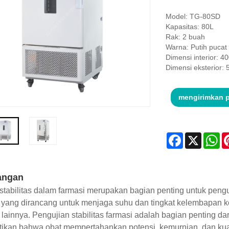
Model: TG-80SD
Kapasitas: 80L
Rak: 2 buah
Warna: Putih pucat
Dimensi interior:
Dimensi eksterior
mengirimkan 
Facebook
X
Wh
angan
tabilitas dalam farmasi merupakan bagian penting untuk penguji
yang dirancang untuk menjaga suhu dan tingkat kelembapan kon
 lainnya. Pengujian stabilitas farmasi adalah bagian penting d
ikan bahwa obat mempertahankan potensi, kemurnian, dan kua