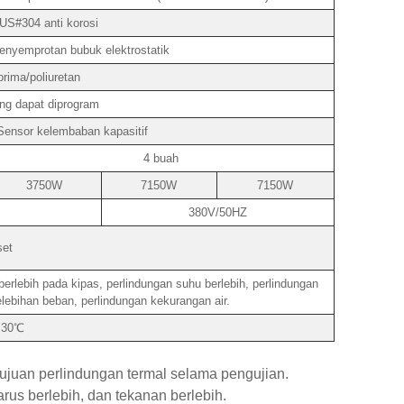
US#304 anti korosi
penyemprotan bubuk elektrostatik
prima/poliuretan
ng dapat diprogram
ensor kelembaban kapasitif
4 buah
3750W
7150W
7150W
380V/50HZ
set
erlebih pada kipas, perlindungan suhu berlebih, perlindungan
lebihan beban, perlindungan kekurangan air.
30℃
juan perlindungan termal selama pengujian.
rus berlebih, dan tekanan berlebih.