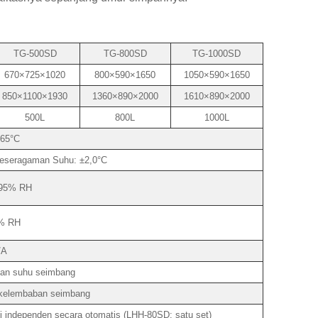
TG-500SD
TG-800SD
TG-1000SD
670×725×1020
800×590×1650
1050×590×1650
850×1100×1930
1360×890×2000
1610×890×2000
500L
800L
1000L
65°C
Keseragaman Suhu: ±2,0°C
95% RH
% RH
/A
an suhu seimbang
kelembaban seimbang
i independen secara otomatis (LHH-80SD: satu set)