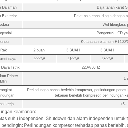
n Dalaman
Baja tahan karat S
 Eksterior
Pelat baja canai dingin dengan 
solasi
Wol fiberglass 
gendali
Pengontrol LCD ya
ensor
Ketahanan platinum PT100/S
Rak
2 buah
3 BUAH
3 BUAH
umsi daya
2000W
2100W
2300W
Daya listrik
220V/50HZ
an Printer
1 
MIni
rangkat
Perlindungan panas berlebih kompresor, perlindungan panas b
indungan
tekanan berlebih kompresor, perlindungan ke
asi kerja
+5～
dungan keamanan:
tas suhu independen: Shutdown dan alarm independen untuk tu
 pendingin: Perlindungan kompresor terhadap panas berlebih, a