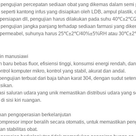
 pengujian percepatan sediaan obat yang dikemas dalam semi
seperti kantong infus yang disiapkan oleh LDB, ampul plastik,
persiapan dll, pengujian harus dilakukan pada suhu 40℃±
 pengujian jangka panjang terhadap sediaan farmasi yang dik
 permeabel, suhunya harus 25℃±2℃/40%±5%RH atau 30℃
in manusiawi
n baru bebas fluor, efisiensi tinggi, konsumsi energi rendah, da
ntrol komputer mikro, kontrol yang stabil, akurat dan andal.
pengujian terbuat dari baja tahan karat 304, dengan sudut set
sikan.
lasi saluran udara yang unik memastikan distribusi udara yang
 di sisi kiri ruangan.
nan pengoperasian berkelanjutan
ompresor impor beralih secara otomatis, untuk memastikan pe
an stabilitas obat.