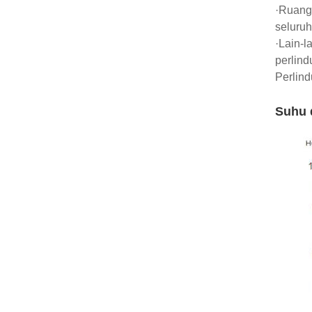
·Ruang 
seluruh
·Lain-l
perlind
Perlin
Suhu 