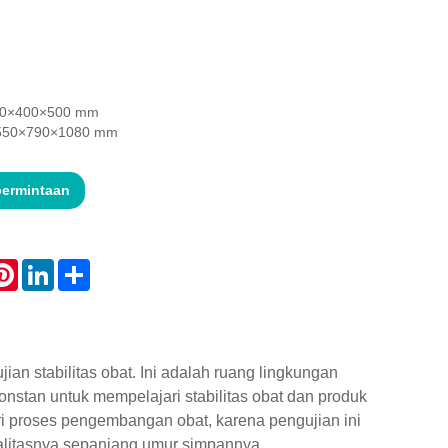
 400×400×500 mm
: 550×790×1080 mm
permintaan
atsApp
Pinterest
LinkedIn
Share
an stabilitas obat. Ini adalah ruang lingkungan
stan untuk mempelajari stabilitas obat dan produk
ari proses pengembangan obat, karena pengujian ini
litasnya sepanjang umur simpannya.