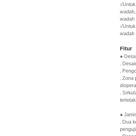
√Untuk
wadah, 
wadah 
√Untuk
wadah
Fitur
● Desa
. Desai
. Pengo
. Zona 
diopera
. Sirku
terletak
● Jami
. Dua k
penguji