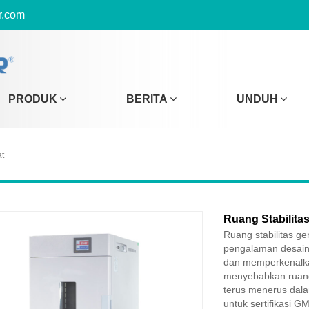
r.com
PRODUK
BERITA
UNDUH
at
Ruang Stabilitas
Ruang stabilitas ge
pengalaman desain
dan memperkenalka
menyebabkan ruang 
terus menerus dala
untuk sertifikasi GM