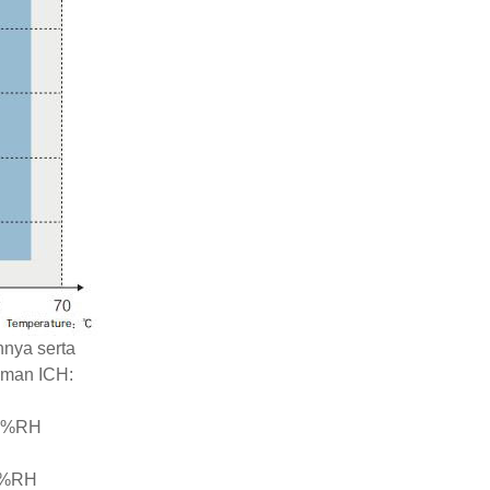
nya serta
oman ICH:
±5%RH
5%RH