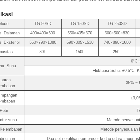
ikasi
Model
TG-80SD
TG-150SD
TG-250SD
si Dalaman
400×400×500
550×405×670
600×500×830
i Eksterior
550×790×1080
690×805×1530
740×890×1680
pasitas
80L
150L
250L
0°C~
ran Suhu
Fluktuasi Suhu: ±0,5°C; 
isaran
35% ~ 
embaban
impangan
±3,0
embaban
Petir
T
atur suhu
Metode penyesuai
 Kelembaban
Metode penyesuaian 
dinginan
Dua set peralihan kompresor kedap udara impor asl