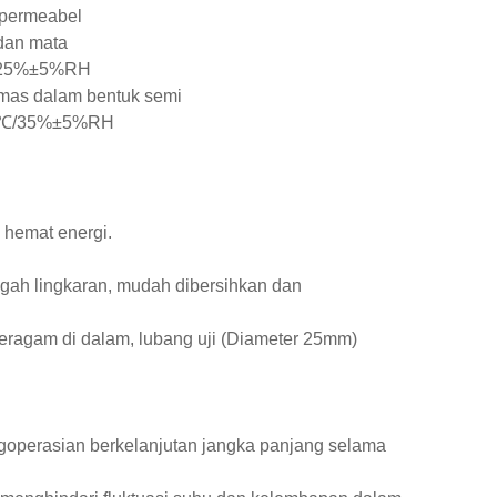
 permeabel
 dan mata
2℃/25%±5%RH
emas dalam bentuk semi
±2℃/35%±5%RH
n hemat energi.
engah lingkaran, mudah dibersihkan dan
 seragam di dalam, lubang uji (Diameter 25mm)
ngoperasian berkelanjutan jangka panjang selama