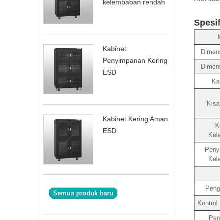
kelembaban rendah
Spesif
Kabinet
Dimen
Penyimpanan Kering
Dimens
ESD
Ka
Kisa
Kabinet Kering Aman
K
ESD
Kel
Peny
Kel
Peng
Semua produk baru
Kontrol
Pen