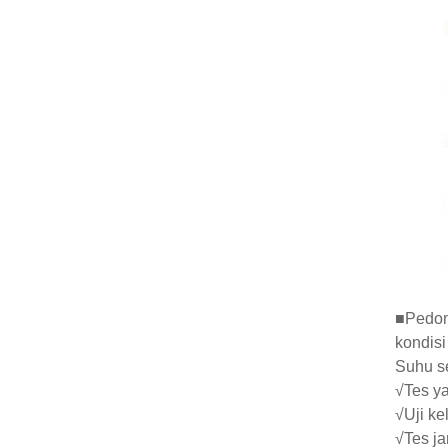
■Pedom
kondis
Suhu se
√Tes y
√Uji k
√Tes j