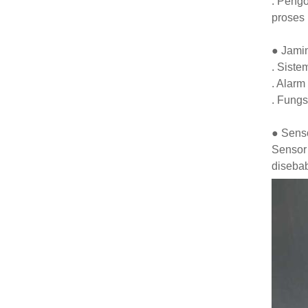
. Pengo
proses 
● Jami
. Sist
. Alarm
. Fungs
● Sens
Sensor 
disebab