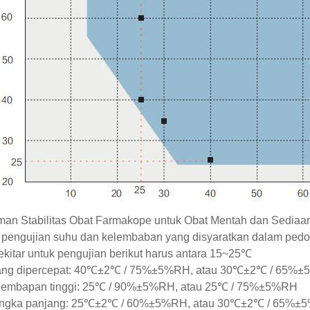
an Stabilitas Obat Farmakope untuk Obat Mentah dan Sediaan
i pengujian suhu dan kelembaban yang disyaratkan dalam ped
kitar untuk pengujian berikut harus antara 15~25℃
ang dipercepat: 40℃±2℃ / 75%±5%RH, atau 30℃±2℃ / 65%
elembapan tinggi: 25℃ / 90%±5%RH, atau 25℃ / 75%±5%RH
angka panjang: 25℃±2℃ / 60%±5%RH, atau 30℃±2℃ / 65%±