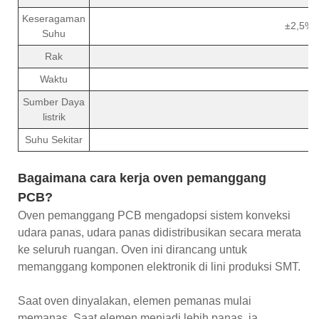
Keseragaman
±2,5% (
Suhu
Rak
Waktu
Sumber Daya
listrik
Suhu Sekitar
Bagaimana cara kerja oven pemanggang
PCB?
Oven pemanggang PCB mengadopsi sistem konveksi
udara panas, udara panas didistribusikan secara merata
ke seluruh ruangan. Oven ini dirancang untuk
memanggang komponen elektronik di lini produksi SMT.
Saat oven dinyalakan, elemen pemanas mulai
memanas. Saat elemen menjadi lebih panas, ia