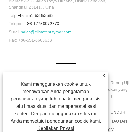
Alamat: 3215, Jalan Raya Huhang, Distrik Fengxian,
Shanghai, 231417, Cina
Telp:
+86-551-63853683
Telepon:
+86-17756072770
Surel:
sales@climatestsymor.com
Fax: +86-551-8663633
X
Hak Cipta © 2022 Symor Instrument Equipment Co., Ltd. Ruang Uji
Kami menggunakan cookie untuk
Lingkungan, Kabinet Kering Elektronik, Ruang Uji Pelapukan yang
menawarkan Anda pengalaman
Dipercepat Semua Hak dilindungi undang-undang.
penelusuran yang lebih baik, menganalisis
lalu lintas situs, dan mempersonalisasi
RUMAH
TENTANG KAMI
PRODUK
BERITA
UNDUH
konten. Dengan menggunakan situs ini,
Anda menyetujui penggunaan cookie kami.
MENGIRIMKAN PERMINTAAN
HUBUNGI KAMI
TAUTAN
Kebijakan Privasi
SITEMAP
RSS
XML
PRIVACY POLICY