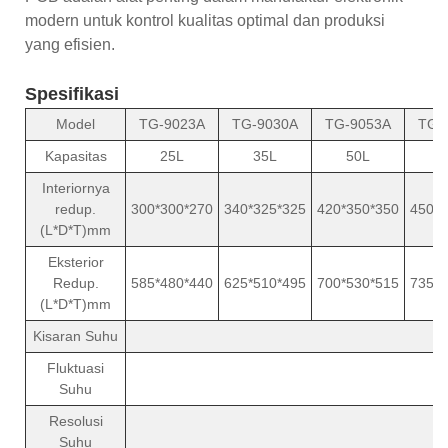
modern untuk kontrol kualitas optimal dan produksi
yang efisien.
Spesifikasi
Model
TG-9023A
TG-9030A
TG-9053A
TG-
Kapasitas
25L
35L
50L
8
Interiornya
redup.
300*300*270
340*325*325
420*350*350
450*4
(L*D*T)mm
Eksterior
Redup.
585*480*440
625*510*495
700*530*515
735*5
(L*D*T)mm
Kisaran Suhu
R
Fluktuasi
Suhu
Resolusi
Suhu