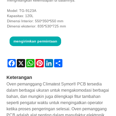
menghilangkan kelembapan di dalamnya.
Model: TG-9123A
Kapasitas: 120L
Dimensi Interior: 550*350*550 mm
Dimensi eksterior: 835*530*725 mm
mengirimkan permintaan
Facebook
X
WhatsApp
Pinterest
LinkedIn
Share
Keterangan
Oven pemanggang Climatest Symor® PCB tersedia
dalam berbagai ukuran untuk mengakomodasi berbagai
bahan, dan mungkin juga dilengkapi fitur tambahan
seperti pengatur waktu untuk mengingatkan operator
ketika proses pengeringan selesai. Oven pemanggang
PCB adalah alat penting dalam manufaktur elektronik