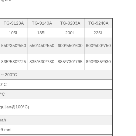
TG-9123A
TG-9140A
TG-9203A
TG-9240A
105L
135L
200L
225L
550*350*550
550*450*550
600*550*600
600*500*750
835*530*725
835*630*730
885*730*795
890*685*930
 ~ 200°C
,0°C
1°C
engujian@100°C)
uah
99 mnt