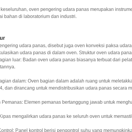
 keseluruhan, oven pengering udara panas merupakan instrum
i bahan di laboratorium dan industri.
ur
ngering udara panas, disebut juga oven konveksi paksa udara
ulasikan udara panas di dalam oven. Struktur oven udara panas 
gian luar: Badan oven udara panas biasanya terbuat dari pela
tannya.
gian dalam: Oven bagian dalam adalah ruang untuk meletakkan s
 dan dirancang untuk mendistribusikan udara panas secara me
 Pemanas: Elemen pemanas bertanggung jawab untuk menghas
Kipas mengalirkan udara panas ke seluruh oven untuk memastik
ontrol: Panel kontrol berisi pengontrol suhu yang memungkin