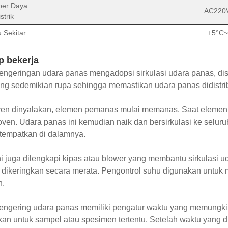
er Daya
AC220
istrik
 Sekitar
+5°C~
p bekerja
ngeringan udara panas mengadopsi sirkulasi udara panas, dis
ng sedemikian rupa sehingga memastikan udara panas didistri
ven dinyalakan, elemen pemanas mulai memanas. Saat elemen 
ven. Udara panas ini kemudian naik dan bersirkulasi ke selu
tempatkan di dalamnya.
i juga dilengkapi kipas atau blower yang membantu sirkulasi 
 dikeringkan secara merata. Pengontrol suhu digunakan untuk
h.
engering udara panas memiliki pengatur waktu yang memungk
kan untuk sampel atau spesimen tertentu. Setelah waktu yang di