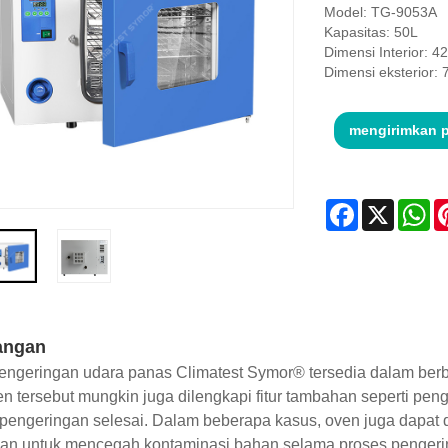
Model: TG-9053A
Kapasitas: 50L
Dimensi Interior: 
Dimensi eksterior
mengirimkan 
Facebook
X
Wh
angan
engeringan udara panas Climatest Symor® tersedia dalam ber
n tersebut mungkin juga dilengkapi fitur tambahan seperti pen
pengeringan selesai. Dalam beberapa kasus, oven juga dapat 
an untuk mencegah kontaminasi bahan selama proses pengeri