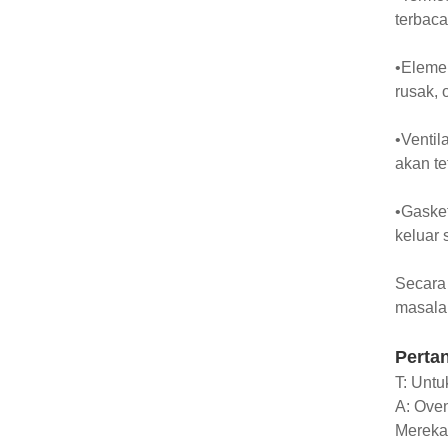
terbaca
•Eleme
rusak,
•Ventil
akan te
•Gasket
keluar 
Secara 
masala
Perta
T: Unt
A: Oven
Mereka 