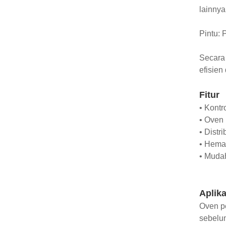
lainnya
Pintu:
Secara
efisien
Fitur
• Kontr
• Oven 
• Distr
• Hemat
• Mudah
Aplika
Oven p
sebelu