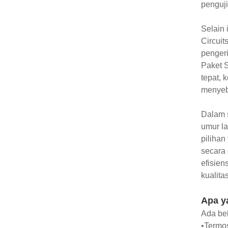
penguji
Selain 
Circuit
pengeri
Paket 
tepat,
menyeba
Dalam 
umur l
pilihan
secara
efisien
kualitas
Apa y
Ada beb
•Termos