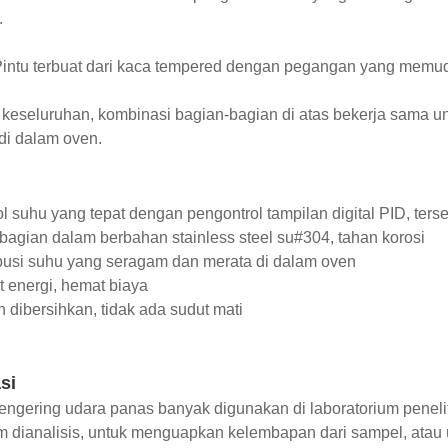
.
 Pintu terbuat dari kaca tempered dengan pegangan yang mem
 keseluruhan, kombinasi bagian-bagian di atas bekerja sama
 di dalam oven.
ol suhu yang tepat dengan pengontrol tampilan digital PID, ter
bagian dalam berbahan stainless steel su#304, tahan korosi
ibusi suhu yang seragam dan merata di dalam oven
 energi, hemat biaya
 dibersihkan, tidak ada sudut mati
si
engering udara panas banyak digunakan di laboratorium pene
m dianalisis, untuk menguapkan kelembapan dari sampel, at