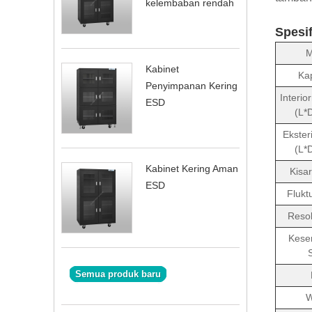
kelembaban rendah
Spesif
M
Kabinet
Ka
Penyimpanan Kering
Interio
ESD
(L*
Ekster
(L*
Kabinet Kering Aman
Kisa
ESD
Flukt
Resol
Kese
Semua produk baru
W