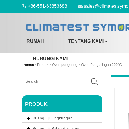
+86-551-63853683
sales@climatestsymo
RUMAH
TENTANG KAMI
HUBUNGI KAMI
>
Produk
>
Oven pengering
>
Oven Pengeringan 200°C
Rumah
PRODUK
Ruang Uji Lingkungan
Ruang Uji Pelapukan yang