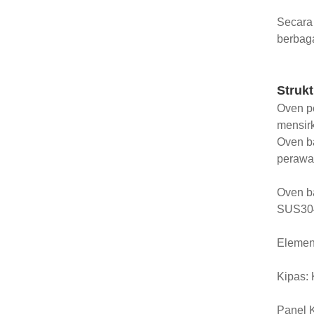
Secara
berbaga
Strukt
Oven pe
mensirk
Oven ba
perawa
Oven ba
SUS304,
Elemen
Kipas: 
Panel K