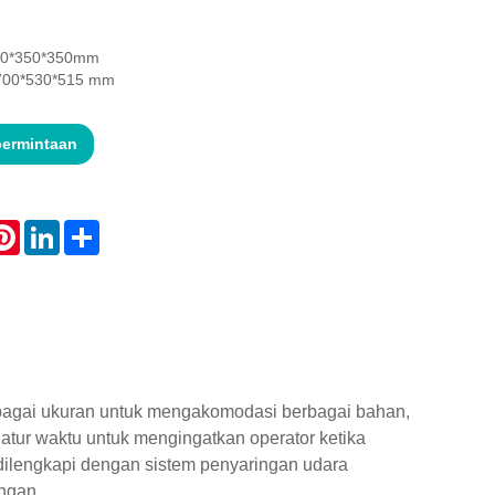
420*350*350mm
: 700*530*515 mm
permintaan
atsApp
Pinterest
LinkedIn
Share
bagai ukuran untuk mengakomodasi berbagai bahan,
gatur waktu untuk mengingatkan operator ketika
dilengkapi dengan sistem penyaringan udara
ngan.