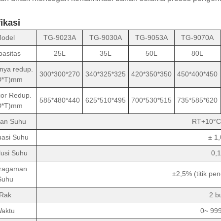
ikasi
odel
TG-9023A
TG-9030A
TG-9053A
TG-9070A
pasitas
25L
35L
50L
80L
rnya redup.
300*300*270
340*325*325
420*350*350
450*400*450
D*T)mm
ior Redup.
585*480*440
625*510*495
700*530*515
735*585*620
D*T)mm
ran Suhu
RT+10°C
uasi Suhu
± 1
usi Suhu
0,
ragaman
±2,5% (titik p
Suhu
Rak
2 b
aktu
0~ 99