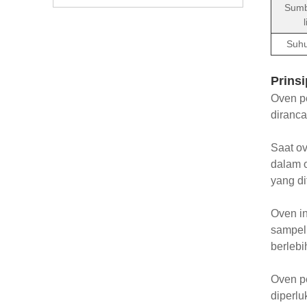
Sumb
l
Suhu
Prinsi
Oven pe
diranca
Saat o
dalam o
yang di
Oven in
sampel
berlebi
Oven p
diperlu