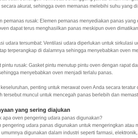
 secara akurat, sehingga oven memanas melebihi suhu yang dis
n pemanas rusak: Elemen pemanas menyediakan panas yang d
 oven dapat terus menghasilkan panas meskipun oven dimatika
asi udara tersumbat: Ventilasi udara diperlukan untuk sirkulasi
tap terperangkap di dalamnya sehingga menyebabkan oven menj
 pintu rusak: Gasket pintu menutup pintu oven dengan rapat da
sehingga menyebabkan oven menjadi terlalu panas.
keseluruhan, penting untuk merawat oven Anda secara teratur
h tersebut muncul untuk mencegah panas berlebih dan memas
nyaan yang sering diajukan
uk apa oven pengering udara panas digunakan?
 pengering udara panas digunakan untuk mengeringkan atau me
umumnya digunakan dalam industri seperti farmasi, elektronik, 