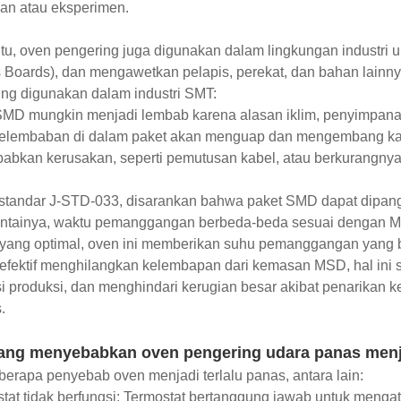
an atau eksperimen.
itu, oven pengering juga digunakan dalam lingkungan industri 
s Boards), dan mengawetkan pelapis, perekat, dan bahan lainnya
ng digunakan dalam industri SMT:
SMD mungkin menjadi lembab karena alasan iklim, penyimpana
 kelembaban di dalam paket akan menguap dan mengembang kar
bkan kerusakan, seperti pemutusan kabel, atau berkurangnya 
standar J-STD-033, disarankan bahwa paket SMD dapat dipang
antainya, waktu pemanggangan berbeda-beda sesuai dengan M
 yang optimal, oven ini memberikan suhu pemanggangan yang be
 efektif menghilangkan kelembapan dari kemasan MSD, hal ini
si produksi, dan menghindari kerugian besar akibat penarikan k
.
ang menyebabkan oven pengering udara panas menja
erapa penyebab oven menjadi terlalu panas, antara lain:
tat tidak berfungsi: Termostat bertanggung jawab untuk mengat