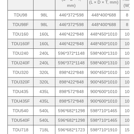
(L × D × T, mm)
mm)
(W)
TDU98
98L
446*372*598
448*400*688
8
TDU98F
98L
446*372*598
448*400*688
8
TDU160
160L
446*422*848
448*450*1010
10
TDU160F
160L
446*422*848
448*450*1010
10
TDU240
240L
596*372*1148
598*400*1310
10
TDU240F
240L
596*372*1148
598*400*1310
10
TDU320
320L
898*422*848
900*450*1010
10
TDU320F
320L
898*422*848
900*450*1010
10
TDU435
435L
898*572*848
900*600*1010
10
TDU435F
435L
898*572*848
900*600*1010
10
TDU540
540L
596*682*1298
598*710*1465
10
TDU540F
540L
596*682*1298
598*710*1465
10
TDU718
718L
596*682*1723
598*710*1910
15