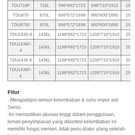
TDU718F
718L
596*682*1723
598*710*1910
15
TDU870
870L
898*572*1698
900*600*1890
15
TDU870F
870L
898*572*1698
900*600*1890
15
TDU1436-4
1436L
1198*682*1723
1200*710*1910
25
TDU1436F-
1436L
1198*682*1723
1200*710*1910
25
4
TDU1436-6
1436L
1198*682*1723
1200*710*1910
25
TDU1436F-
1436L
1198*682*1723
1200*710*1910
25
6
Fitur
· Mengadopsi sensor kelembaban & suhu impor asli
Swiss.
-Ini memastikan akurasi tinggi dalam penggunaan,
lemari penyimpanan yang dikontrol kelembaban ini
memiliki fungsi memori, tidak perlu diatur ulang setelah