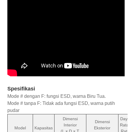
Spesifikasi
Mode # dengan F: fungsi ESD, warna Biru Tua.
Mode # tanpa F: Tidak ada fungsi ESD, warna putih
pudar
Dimensi
Daya
Dimensi
Interior
Rata-
Model
Kapasitas
Eksterior
(L × D × T,
Rata