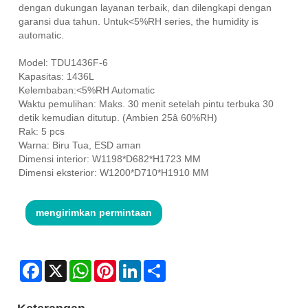
dengan dukungan layanan terbaik, dan dilengkapi dengan
garansi dua tahun. Untuk<5%RH series, the humidity is
automatic.
Model: TDU1436F-6
Kapasitas: 1436L
Kelembaban:<5%RH Automatic
Waktu pemulihan: Maks. 30 menit setelah pintu terbuka 30
detik kemudian ditutup. (Ambien 25â 60%RH)
Rak: 5 pcs
Warna: Biru Tua, ESD aman
Dimensi interior: W1198*D682*H1723 MM
Dimensi eksterior: W1200*D710*H1910 MM
mengirimkan permintaan
Facebook
X
WhatsApp
Pinterest
LinkedIn
Share