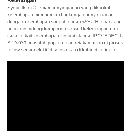
Keterangan
Symor Iklim ® lemari penyimpanan yang dikontrol
kelembapan memberikan lingkungan penyimpanan
dengan kelembapan sangat rendah <5%RH, dirancang
untuk melindungi komponen sensitif kelembapan dari
cacat terkait kelembapan, sesuai standar IPC/JEDEC J-
STD-033, masalah popcorn dan retakan mikro di proses
reflow secara efektif diselesaikan di kabinet kering ini.