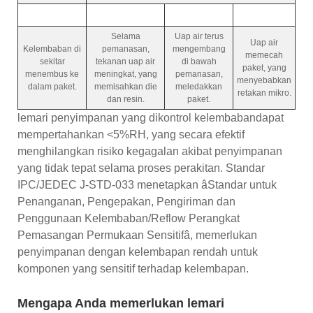
Selama
Uap air terus
Uap air
Kelembaban di
pemanasan,
mengembang
memecah
sekitar
tekanan uap air
di bawah
paket, yang
menembus ke
meningkat, yang
pemanasan,
menyebabkan
dalam paket.
memisahkan die
meledakkan
retakan mikro.
dan resin.
paket.
lemari penyimpanan yang dikontrol kelembabandapat
mempertahankan <5%RH, yang secara efektif
menghilangkan risiko kegagalan akibat penyimpanan
yang tidak tepat selama proses perakitan. Standar
IPC/JEDEC J-STD-033 menetapkan âStandar untuk
Penanganan, Pengepakan, Pengiriman dan
Penggunaan Kelembaban/Reflow Perangkat
Pemasangan Permukaan Sensitifâ, memerlukan
penyimpanan dengan kelembapan rendah untuk
komponen yang sensitif terhadap kelembapan.
Mengapa Anda memerlukan lemari