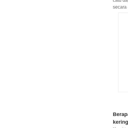
catu da
secara 
Berapa
kerin