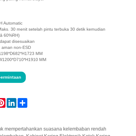
 Automatic
aks. 30 menit setelah pintu terbuka 30 detik kemudian
25â 60%RH)
 dapat disesuaikan
r, aman non-ESD
 W1198*D682*H1723 MM
: W1200*D710*H1910 MM
permintaan
atsApp
Pinterest
LinkedIn
Share
tuk mempertahankan suasana kelembaban rendah