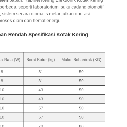
elembaban, Kabinet Kering Elektronik Kotak Kering
beda, seperti laboratorium, suku cadang otomotif,
sistem secara otomatis melanjutkan operasi
proses diam dan hemat energi.
an Rendah Spesifikasi Kotak Kering
a-Rata (W)
Berat Kotor (kg)
Maks. Beban/rak (KG)
8
31
50
8
31
50
10
43
50
10
43
50
10
57
50
10
57
50
10
70
80