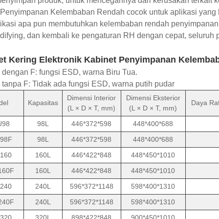
enyimpan produk, untuk mencegahnya dari kerusakan terkait k
Penyimpanan Kelembaban Rendah cocok untuk aplikasi yang ber
likasi apa pun membutuhkan kelembaban rendah penyimpanan, 
ifying, dan kembali ke pengaturan RH dengan cepat, seluruh 
et Kering Elektronik Kabinet Penyimpanan Kelembab
dengan F: fungsi ESD, warna Biru Tua.
tanpa F: Tidak ada fungsi ESD, warna putih pudar
Dimensi Interior
Dimensi Eksterior
del
Kapasitas
Daya Rat
(L × D × T, mm)
(L × D × T, mm)
U98
98L
446*372*598
448*400*688
98F
98L
446*372*598
448*400*688
160
160L
446*422*848
448*450*1010
160F
160L
446*422*848
448*450*1010
240
240L
596*372*1148
598*400*1310
240F
240L
596*372*1148
598*400*1310
320
320L
898*422*848
900*450*1010