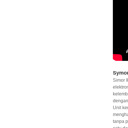
Symor 
Simor 
elektro
kelemb
dengan 
Unit ke
menghas
tanpa p