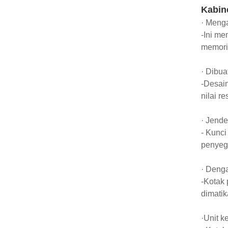
Kabin
· Menga
-Ini me
memori, 
· Dibua
-Desain
nilai r
· Jende
- Kunci
penyeg
· Denga
-Kotak 
dimatika
·Unit k