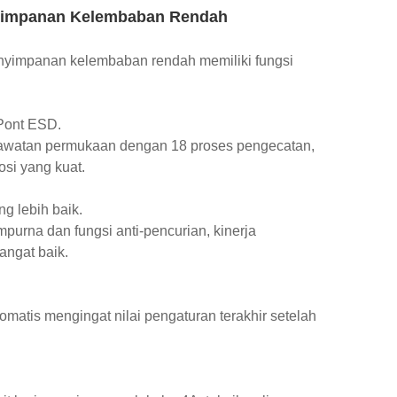
enyimpanan Kelembaban Rendah
enyimpanan kelembaban rendah memiliki fungsi
uPont ESD.
perawatan permukaan dengan 18 proses pengecatan,
si yang kuat.
g lebih baik.
urna dan fungsi anti-pencurian, kinerja
ngat baik.
.
atis mengingat nilai pengaturan terakhir setelah