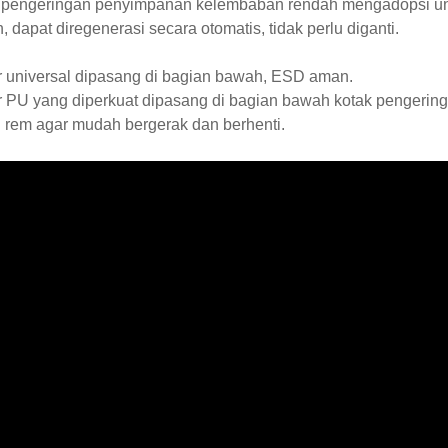
 pengeringan penyimpanan kelembaban rendah mengadopsi unit 
, dapat diregenerasi secara otomatis, tidak perlu diganti.
r universal dipasang di bagian bawah, ESD aman.
or PU yang diperkuat dipasang di bagian bawah kotak penger
 rem agar mudah bergerak dan berhenti.