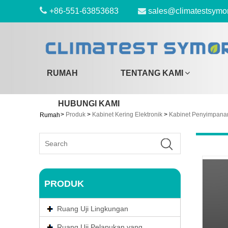
+86-551-63853683
sales@climatestsymo
RUMAH
TENTANG KAMI
HUBUNGI KAMI
>
Produk
>
Kabinet Kering Elektronik
>
Kabinet Penyimpana
Rumah
PRODUK
Ruang Uji Lingkungan
Ruang Uji Pelapukan yang