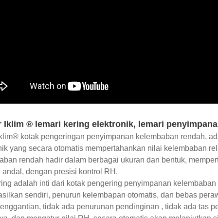
Iklim ® lemari kering elektronik, lemari penyimpan
Iklim® kotak pengeringan penyimpanan kelembaban rendah, ad
nik yang secara otomatis mempertahankan nilai kelembaban re
aban rendah hadir dalam berbagai ukuran dan bentuk, mempe
andal, dengan presisi kontrol RH.
ring adalah inti dari kotak pengering penyimpanan kelembaban 
ilkan sendiri, penurun kelembapan otomatis, dan bebas perawa
enggantian, tidak ada penurunan pendinginan , tidak ada ta