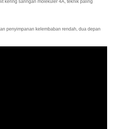
kering saringan molekuler 4A, teknik paling
ingan penyimpanan kelembaban rendah, dua depan