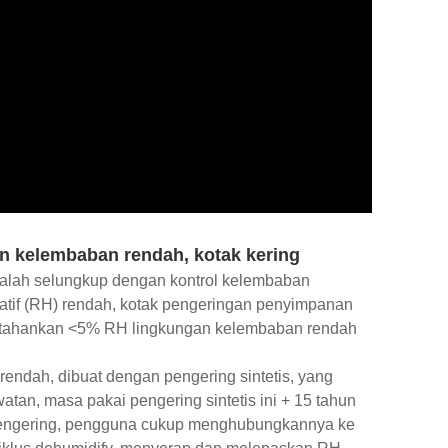
an kelembaban rendah, kotak kering
alah selungkup dengan kontrol kelembaban
latif (RH) rendah, kotak pengeringan penyimpanan
rtahankan <5% RH lingkungan kelembaban rendah
rendah, dibuat dengan pengering sintetis, yang
tan, masa pakai pengering sintetis ini + 15 tahun
s pengering, pengguna cukup menghubungkannya ke