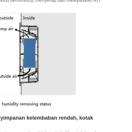
 siklus dehumidify, menyerap dan melepaskan RH
penyimpanan kelembaban rendah, kotak