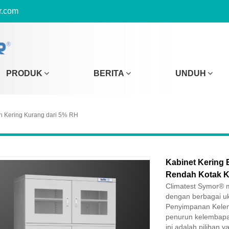
r.com
PRODUK
BERITA
UNDUH
n Kering Kurang dari 5% RH
Kabinet Kering
Rendah Kotak K
Climatest Symor® 
dengan berbagai uk
Penyimpanan Kelem
penurun kelembapan
ini adalah pilihan 