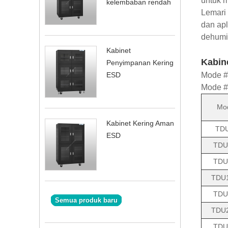
untuk m
kelembaban rendah
Lemari 
dan ap
dehumid
Kabinet
Kabin
Penyimpanan Kering
Mode # 
ESD
Mode # 
Mo
Kabinet Kering Aman
TD
ESD
TDU
TDU
TDU
TDU
Semua produk baru
TDU
TDU