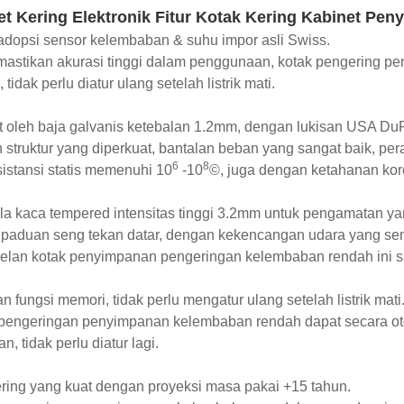
et Kering Elektronik Fitur Kotak Kering Kabinet P
dopsi sensor kelembaban & suhu impor asli Swiss.
mastikan akurasi tinggi dalam penggunaan, kotak pengering p
tidak perlu diatur ulang setelah listrik mati.
t oleh baja galvanis ketebalan 1.2mm, dengan lukisan USA D
 struktur yang diperkuat, bantalan beban yang sangat baik, 
6
8
esistansi statis memenuhi 10
-10
©, juga dengan ketahanan koro
la kaca tempered intensitas tinggi 3.2mm untuk pengamatan yan
 paduan seng tekan datar, dengan kekencangan udara yang semp
elan kotak penyimpanan pengeringan kelembaban rendah ini sa
n fungsi memori, tidak perlu mengatur ulang setelah listrik mati
pengeringan penyimpanan kelembaban rendah dapat secara otom
n, tidak perlu diatur lagi.
ering yang kuat dengan proyeksi masa pakai +15 tahun.