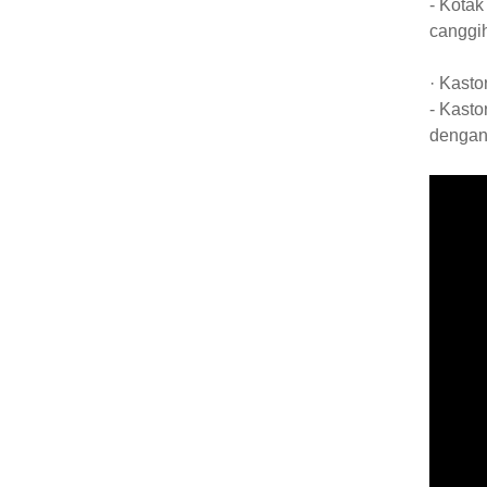
- Kotak
canggih
· Kasto
- Kast
dengan