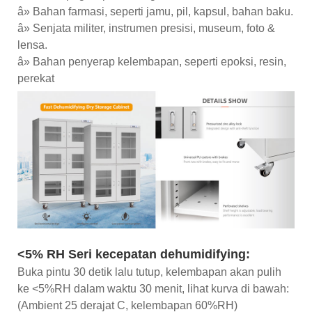
â» Bahan farmasi, seperti jamu, pil, kapsul, bahan baku.
â» Senjata militer, instrumen presisi, museum, foto &
lensa.
â» Bahan penyerap kelembapan, seperti epoksi, resin,
perekat
<5% RH Seri kecepatan dehumidifying:
Buka pintu 30 detik lalu tutup, kelembapan akan pulih
ke <5%RH dalam waktu 30 menit, lihat kurva di bawah:
(Ambient 25 derajat C, kelembapan 60%RH)