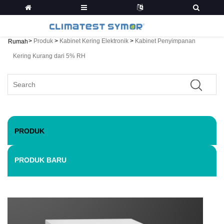
>
Produk
>
Kabinet Kering Elektronik
>
Kabinet Penyimpanan
Rumah
Kering Kurang dari 5% RH
PRODUK
PRODUK BARU