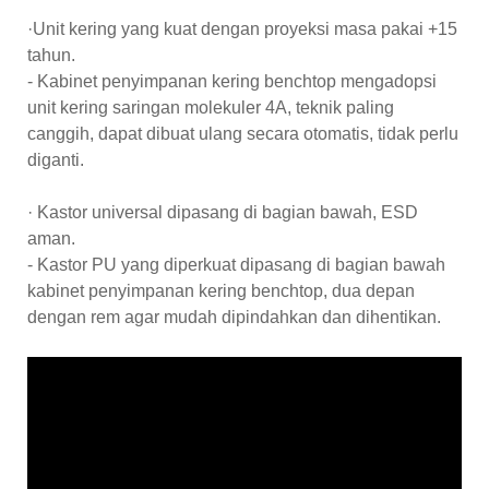
·Unit kering yang kuat dengan proyeksi masa pakai +15
tahun.
- Kabinet penyimpanan kering benchtop mengadopsi
unit kering saringan molekuler 4A, teknik paling
canggih, dapat dibuat ulang secara otomatis, tidak perlu
diganti.
· Kastor universal dipasang di bagian bawah, ESD
aman.
- Kastor PU yang diperkuat dipasang di bagian bawah
kabinet penyimpanan kering benchtop, dua depan
dengan rem agar mudah dipindahkan dan dihentikan.