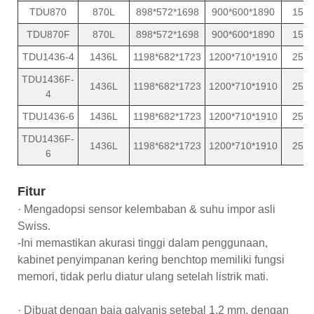
TDU870
870L
898*572*1698
900*600*1890
15
TDU870F
870L
898*572*1698
900*600*1890
15
TDU1436-4
1436L
1198*682*1723
1200*710*1910
25
TDU1436F-
1436L
1198*682*1723
1200*710*1910
25
4
TDU1436-6
1436L
1198*682*1723
1200*710*1910
25
TDU1436F-
1436L
1198*682*1723
1200*710*1910
25
6
Fitur
· Mengadopsi sensor kelembaban & suhu impor asli
Swiss.
-Ini memastikan akurasi tinggi dalam penggunaan,
kabinet penyimpanan kering benchtop memiliki fungsi
memori, tidak perlu diatur ulang setelah listrik mati.
· Dibuat dengan baja galvanis setebal 1,2 mm, dengan