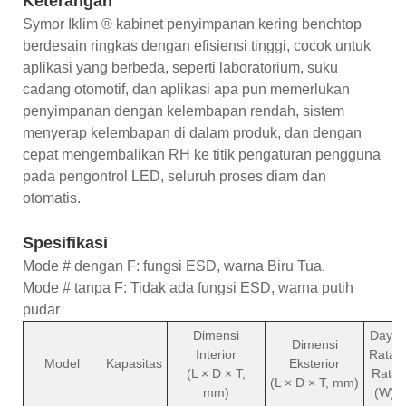
Keterangan
Symor Iklim ® kabinet penyimpanan kering benchtop
berdesain ringkas dengan efisiensi tinggi, cocok untuk
aplikasi yang berbeda, seperti laboratorium, suku
cadang otomotif, dan aplikasi apa pun memerlukan
penyimpanan dengan kelembapan rendah, sistem
menyerap kelembapan di dalam produk, dan dengan
cepat mengembalikan RH ke titik pengaturan pengguna
pada pengontrol LED, seluruh proses diam dan
otomatis.
Spesifikasi
Mode # dengan F: fungsi ESD, warna Biru Tua.
Mode # tanpa F: Tidak ada fungsi ESD, warna putih
pudar
Dimensi
Daya
Dimensi
Interior
Rata-
Model
Kapasitas
Eksterior
(L × D × T,
Rata
(L × D × T, mm)
mm)
(W)