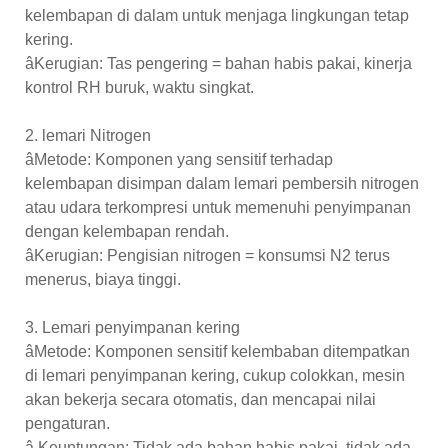
kelembapan di dalam untuk menjaga lingkungan tetap
kering.
âKerugian: Tas pengering = bahan habis pakai, kinerja
kontrol RH buruk, waktu singkat.
2. lemari Nitrogen
âMetode: Komponen yang sensitif terhadap
kelembapan disimpan dalam lemari pembersih nitrogen
atau udara terkompresi untuk memenuhi penyimpanan
dengan kelembapan rendah.
âKerugian: Pengisian nitrogen = konsumsi N2 terus
menerus, biaya tinggi.
3. Lemari penyimpanan kering
âMetode: Komponen sensitif kelembaban ditempatkan
di lemari penyimpanan kering, cukup colokkan, mesin
akan bekerja secara otomatis, dan mencapai nilai
pengaturan.
â Keuntungan: Tidak ada bahan habis pakai, tidak ada