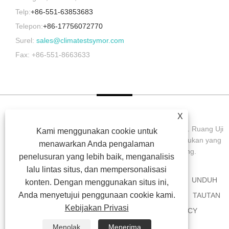
Telp:
+86-551-63853683
Telepon:
+86-17756072770
Surel:
sales@climatestsymor.com
Fax: +86-551-8663633
X
Hak Cipta © 2022 Symor Instrument Equipment Co., Ltd. Ruang Uji
Kami menggunakan cookie untuk
Lingkungan, Kabinet Kering Elektronik, Ruang Uji Pelapukan yang
menawarkan Anda pengalaman
Dipercepat Semua Hak dilindungi undang-undang.
penelusuran yang lebih baik, menganalisis
lalu lintas situs, dan mempersonalisasi
RUMAH
TENTANG KAMI
PRODUK
BERITA
UNDUH
konten. Dengan menggunakan situs ini,
Anda menyetujui penggunaan cookie kami.
MENGIRIMKAN PERMINTAAN
HUBUNGI KAMI
TAUTAN
Kebijakan Privasi
SITEMAP
RSS
XML
PRIVACY POLICY
Menolak
Menerima