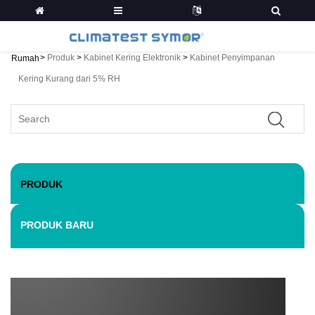
>
Produk
>
Kabinet Kering Elektronik
>
Kabinet Penyimpanan
Rumah
Kering Kurang dari 5% RH
PRODUK
PRODUK BARU