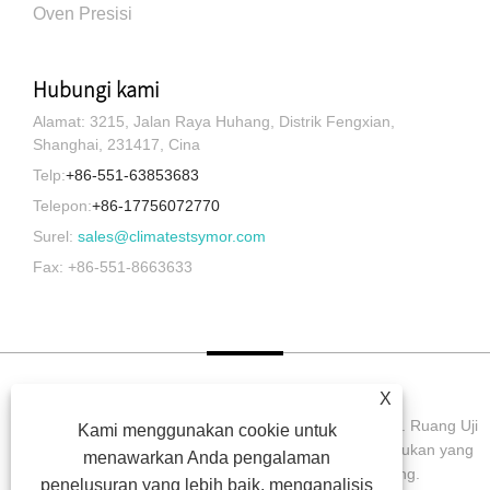
Oven Presisi
Hubungi kami
Alamat: 3215, Jalan Raya Huhang, Distrik Fengxian,
Shanghai, 231417, Cina
Telp:
+86-551-63853683
Telepon:
+86-17756072770
Surel:
sales@climatestsymor.com
Fax: +86-551-8663633
X
Hak Cipta © 2022 Symor Instrument Equipment Co., Ltd. Ruang Uji
Kami menggunakan cookie untuk
Lingkungan, Kabinet Kering Elektronik, Ruang Uji Pelapukan yang
menawarkan Anda pengalaman
Dipercepat Semua Hak dilindungi undang-undang.
penelusuran yang lebih baik, menganalisis