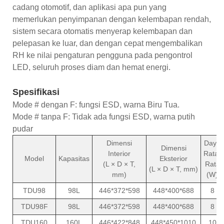
cadang otomotif, dan aplikasi apa pun yang
memerlukan penyimpanan dengan kelembapan rendah,
sistem secara otomatis menyerap kelembapan dan
pelepasan ke luar, dan dengan cepat mengembalikan
RH ke nilai pengaturan pengguna pada pengontrol
LED, seluruh proses diam dan hemat energi.
Spesifikasi
Mode # dengan F: fungsi ESD, warna Biru Tua.
Mode # tanpa F: Tidak ada fungsi ESD, warna putih
pudar
Dimensi
Daya
Dimensi
Interior
Rata-
Model
Kapasitas
Eksterior
(L × D × T,
Rata
(L × D × T, mm)
mm)
(W)
TDU98
98L
446*372*598
448*400*688
8
TDU98F
98L
446*372*598
448*400*688
8
TDU160
160L
446*422*848
448*450*1010
10