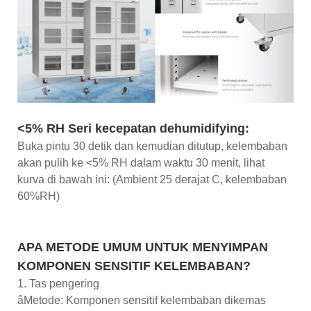
<5% RH Seri kecepatan dehumidifying:
Buka pintu 30 detik dan kemudian ditutup, kelembaban
akan pulih ke <5% RH dalam waktu 30 menit, lihat
kurva di bawah ini: (Ambient 25 derajat C, kelembaban
60%RH)
APA METODE UMUM UNTUK MENYIMPAN
KOMPONEN SENSITIF KELEMBABAN?
1. Tas pengering
âMetode: Komponen sensitif kelembaban dikemas