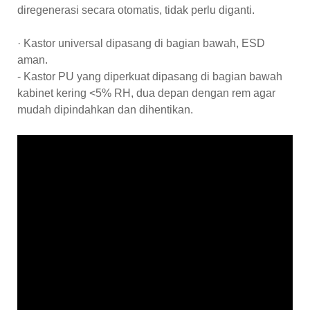
diregenerasi secara otomatis, tidak perlu diganti.
· Kastor universal dipasang di bagian bawah, ESD
aman.
- Kastor PU yang diperkuat dipasang di bagian bawah
kabinet kering <5% RH, dua depan dengan rem agar
mudah dipindahkan dan dihentikan.