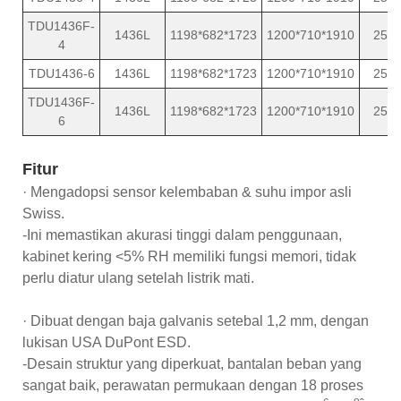
TDU1436F-
1436L
1198*682*1723
1200*710*1910
25
4
TDU1436-6
1436L
1198*682*1723
1200*710*1910
25
TDU1436F-
1436L
1198*682*1723
1200*710*1910
25
6
Fitur
· Mengadopsi sensor kelembaban & suhu impor asli
Swiss.
-Ini memastikan akurasi tinggi dalam penggunaan,
kabinet kering <5% RH memiliki fungsi memori, tidak
perlu diatur ulang setelah listrik mati.
· Dibuat dengan baja galvanis setebal 1,2 mm, dengan
lukisan USA DuPont ESD.
-Desain struktur yang diperkuat, bantalan beban yang
sangat baik, perawatan permukaan dengan 18 proses