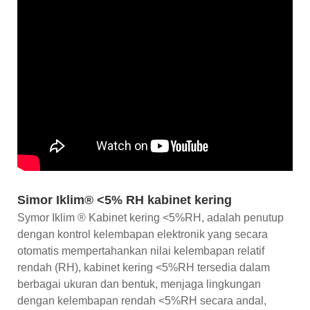
Simor Iklim® <5% RH kabinet kering
Symor Iklim ® Kabinet kering <5%RH, adalah penutup
dengan kontrol kelembapan elektronik yang secara
otomatis mempertahankan nilai kelembapan relatif
rendah (RH), kabinet kering <5%RH tersedia dalam
berbagai ukuran dan bentuk, menjaga lingkungan
dengan kelembapan rendah <5%RH secara andal,