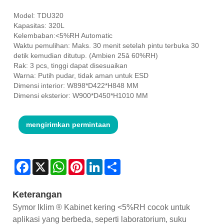
Model: TDU320
Kapasitas: 320L
Kelembaban:<5%RH Automatic
Waktu pemulihan: Maks. 30 menit setelah pintu terbuka 30
detik kemudian ditutup. (Ambien 25â 60%RH)
Rak: 3 pcs, tinggi dapat disesuaikan
Warna: Putih pudar, tidak aman untuk ESD
Dimensi interior: W898*D422*H848 MM
Dimensi eksterior: W900*D450*H1010 MM
mengirimkan permintaan
Facebook
X
WhatsApp
Pinterest
LinkedIn
Share
Keterangan
Symor Iklim ® Kabinet kering <5%RH cocok untuk
aplikasi yang berbeda, seperti laboratorium, suku