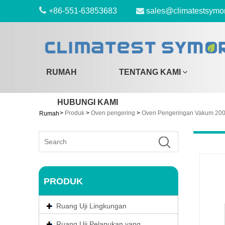
+86-551-63853683
sales@climatestsymo
RUMAH
TENTANG KAMI
HUBUNGI KAMI
>
Produk
>
Oven pengering
>
Oven Pengeringan Vakum 200
Rumah
PRODUK
Ruang Uji Lingkungan
Ruang Uji Pelapukan yang