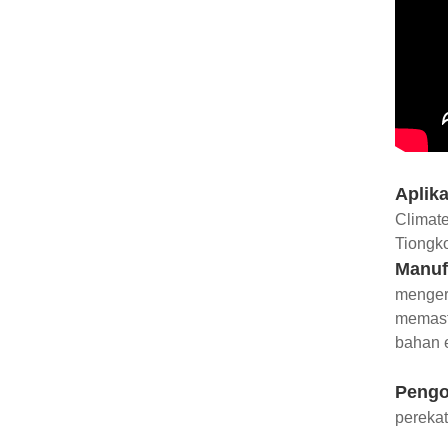
Aplika
Climat
Tiongko
Manufa
mengeri
memast
bahan e
Pengo
perekat,