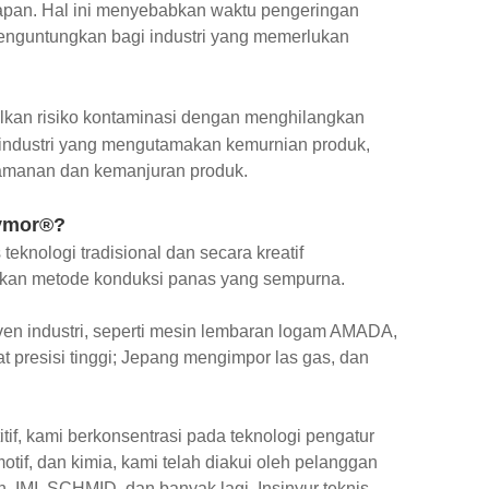
nguapan. Hal ini menyebabkan waktu pengeringan
menguntungkan bagi industri yang memerlukan
kan risiko kontaminasi dengan menghilangkan
m industri yang mengutamakan kemurnian produk,
eamanan dan kemanjuran produk.
Symor®?
knologi tradisional dan secara kreatif
kan metode konduksi panas yang sempurna.
en industri, seperti mesin lembaran logam AMADA,
resisi tinggi; Jepang mengimpor las gas, dan
f, kami berkonsentrasi pada teknologi pengatur
otif, dan kimia, kami telah diakui oleh pelanggan
n, IMI, SCHMID, dan banyak lagi. Insinyur teknis