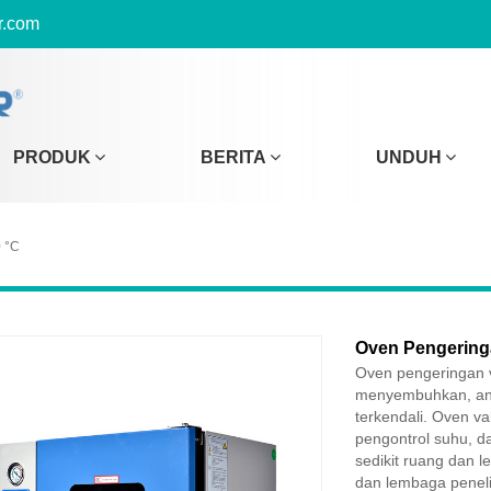
r.com
PRODUK
BERITA
UNDUH
 °C
Oven Pengerin
Oven pengeringan 
menyembuhkan, ani
terkendali. Oven v
pengontrol suhu, d
sedikit ruang dan 
dan lembaga penelit