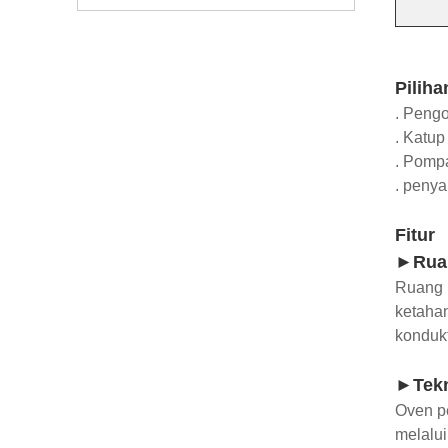
Piliha
. Pengo
. Katup
. Pomp
. penya
Fitur
►Ruan
Ruang 
ketahan
kondukt
►Tekn
Oven p
melalui