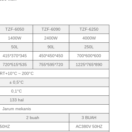
TZF-6050
TZF-6090
TZF-6250
1400W
2400W
4000W
50L
90L
250L
415*370*345
450*450*450
700*600*600
720*515*535
755*595*720
1225*765*890
RT+10°C ~ 200°C
± 0,5°C
0,1°C
133 hal
Jarum mekanis
2 buah
3 BUAH
 50HZ
AC380V 50HZ