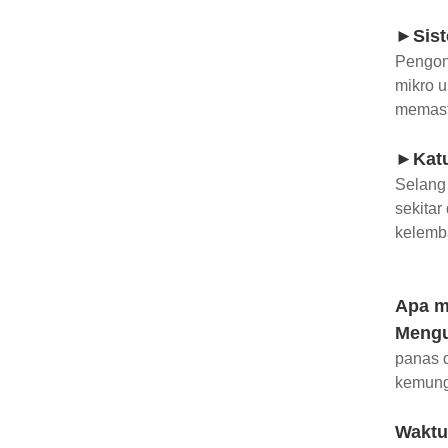
►Sist
Pengont
mikro u
memast
►Katu
Selang
sekitar
kelemba
Apa m
Mengu
panas 
kemungk
Waktu