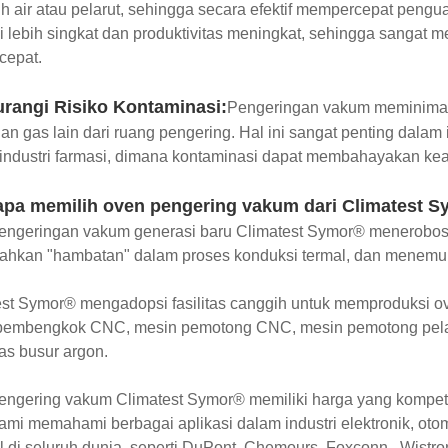
idih air atau pelarut, sehingga secara efektif mempercepat pe
 lebih singkat dan produktivitas meningkat, sehingga sangat 
cepat.
rangi Risiko Kontaminasi:
Pengeringan vakum meminimal
an gas lain dari ruang pengering. Hal ini sangat penting dala
i industri farmasi, dimana kontaminasi dapat membahayakan k
pa memilih oven pengering vakum dari Climatest 
ngeringan vakum generasi baru Climatest Symor® menerobos te
hkan "hambatan" dalam proses konduksi termal, dan menemu
st Symor® mengadopsi fasilitas canggih untuk memproduksi ov
pembengkok CNC, mesin pemotong CNC, mesin pemotong pelat p
as busur argon.
ngering vakum Climatest Symor® memiliki harga yang kompetiti
ami memahami berbagai aplikasi dalam industri elektronik, otom
l di seluruh dunia, seperti DuPont, Chemours, Foxconn , Wistro