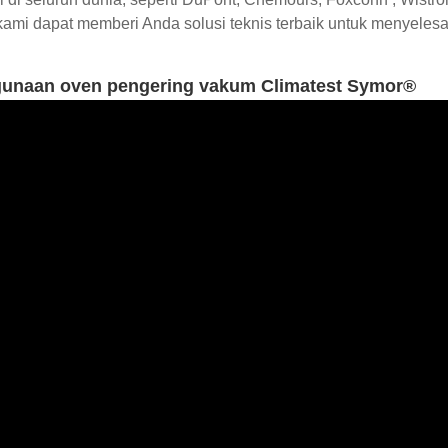
kami dapat memberi Anda solusi teknis terbaik untuk menyelesa
unaan oven pengering vakum Climatest Symor®