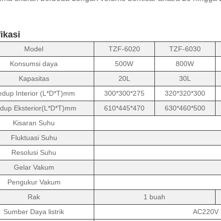
ikasi
Model
TZF-6020
TZF-6030
Konsumsi daya
500W
800W
Kapasitas
20L
30L
dup Interior (L*D*T)mm
300*300*275
320*320*300
dup Eksterior(L*D*T)mm
610*445*470
630*460*500
Kisaran Suhu
Fluktuasi Suhu
Resolusi Suhu
Gelar Vakum
Pengukur Vakum
Rak
1 buah
Sumber Daya listrik
AC220V