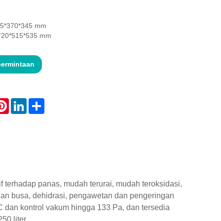
415*370*345 mm
: 720*515*535 mm
permintaan
atsApp
Pinterest
LinkedIn
Share
 terhadap panas, mudah terurai, mudah teroksidasi,
gan busa, dehidrasi, pengawetan dan pengeringan
 dan kontrol vakum hingga 133 Pa, dan tersedia
0 liter.