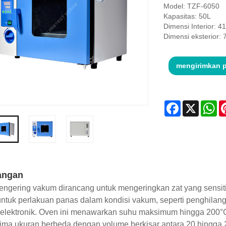
Model: TZF-6050
Kapasitas: 50L
Dimensi Interior: 
Dimensi eksterior
mengirimkan 
Facebook
X
Wh
angan
ngering vakum dirancang untuk mengeringkan zat yang sensitif
ntuk perlakuan panas dalam kondisi vakum, seperti penghilan
elektronik. Oven ini menawarkan suhu maksimum hingga 200°C
ima ukuran berbeda dengan volume berkisar antara 20 hingga 25