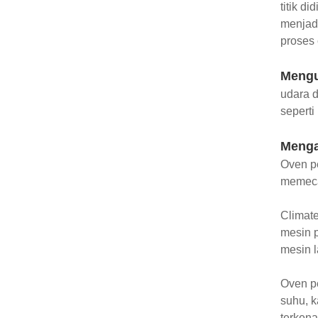
titik d
menjadi
proses 
Mengu
udara d
sepert
Menga
Oven pe
memeca
Climate
mesin 
mesin l
Oven pe
suhu, k
terkena