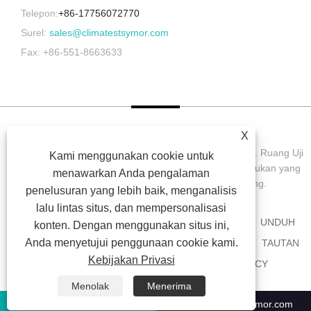
Telepon:
+86-17756072770
Surel:
sales@climatestsymor.com
Fax: +86-551-8663633
X
Hak Cipta © 2022 Symor Instrument Equipment Co., Ltd. Ruang Uji
Kami menggunakan cookie untuk
Lingkungan, Kabinet Kering Elektronik, Ruang Uji Pelapukan yang
menawarkan Anda pengalaman
Dipercepat Semua Hak dilindungi undang-undang.
penelusuran yang lebih baik, menganalisis
lalu lintas situs, dan mempersonalisasi
RUMAH
TENTANG KAMI
PRODUK
BERITA
UNDUH
konten. Dengan menggunakan situs ini,
Anda menyetujui penggunaan cookie kami.
MENGIRIMKAN PERMINTAAN
HUBUNGI KAMI
TAUTAN
Kebijakan Privasi
SITEMAP
RSS
XML
PRIVACY POLICY
Menolak
Menerima
+86-551-63853683
sales@climatestsymor.com