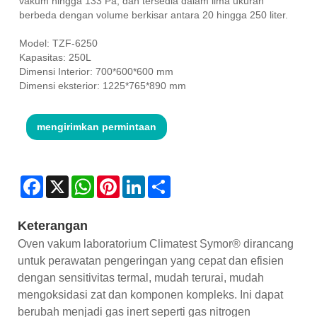
vakum hingga 133 Pa, dan tersedia dalam lima ukuran
berbeda dengan volume berkisar antara 20 hingga 250 liter.
Model: TZF-6250
Kapasitas: 250L
Dimensi Interior: 700*600*600 mm
Dimensi eksterior: 1225*765*890 mm
mengirimkan permintaan
Facebook
X
WhatsApp
Pinterest
LinkedIn
Share
Keterangan
Oven vakum laboratorium Climatest Symor® dirancang
untuk perawatan pengeringan yang cepat dan efisien
dengan sensitivitas termal, mudah terurai, mudah
mengoksidasi zat dan komponen kompleks. Ini dapat
berubah menjadi gas inert seperti gas nitrogen