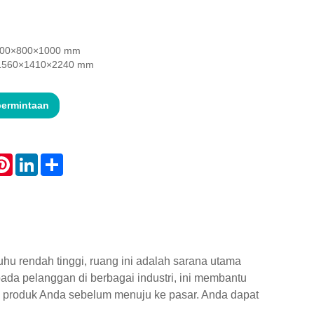
 1000×800×1000 mm
: 1560×1410×2240 mm
permintaan
atsApp
Pinterest
LinkedIn
Share
hu rendah tinggi, ruang ini adalah sarana utama
da pelanggan di berbagai industri, ini membantu
 produk Anda sebelum menuju ke pasar. Anda dapat