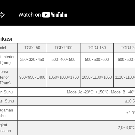
fikasi
del
TGDJ-50
TGDJ-100
TGDJ-150
TGDJ-2
 Interior
350×320×450
500×400×500
500×500×600
600×500
T(mm)
ensi
erior
950×950×1400
1050×1030×1750
1050×1100×1850
1120×1100
T(mm)
an Suhu
Model A: -20°C~+150°C; Model B: -40
asi Suhu
≤±0,5
agaman
≤2.0
uhu
gkat
2,0~3,0°C
nasan