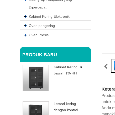
Dipercepat
Kabinet Kering Elektronik
Oven pengering
Oven Presisi
PRODUK BARU
Kabinet Kering Di
bawah 1% RH
Keter
Produse
untuk m
Lemari kering
Anda m
dengan kontrol
mengkli