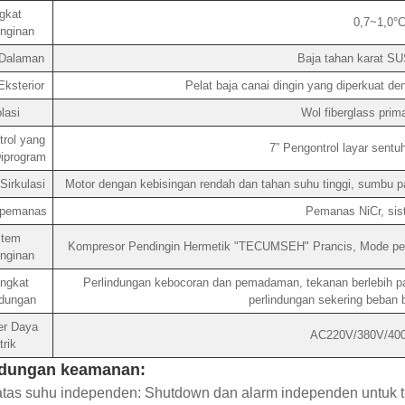
gkat
0,7~1,0°C
nginan
Dalaman
Baja tahan karat SU
ksterior
Pelat baja canai dingin yang diperkuat d
lasi
Wol fiberglass prim
rol yang
7” Pengontrol layar sentu
iprogram
Sirkulasi
Motor dengan kebisingan rendah dan tahan suhu tinggi, sumbu pan
 pemanas
Pemanas NiCr, sis
stem
Kompresor Pendingin Hermetik "TECUMSEH" Prancis, Mode pendi
nginan
ngkat
Perlindungan kebocoran dan pemadaman, tekanan berlebih pad
ndungan
perlindungan sekering beban b
r Daya
AC220V/380V/40
strik
ndungan keamanan:
tas suhu independen: Shutdown dan alarm independen untuk tu