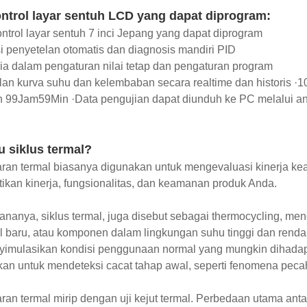
ntrol layar sentuh LCD yang dapat diprogram:
ntrol layar sentuh 7 inci Jepang yang dapat diprogram
i penyetelan otomatis dan diagnosis mandiri PID
ia dalam pengaturan nilai tetap dan pengaturan program
lan kurva suhu dan kelembaban secara realtime dan historis 
 99Jam59Min ·Data pengujian dapat diunduh ke PC melalui 
u siklus termal?
ran termal biasanya digunakan untuk mengevaluasi kinerja keand
kan kinerja, fungsionalitas, dan keamanan produk Anda.
nanya, siklus termal, juga disebut sebagai thermocycling, men
l baru, atau komponen dalam lingkungan suhu tinggi dan rend
yimulasikan kondisi penggunaan normal yang mungkin dihadapi 
an untuk mendeteksi cacat tahap awal, seperti fenomena pecah,
ran termal mirip dengan uji kejut termal. Perbedaan utama ant