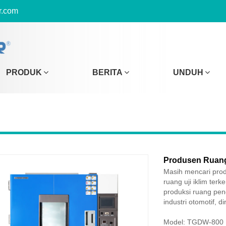
r.com
PRODUK
BERITA
UNDUH
Produsen Ruang
Masih mencari prod
ruang uji iklim terk
produksi ruang peng
industri otomotif, d
Model: TGDW-800