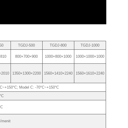
50
TGDJ-500
TGDJ-800
TGDJ-1000
×810
800×700×900
1000×800×1000
1000×1000×1000
×2010
1350×1300×2200
1560×1410×2240
1560×1610×2240
°C~+150°C; Model C: -70°C~+150°C
°C
°C
/menit