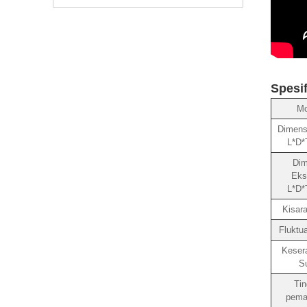
Spesi
Mo
Dimensi
L*D*
Dim
Ekst
L*D*
Kisar
Fluktu
Keser
S
Tin
pema