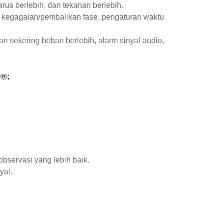
rus berlebih, dan tekanan berlebih.
s, kegagalan/pembalikan fase, pengaturan waktu
n sekering beban berlebih, alarm sinyal audio,
r®:
℃
bservasi yang lebih baik.
yal.