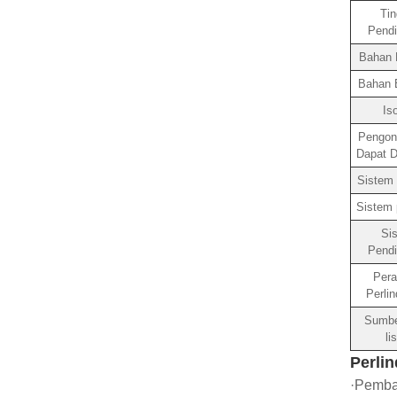
Tin
Pendi
Bahan 
Bahan E
Iso
Pengont
Dapat D
Sistem 
Sistem
Si
Pendi
Pera
Perli
Sumbe
li
Perli
·Pemba