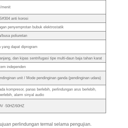
/menit
S#304 anti korosi
engan penyemprotan bubuk elektrostatik
a/busa poliuretan
h yang dapat diprogram
jang, dan kipas sentrifugasi tipe multi-daun baja tahan karat
tem independen
nginan unit / Mode pendinginan ganda (pendinginan udara)
a kompresor, panas berlebih, perlindungan arus berlebih,
erlebih, alarm sinyal audio
0V ·50HZ/60HZ
juan perlindungan termal selama pengujian.