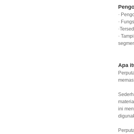
Pengo
· Pengo
· Fungs
·Tersed
· Tampi
segmen
Apa it
Perputa
memasti
Sederha
materia
ini men
digunak
Perputa