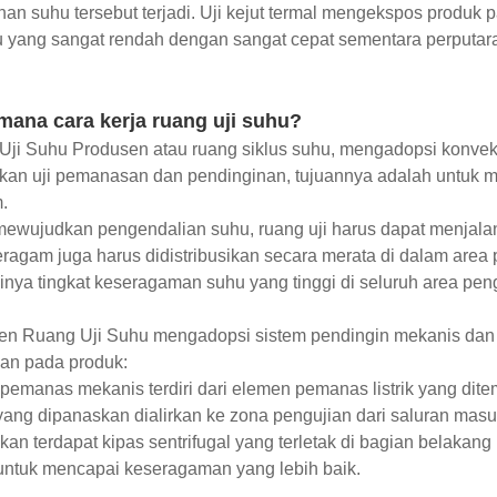
an suhu tersebut terjadi. Uji kejut termal mengekspos produk 
 yang sangat rendah dengan sangat cepat sementara perputara
mana cara kerja ruang uji suhu?
ji Suhu Produsen atau ruang siklus suhu, mengadopsi konveks
kan uji pemanasan dan pendinginan, tujuannya adalah untuk 
.
mewujudkan pengendalian suhu, ruang uji harus dapat menjala
ragam juga harus didistribusikan secara merata di dalam are
inya tingkat keseragaman suhu yang tinggi di seluruh area pen
en Ruang Uji Suhu mengadopsi sistem pendingin mekanis dan
an pada produk:
pemanas mekanis terdiri dari elemen pemanas listrik yang ditem
ang dipanaskan dialirkan ke zona pengujian dari saluran masuk
an terdapat kipas sentrifugal yang terletak di bagian belakan
untuk mencapai keseragaman yang lebih baik.