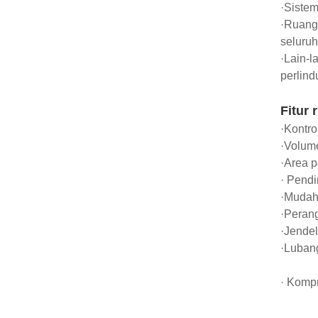
·Sistem
·Ruang 
seluruh
·Lain-l
perlind
Fitur 
·Kontr
·Volume
·Area p
· Pendi
·Mudah
·Peran
·Jendel
·Lubang
· Kompr