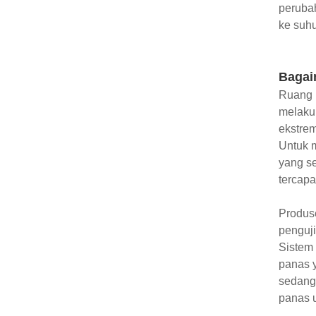
perubah
ke suhu
Bagai
Ruang U
melaku
ekstrem
Untuk 
yang se
tercapa
Produs
penguji
Sistem 
panas y
sedangk
panas 