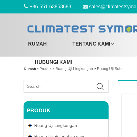
+86-551-63853683
sales@climatestsymo
RUMAH
TENTANG KAMI
HUBUNGI KAMI
>
Produk
>
Ruang Uji Lingkungan
>
Ruang Uji Suhu
Rumah
PRODUK
Ruang Uji Lingkungan
Ruang Uji Pelapukan yang