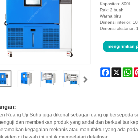
Kapasitas: 800L
Rak: 2 buah
Warna biru
Dimensi interior:
Dimensi eksterior
mengirimkan 
Facebook
X
Wh
angan:
n Ruang Uji Suhu juga dikenal sebagai ruang uji bersepeda su
enguji dan memberikan produk yang andal dan berkualitas kepa
eramalkan kegagalan mekanis atau manufaktur yang ada pada
k video di bawah ini untuk mempelajari detailnya: