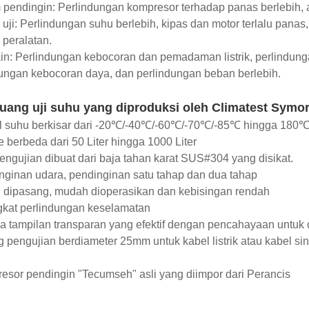
 pendingin: Perlindungan kompresor terhadap panas berlebih, a
uji: Perlindungan suhu berlebih, kipas dan motor terlalu pana
 peralatan.
ain: Perlindungan kebocoran dan pemadaman listrik, perlindunga
ungan kebocoran daya, dan perlindungan beban berlebih.
ruang uji suhu yang diproduksi oleh Climatest Symo
ol suhu berkisar dari -20℃/-40℃/-60℃/-70℃/-85℃ hingga 180
 berbeda dari 50 Liter hingga 1000 Liter
engujian dibuat dari baja tahan karat SUS#304 yang disikat.
nginan udara, pendinginan satu tahap dan dua tahap
 dipasang, mudah dioperasikan dan kebisingan rendah
gkat perlindungan keselamatan
a tampilan transparan yang efektif dengan pencahayaan untuk o
 pengujian berdiameter 25mm untuk kabel listrik atau kabel sin
esor pendingin "Tecumseh" asli yang diimpor dari Perancis