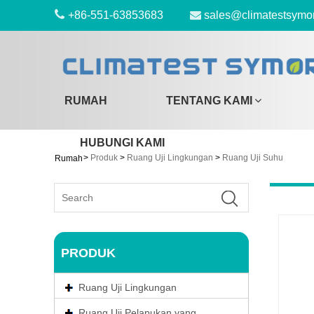
+86-551-63853683
sales@climatestsymo
RUMAH
TENTANG KAMI
HUBUNGI KAMI
>
Produk
>
Ruang Uji Lingkungan
>
Ruang Uji Suhu
Rumah
PRODUK
Ruang Uji Lingkungan
Ruang Uji Pelapukan yang