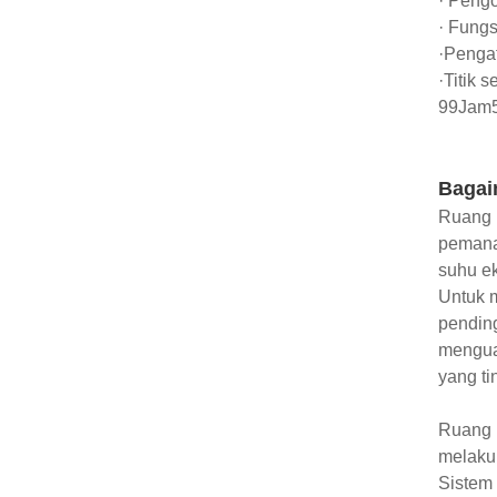
· Pengo
· Fungs
·Pengat
·Titik 
99Jam5
Bagai
Ruang U
pemana
suhu ek
Untuk 
pending
menguas
yang ti
Ruang 
melaku
Sistem 