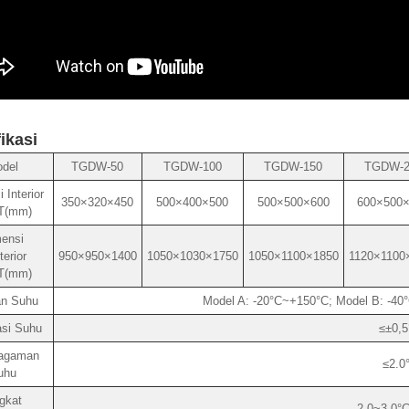
ikasi
del
TGDW-50
TGDW-100
TGDW-150
TGDW-2
 Interior
350×320×450
500×400×500
500×500×600
600×500
T(mm)
ensi
erior
950×950×1400
1050×1030×1750
1050×1100×1850
1120×1100
T(mm)
an Suhu
Model A: -20°C~+150°C; Model B: -40
asi Suhu
≤±0,5
agaman
≤2.0
uhu
gkat
2,0~3,0°C