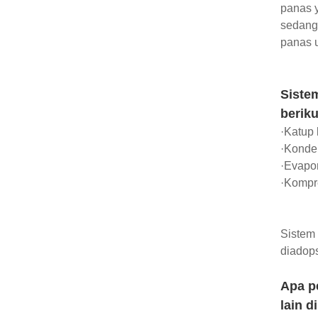
panas y
sedangk
panas 
Sistem
beriku
·Katup 
·Konde
·Evapor
·Kompr
Sistem 
diadops
Apa p
lain d