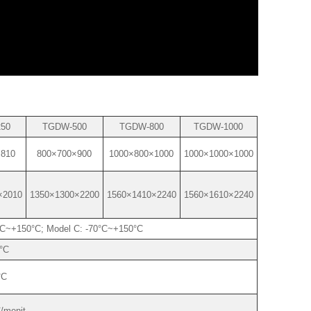
50
TGDW-500
TGDW-800
TGDW-1000
×810
800×700×900
1000×800×1000
1000×1000×1000
×2010
1350×1300×2200
1560×1410×2240
1560×1610×2240
°C~+150°C; Model C: -70°C~+150°C
°C
°C
/menit