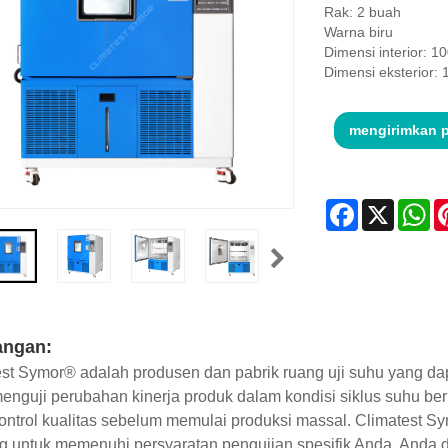
Rak: 2 buah
Warna biru
Dimensi interior:
Dimensi eksterior
mengirimkan 
Facebook
X
Wh
angan:
st Symor® adalah produsen dan pabrik ruang uji suhu yang dap
enguji perubahan kinerja produk dalam kondisi siklus suhu ber
ontrol kualitas sebelum memulai produksi massal. Climatest 
g untuk memenuhi persyaratan pengujian spesifik Anda, Anda d