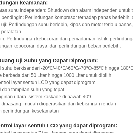
ndungan keamanan:
tas suhu independen: Shutdown dan alarm independen untuk tu
 pendingin: Perlindungan kompresor terhadap panas berlebih, a
uji: Perlindungan suhu berlebih, kipas dan motor terlalu pana
 peralatan.
ain: Perlindungan kebocoran dan pemadaman listrik, perlindunga
ungan kebocoran daya, dan perlindungan beban berlebih.
 Ruang Uji Suhu yang Dapat Diprogram:
ol suhu berkisar dari -20℃/-40℃/-60℃/-70℃/-85℃ hingga 180
 berbeda dari 50 Liter hingga 1000 Liter untuk dipilih
ntrol layar sentuh LCD yang dapat diprogram
l dan tampilan suhu yang tepat
nginan udara, sistem kaskade di bawah 40℃
 dipasang, mudah dioperasikan dan kebisingan rendah
m perlindungan keselamatan
ntrol layar sentuh LCD yang dapat diprogram: