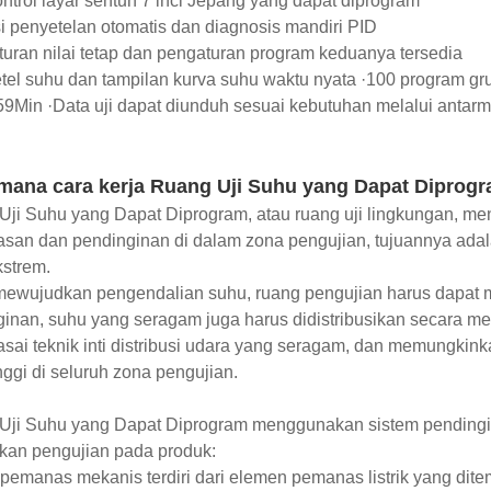
ntrol layar sentuh 7 inci Jepang yang dapat diprogram
i penyetelan otomatis dan diagnosis mandiri PID
uran nilai tetap dan pengaturan program keduanya tersedia
setel suhu dan tampilan kurva suhu waktu nyata ·100 program
9Min ·Data uji dapat diunduh sesuai kebutuhan melalui anta
mana cara kerja Ruang Uji Suhu yang Dapat Diprog
ji Suhu yang Dapat Diprogram, atau ruang uji lingkungan, me
san dan pendinginan di dalam zona pengujian, tujuannya ada
strem.
mewujudkan pengendalian suhu, ruang pengujian harus dapat 
inan, suhu yang seragam juga harus didistribusikan secara me
ai teknik inti distribusi udara yang seragam, dan memungkink
nggi di seluruh zona pengujian.
Uji Suhu yang Dapat Diprogram menggunakan sistem pendingi
kan pengujian pada produk:
pemanas mekanis terdiri dari elemen pemanas listrik yang ditem