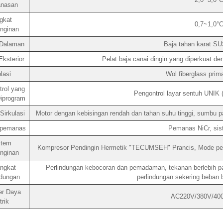
nasan
gkat
0,7~1,0°C
nginan
Dalaman
Baja tahan karat SU
ksterior
Pelat baja canai dingin yang diperkuat d
lasi
Wol fiberglass prim
rol yang
Pengontrol layar sentuh UNIK 
iprogram
Sirkulasi
Motor dengan kebisingan rendah dan tahan suhu tinggi, sumbu pan
 pemanas
Pemanas NiCr, sis
stem
Kompresor Pendingin Hermetik "TECUMSEH" Prancis, Mode pendi
nginan
ngkat
Perlindungan kebocoran dan pemadaman, tekanan berlebih pad
ndungan
perlindungan sekering beban b
r Daya
AC220V/380V/40
strik