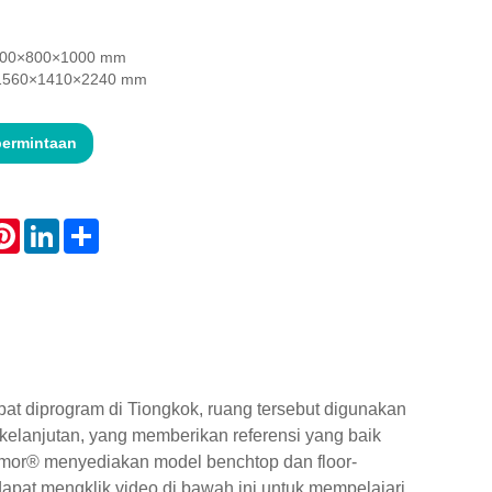
 1000×800×1000 mm
: 1560×1410×2240 mm
permintaan
atsApp
Pinterest
LinkedIn
Share
at diprogram di Tiongkok, ruang tersebut digunakan
kelanjutan, yang memberikan referensi yang baik
Symor® menyediakan model benchtop dan floor-
apat mengklik video di bawah ini untuk mempelajari