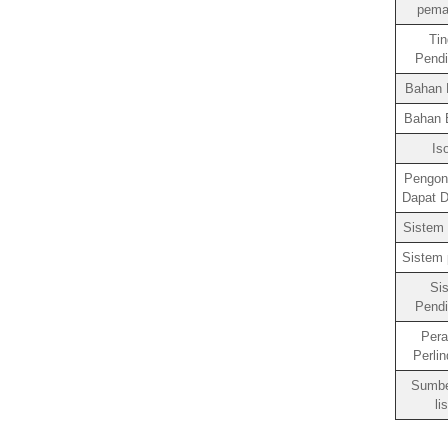
pema
Tin
Pendi
Bahan 
Bahan E
Iso
Pengont
Dapat D
Sistem 
Sistem
Si
Pendi
Pera
Perli
Sumbe
li