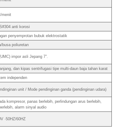
/menit
S#304 anti korosi
engan penyemprotan bubuk elektrostatik
a/busa poliuretan
(UMC) impor asli Jepang 7”.
jang, dan kipas sentrifugasi tipe multi-daun baja tahan karat
tem independen
nginan unit / Mode pendinginan ganda (pendinginan udara)
a kompresor, panas berlebih, perlindungan arus berlebih,
erlebih, alarm sinyal audio
0V ·50HZ/60HZ