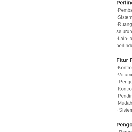
Perli
·Pemba
·Sistem
·Ruang 
seluruh
·Lain-l
perlind
Fitur
·Kontr
·Volume
· Pengo
·Kontro
·Pendi
·Mudah
· Siste
Pengo