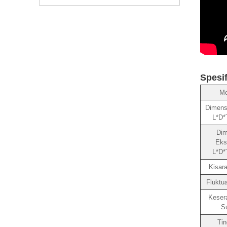
Spesif
Mo
Dimensi
L*D*
Dim
Ekst
L*D*
Kisar
Fluktu
Keser
S
Tin