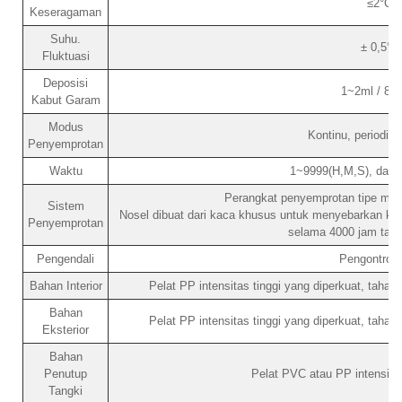
≤2°C
Keseragaman
Suhu.
± 0,5°C
Fluktuasi
Deposisi
1~2ml / 80
Kabut Garam
Modus
Kontinu, periodik (
Penyemprotan
Waktu
1~9999(H,M,S), dapa
Perangkat penyemprotan tipe menar
Sistem
Nosel dibuat dari kaca khusus untuk menyebarkan ka
Penyemprotan
selama 4000 jam tanpa
Pengendali
Pengontrol
Bahan Interior
Pelat PP intensitas tinggi yang diperkuat, tahan
Bahan
Pelat PP intensitas tinggi yang diperkuat, tahan
Eksterior
Bahan
Penutup
Pelat PVC atau PP intensitas
Tangki