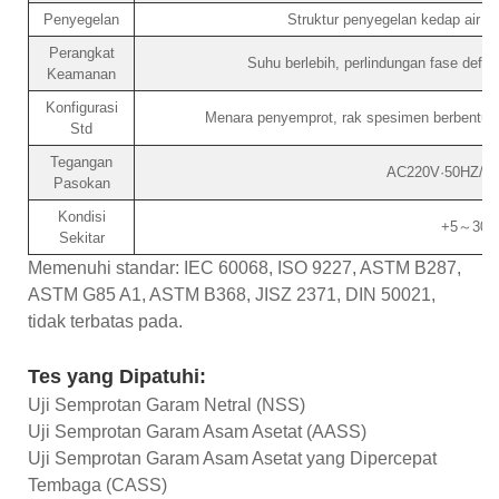
Penyegelan
Struktur penyegelan kedap air t
Perangkat
Suhu berlebih, perlindungan fase defau
Keamanan
Konfigurasi
Menara penyemprot, rak spesimen berbentuk V
Std
Tegangan
AC220V·50HZ/3
Pasokan
Kondisi
+5～30
Sekitar
Memenuhi standar: IEC 60068, ISO 9227, ASTM B287,
ASTM G85 A1, ASTM B368, JISZ 2371, DIN 50021,
tidak terbatas pada.
Tes yang Dipatuhi:
Uji Semprotan Garam Netral (NSS)
Uji Semprotan Garam Asam Asetat (AASS)
Uji Semprotan Garam Asam Asetat yang Dipercepat
Tembaga (CASS)