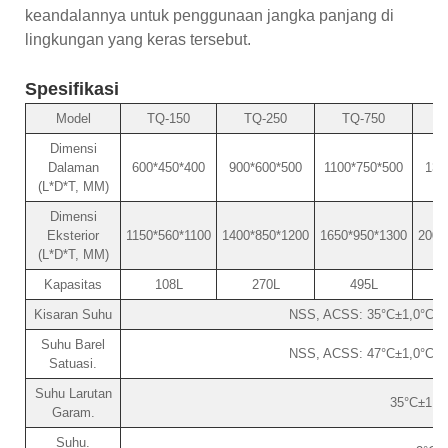
keandalannya untuk penggunaan jangka panjang di
lingkungan yang keras tersebut.
Spesifikasi
Model
TQ-150
TQ-250
TQ-750
Dimensi
Dalaman
600*450*400
900*600*500
1100*750*500
130
(L*D*T, MM)
Dimensi
Eksterior
1150*560*1100
1400*850*1200
1650*950*1300
2000
(L*D*T, MM)
Kapasitas
108L
270L
495L
Kisaran Suhu
NSS, ACSS: 35°C±1,0°C /
Suhu Barel
NSS, ACSS: 47°C±1,0°C /
Satuasi.
Suhu Larutan
35°C±1,0
Garam.
Suhu.