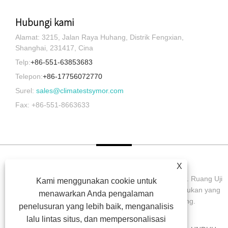
Hubungi kami
Alamat: 3215, Jalan Raya Huhang, Distrik Fengxian,
Shanghai, 231417, Cina
Telp:
+86-551-63853683
Telepon:
+86-17756072770
Surel:
sales@climatestsymor.com
Fax: +86-551-8663633
X
Hak Cipta © 2022 Symor Instrument Equipment Co., Ltd. Ruang Uji
Kami menggunakan cookie untuk
Lingkungan, Kabinet Kering Elektronik, Ruang Uji Pelapukan yang
menawarkan Anda pengalaman
Dipercepat Semua Hak dilindungi undang-undang.
penelusuran yang lebih baik, menganalisis
lalu lintas situs, dan mempersonalisasi