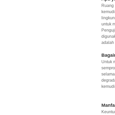
Ruang K
kemudi
lingku
untuk m
Penguji
digunak
adalah 
Bagai
Untuk 
semprot
selama 
degrada
kemudia
Manfa
Keuntun