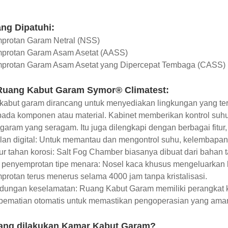
ng Dipatuhi:
mprotan Garam Netral (NSS)
mprotan Garam Asam Asetat (AASS)
mprotan Garam Asam Asetat yang Dipercepat Tembaga (CASS)
 Ruang Kabut Garam Symor® Climatest:
abut garam dirancang untuk menyediakan lingkungan yang ter
pada komponen atau material. Kabinet memberikan kontrol suh
 garam yang seragam. Itu juga dilengkapi dengan berbagai fitur,
lan digital: Untuk memantau dan mengontrol suhu, kelembapan
tur tahan korosi: Salt Fog Chamber biasanya dibuat dari bahan 
 penyemprotan tipe menara: Nosel kaca khusus mengeluarkan ka
rotan terus menerus selama 4000 jam tanpa kristalisasi.
ndungan keselamatan: Ruang Kabut Garam memiliki perangkat k
 pematian otomatis untuk memastikan pengoperasian yang aman
ang dilakukan Kamar Kabut Garam?