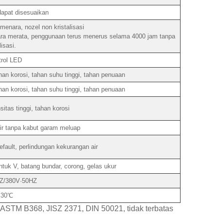
apat disesuaikan
enara, nozel non kristalisasi
ara merata, penggunaan terus menerus selama 4000 jam tanpa
lisasi.
rol LED
ahan korosi, tahan suhu tinggi, tahan penuaan
ahan korosi, tahan suhu tinggi, tahan penuaan
itas tinggi, tahan korosi
ir tanpa kabut garam meluap
efault, perlindungan kekurangan air
uk V, batang bundar, corong, gelas ukur
Z/380V·50HZ
30℃
STM B368, JISZ 2371, DIN 50021, tidak terbatas