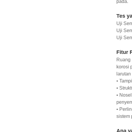
pada.
Tes ya
Uji Se
Uji Se
Uji Se
Fitur
Ruang k
korosi 
larutan
• Tampi
• Struk
• Nosel
penyemp
• Perli
sistem
Apa y