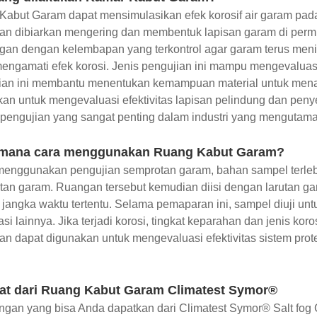
abut Garam dapat mensimulasikan efek korosif air garam pada 
an dibiarkan mengering dan membentuk lapisan garam di perm
ngan dengan kelembapan yang terkontrol agar garam terus me
engamati efek korosi. Jenis pengujian ini mampu mengevaluasi 
an ini membantu menentukan kemampuan material untuk menaha
an untuk mengevaluasi efektivitas lapisan pelindung dan penyel
pengujian yang sangat penting dalam industri yang mengutama
mana cara menggunakan Ruang Kabut Garam?
menggunakan pengujian semprotan garam, bahan sampel terleb
an garam. Ruangan tersebut kemudian diisi dengan larutan ga
jangka waktu tertentu. Selama pemaparan ini, sampel diuji un
si lainnya. Jika terjadi korosi, tingkat keparahan dan jenis kor
n dapat digunakan untuk mengevaluasi efektivitas sistem prote
at dari Ruang Kabut Garam Climatest Symor®
gan yang bisa Anda dapatkan dari Climatest Symor® Salt fog 