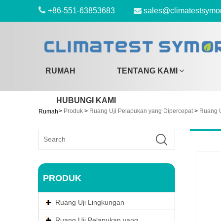
+86-551-63853683
sales@climatestsymo
RUMAH
TENTANG KAMI
HUBUNGI KAMI
>
Produk
>
Ruang Uji Pelapukan yang Dipercepat
>
Ruang 
Rumah
PRODUK
Ruang Uji Lingkungan
Ruang Uji Pelapukan yang