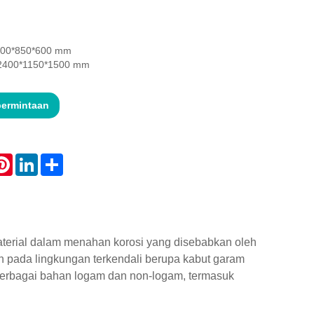
1600*850*600 mm
: 2400*1150*1500 mm
permintaan
atsApp
Pinterest
LinkedIn
Share
erial dalam menahan korosi yang disebabkan oleh
 pada lingkungan terkendali berupa kabut garam
 berbagai bahan logam dan non-logam, termasuk