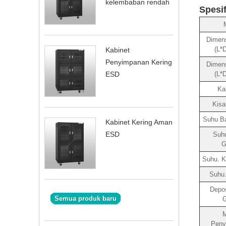
kelembaban rendah
Spesi
Dimen
(L*
Kabinet
Penyimpanan Kering
Dimens
(L*
ESD
Ka
Kisa
Suhu Ba
Kabinet Kering Aman
ESD
Suhu
G
Suhu. 
Suhu.
Depos
Semua produk baru
Peny