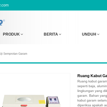
r.com
PRODUK
BERITA
UNDUH
Uji Semprotan Garam
Ruang Kabut G
Ruang kabut garam 
seperti baja, alumi
lingkungan yang di
garam. Bahan yang 
kabut garam selama
diperiksa apakah a