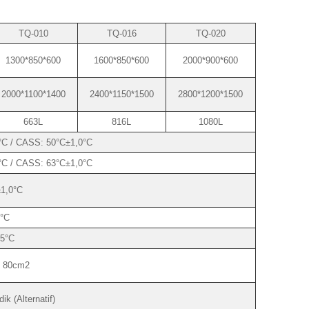
TQ-010
TQ-016
TQ-020
1300*850*600
1600*850*600
2000*900*600
2000*1100*1400
2400*1150*1500
2800*1200*1500
663L
816L
1080L
C / CASS: 50°C±1,0°C
C / CASS: 63°C±1,0°C
1,0°C
°C
,5°C
/ 80cm2
ik (Alternatif)