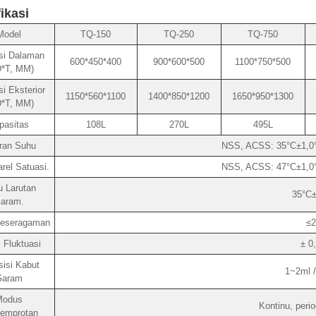
fikasi
Model
TQ-150
TQ-250
TQ-750
si Dalaman
600*450*400
900*600*500
1100*750*500
D*T, MM)
i Eksterior
1150*560*1100
1400*850*1200
1650*950*1300
D*T, MM)
pasitas
108L
270L
495L
ran Suhu
NSS, ACSS: 35°C±1,0°
rel Satuasi.
NSS, ACSS: 47°C±1,0°
 Larutan
35°C±
aram.
Keseragaman
≤2
 Fluktuasi
± 0
isi Kabut
1~2ml 
Garam
Modus
Kontinu, period
emprotan