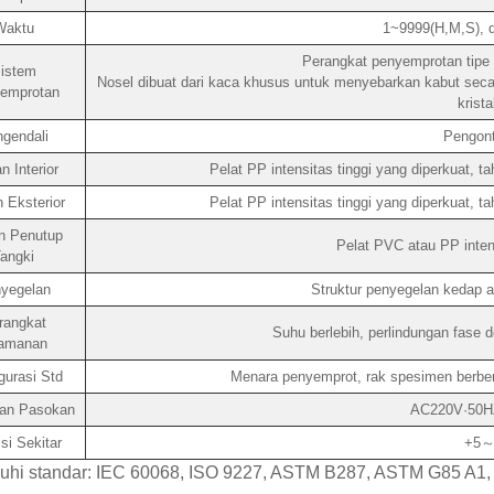
Waktu
1~9999(H,M,S), d
Perangkat penyemprotan tipe m
istem
Nosel dibuat dari kaca khusus untuk menyebarkan kabut sec
emprotan
krista
gendali
Pengont
n Interior
Pelat PP intensitas tinggi yang diperkuat, t
 Eksterior
Pelat PP intensitas tinggi yang diperkuat, t
n Penutup
Pelat PVC atau PP intens
angki
yegelan
Struktur penyegelan kedap a
rangkat
Suhu berlebih, perlindungan fase d
amanan
gurasi Std
Menara penyemprot, rak spesimen berbent
an Pasokan
AC220V·50H
si Sekitar
+5～
hi standar: IEC 60068, ISO 9227, ASTM B287, ASTM G85 A1, A