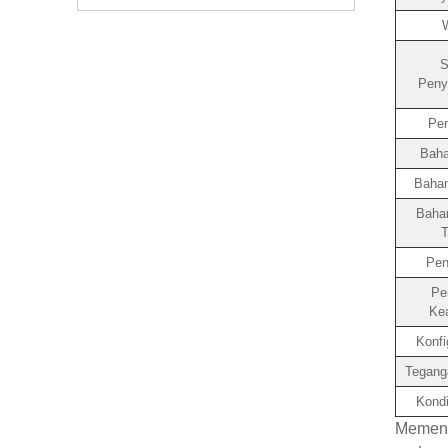
S
Peny
Pen
Baha
Bahan
Baha
T
Pen
Pe
Ke
Konfi
Tegang
Kondi
Memenu