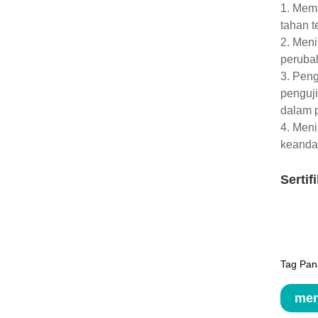
1. Mem
tahan 
2. Men
peruba
3. Pen
penguji
dalam 
4. Men
keanda
Sertif
Tag Pan
men