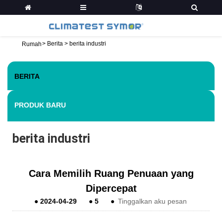
>
Berita
>
berita industri
Rumah
BERITA
PRODUK BARU
berita industri
Cara Memilih Ruang Penuaan yang
Dipercepat
●
2024-04-29
●
5
●
Tinggalkan aku pesan