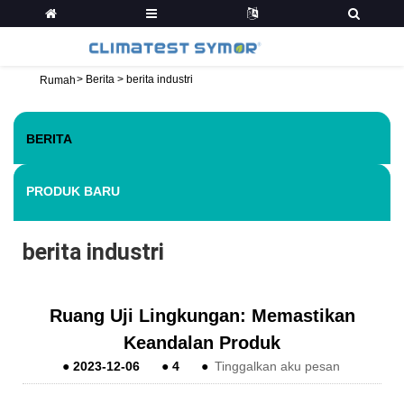
>
Berita
>
berita industri
Rumah
BERITA
PRODUK BARU
berita industri
Ruang Uji Lingkungan: Memastikan
Keandalan Produk
●
2023-12-06
●
4
●
Tinggalkan aku pesan