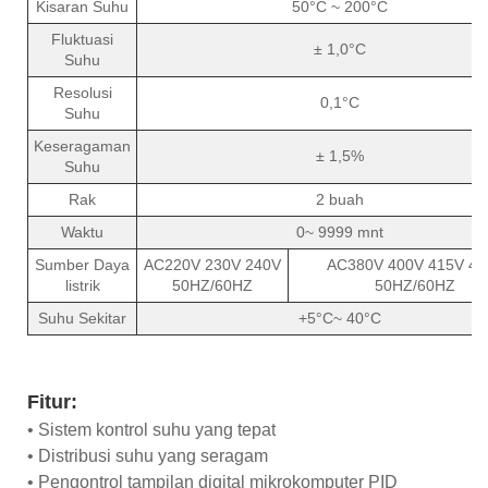
Kisaran Suhu
50°C ~ 200°C
Fluktuasi
± 1,0°C
Suhu
Resolusi
0,1°C
Suhu
Keseragaman
± 1,5%
Suhu
Rak
2 buah
Waktu
0~ 9999 mnt
Sumber Daya
AC220V 230V 240V
AC380V 400V 415V 48
listrik
50HZ/60HZ
50HZ/60HZ
Suhu Sekitar
+5°C~ 40°C
Fitur:
• Sistem kontrol suhu yang tepat
• Distribusi suhu yang seragam
• Pengontrol tampilan digital mikrokomputer PID