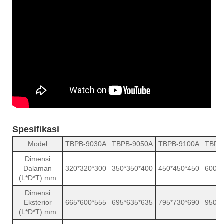
Spesifikasi
Model
TBPB-9030A
TBPB-9050A
TBPB-9100A
TBPB
Dimensi
Dalaman
320*320*300
350*350*400
450*450*450
600*6
(L*D*T) mm
Dimensi
Eksterior
665*600*555
695*635*635
795*730*690
950*8
(L*D*T) mm