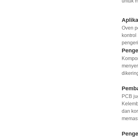
untuk 
Aplika
Oven p
kontrol
pengerin
Penge
Kompone
menyer
dikerin
Pemb
PCB ju
Kelemb
dan kor
memast
Penge