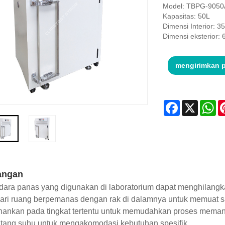
Model: TBPG-9050
Kapasitas: 50L
Dimensi Interior: 
Dimensi eksterior
mengirimkan 
Facebook
X
Wh
angan
dara panas yang digunakan di laboratorium dapat menghilangk
 dari ruang berpemanas dengan rak di dalamnya untuk memuat s
hankan pada tingkat tertentu untuk memudahkan proses meman
ntang suhu untuk mengakomodasi kebutuhan spesifik.