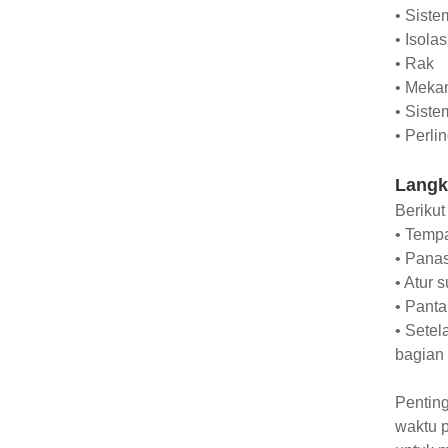
• Siste
• Isolas
• Rak
• Meka
• Siste
• Perl
Langk
Berikut
• Tempa
• Pana
• Atur 
• Pant
• Setel
bagian 
Penting
waktu p