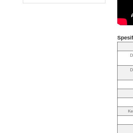
Spesif
D
D
Ke