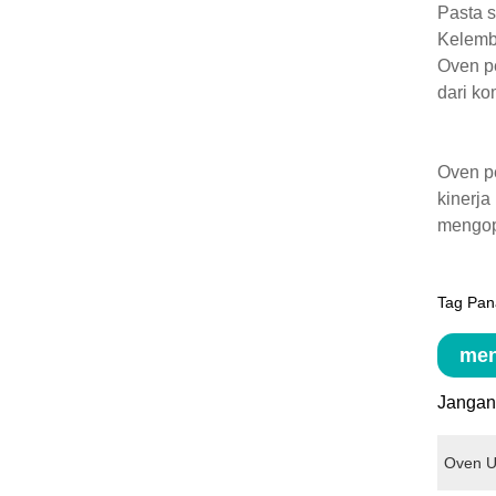
Pasta s
Kelemb
Oven pe
dari ko
Oven pe
kinerja
mengopt
Tag Pan
men
Jangan