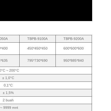
050A
TBPB-9100A
TBPB-9200A
0*400
450*450*450
600*600*600
5*635
795*730*690
950*885*840
0°C ~ 200°C
± 1,0°C
0,1°C
± 1,5%
2 buah
0~ 9999 mnt