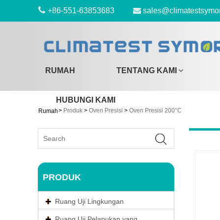
+86-551-63853683
sales@climatestsymo
RUMAH
TENTANG KAMI
HUBUNGI KAMI
>
Produk
>
Oven Presisi
>
Oven Presisi 200°C
Rumah
PRODUK
Ruang Uji Lingkungan
Ruang Uji Pelapukan yang