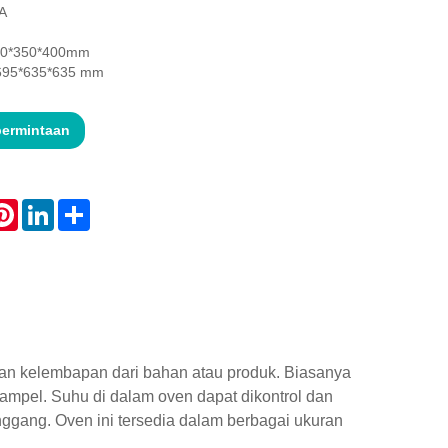
A
350*350*400mm
: 695*635*635 mm
permintaan
atsApp
Pinterest
LinkedIn
Share
an kelembapan dari bahan atau produk. Biasanya
ampel. Suhu di dalam oven dapat dikontrol dan
ggang. Oven ini tersedia dalam berbagai ukuran