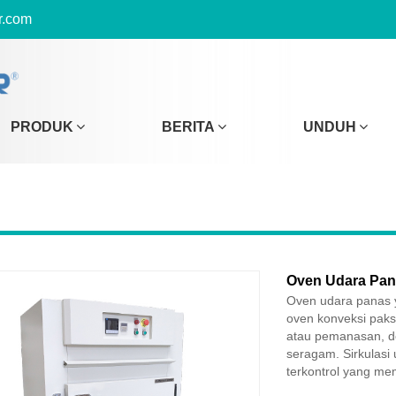
r.com
PRODUK
BERITA
UNDUH
Oven Udara Pan
Oven udara panas y
oven konveksi paks
atau pemanasan, de
seragam. Sirkulasi
terkontrol yang me