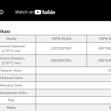
ikasi
Model
TBPB-9030A
TBPB-9
imensi Dalaman
320*320*300
350*35
(L*D*T) mm
imensi Eksterior
665*600*555
695*63
(L*D*T) mm
Kisaran Suhu
5
Fluktuasi Suhu
Resolusi Suhu
seragaman Suhu
Rak
Waktu