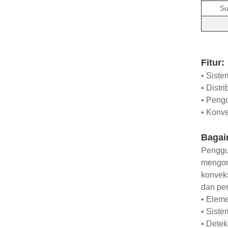
Su
Fitur:
• Siste
• Distr
• Pengo
• Konve
Bagai
Penggu
mengont
konveks
dan pe
• Elem
• Siste
• Detek