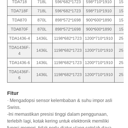
TDA718
718L
596*682*1723
598*710*1910
15
TDA718F
718L
596*682*1723
598*710*1910
15
TDA870
870L
898*572*1698
900*600*1890
15
TDA870F
870L
898*572*1698
900*600*1890
15
TDA1436-4
1436L
1198*682*1723
1200*710*1910
25
TDA1436F-
1436L
1198*682*1723
1200*710*1910
25
4
TDA1436-6
1436L
1198*682*1723
1200*710*1910
25
TDA1436F-
1436L
1198*682*1723
1200*710*1910
25
6
Fitur
· Mengadopsi sensor kelembaban & suhu impor asli
Swiss.
-Ini memastikan presisi tinggi dalam penggunaan,
terlebih lagi, kotak kering untuk elektronik memiliki
fungsi memori, tidak perlu diatur ulang setelah daya