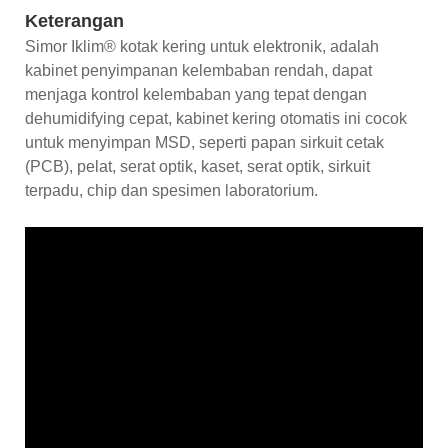
Keterangan
Simor Iklim® kotak kering untuk elektronik, adalah
kabinet penyimpanan kelembaban rendah, dapat
menjaga kontrol kelembaban yang tepat dengan
dehumidifying cepat, kabinet kering otomatis ini cocok
untuk menyimpan MSD, seperti papan sirkuit cetak
(PCB), pelat, serat optik, kaset, serat optik, sirkuit
terpadu, chip dan spesimen laboratorium.