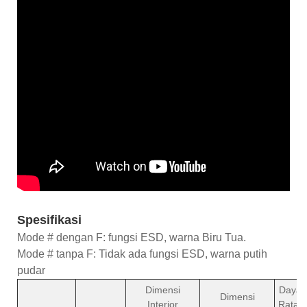
Spesifikasi
Mode # dengan F: fungsi ESD, warna Biru Tua.
Mode # tanpa F: Tidak ada fungsi ESD, warna putih
pudar
Dimensi
Daya
Dimensi
Interior
Rata-