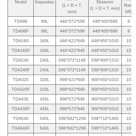
Model
Kapasitas
Eksterior
(L × D × T,
Rata
(L × D × T, mm)
mm)
(W)
TDA98
98L
446*372*598
448*400*688
8
TDA98F
98L
446*372*598
448*400*688
8
TDA160
160L
446*422*848
448*450*1010
10
TDA160F
160L
446*422*848
448*450*1010
10
TDA240
240L
596*372*1148
598*400*1310
10
TDA240F
240L
596*372*1148
598*400*1310
10
TDA320
320L
898*422*848
900*450*1010
10
TDA320F
320L
898*422*848
900*450*1010
10
TDA435
435L
898*572*848
900*600*1010
10
TDA435F
435L
898*572*848
900*600*1010
10
TDA540
540L
596*682*1298
598*710*1465
10
TDA540F
540L
596*682*1298
598*710*1465
10