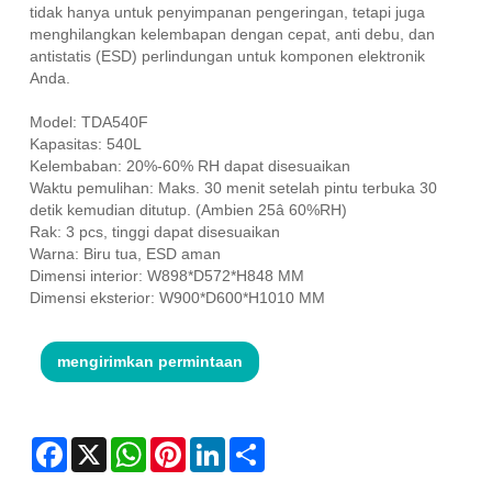
tidak hanya untuk penyimpanan pengeringan, tetapi juga
menghilangkan kelembapan dengan cepat, anti debu, dan
antistatis (ESD) perlindungan untuk komponen elektronik
Anda.
Model: TDA540F
Kapasitas: 540L
Kelembaban: 20%-60% RH dapat disesuaikan
Waktu pemulihan: Maks. 30 menit setelah pintu terbuka 30
detik kemudian ditutup. (Ambien 25â 60%RH)
Rak: 3 pcs, tinggi dapat disesuaikan
Warna: Biru tua, ESD aman
Dimensi interior: W898*D572*H848 MM
Dimensi eksterior: W900*D600*H1010 MM
mengirimkan permintaan
Facebook
X
WhatsApp
Pinterest
LinkedIn
Share