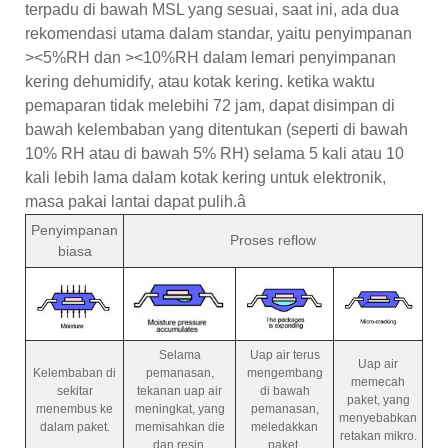
terpadu di bawah MSL yang sesuai, saat ini, ada dua
rekomendasi utama dalam standar, yaitu penyimpanan
><5%RH dan ><10%RH dalam lemari penyimpanan
kering dehumidify, atau kotak kering. ketika waktu
pemaparan tidak melebihi 72 jam, dapat disimpan di
bawah kelembaban yang ditentukan (seperti di bawah
10% RH atau di bawah 5% RH) selama 5 kali atau 10
kali lebih lama dalam kotak kering untuk elektronik,
masa pakai lantai dapat pulih.â
Penyimpanan
Proses reflow
biasa
Selama
Uap air terus
Uap air
Kelembaban di
pemanasan,
mengembang
memecah
sekitar
tekanan uap air
di bawah
paket, yang
menembus ke
meningkat, yang
pemanasan,
menyebabkan
dalam paket.
memisahkan die
meledakkan
retakan mikro.
dan resin.
paket.