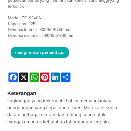
perlakuan panas yang memerlukan kondisi suhu tinggi yang
terkontrol.
Model: TG-9240A
Kapasitas: 225L
Dimensi Interior: 600*500*750 mm
Dimensi eksterior: 890*685*930 mm
mengirimkan permintaan
Facebook
X
WhatsApp
Pinterest
LinkedIn
Share
Keterangan
lingkungan yang terkendali, hal ini memungkinkan
pengeringan yang cepat dan efisien. Mereka tersedia
dalam berbagai ukuran dan rentang suhu untuk
mengakomodasi kebutuhan laboratorium tertentu.