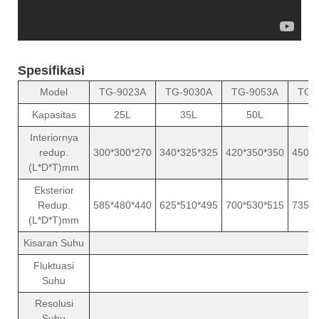
Spesifikasi
Model
TG-9023A
TG-9030A
TG-9053A
TG-
Kapasitas
25L
35L
50L
8
Interiornya
redup.
300*300*270
340*325*325
420*350*350
450*4
(L*D*T)mm
Eksterior
Redup.
585*480*440
625*510*495
700*530*515
735*5
(L*D*T)mm
Kisaran Suhu
R
Fluktuasi
Suhu
Resolusi
Suhu