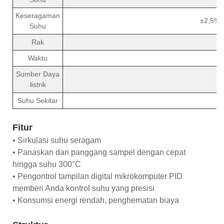
Keseragaman
±2,5% (
Suhu
Rak
Waktu
Sumber Daya
listrik
Suhu Sekitar
Fitur
• Sirkulasi suhu seragam
• Panaskan dan panggang sampel dengan cepat
hingga suhu 300°C
• Pengontrol tampilan digital mikrokomputer PID
memberi Anda kontrol suhu yang presisi
• Konsumsi energi rendah, penghematan biaya