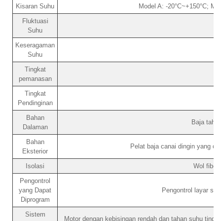
Kisaran Suhu
Model A: -20°C~+150°C; Mo
Fluktuasi
Suhu
Keseragaman
Suhu
Tingkat
pemanasan
Tingkat
Pendinginan
Bahan
Baja taha
Dalaman
Bahan
Pelat baja canai dingin yang d
Eksterior
Isolasi
Wol fiber
Pengontrol
yang Dapat
Pengontrol layar se
Diprogram
Sistem
Motor dengan kebisingan rendah dan tahan suhu tinggi,