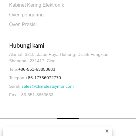
Kabinet Kering Elektronik
Oven pengering
Oven Presisi
Hubungi kami
Alamat: 3215, Jalan Raya Huhang, Distrik Fengxian,
Shanghai, 231417, Cina
Telp:
+86-551-63853683
Telepon:
+86-17756072770
Surel:
sales@climatestsymor.com
Fax: +86-551-8663633
X