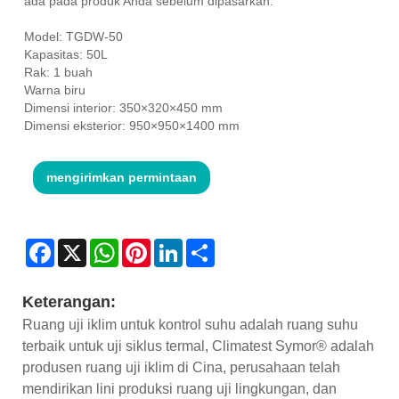
ada pada produk Anda sebelum dipasarkan.
Model: TGDW-50
Kapasitas: 50L
Rak: 1 buah
Warna biru
Dimensi interior: 350×320×450 mm
Dimensi eksterior: 950×950×1400 mm
mengirimkan permintaan
Facebook
X
WhatsApp
Pinterest
LinkedIn
Share
Keterangan:
Ruang uji iklim untuk kontrol suhu adalah ruang suhu
terbaik untuk uji siklus termal, Climatest Symor® adalah
produsen ruang uji iklim di Cina, perusahaan telah
mendirikan lini produksi ruang uji lingkungan, dan