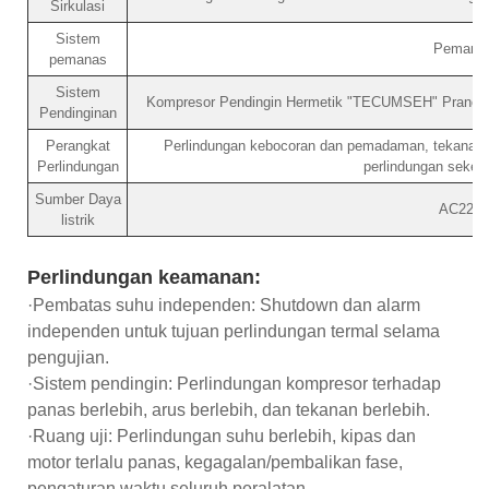
Sirkulasi
Sistem
Pemanas
pemanas
Sistem
Kompresor Pendingin Hermetik "TECUMSEH" Prancis, 
Pendinginan
Perangkat
Perlindungan kebocoran dan pemadaman, tekanan ber
Perlindungan
perlindungan sekeri
Sumber Daya
AC220V
listrik
Perlindungan keamanan:
·Pembatas suhu independen: Shutdown dan alarm
independen untuk tujuan perlindungan termal selama
pengujian.
·Sistem pendingin: Perlindungan kompresor terhadap
panas berlebih, arus berlebih, dan tekanan berlebih.
·Ruang uji: Perlindungan suhu berlebih, kipas dan
motor terlalu panas, kegagalan/pembalikan fase,
pengaturan waktu seluruh peralatan.