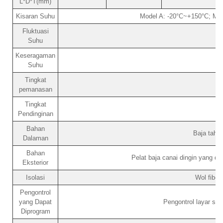
L*D*T(mm)
Kisaran Suhu
Model A: -20°C~+150°C; Mo
Fluktuasi
Suhu
Keseragaman
Suhu
Tingkat
pemanasan
Tingkat
Pendinginan
Bahan
Baja taha
Dalaman
Bahan
Pelat baja canai dingin yang d
Eksterior
Isolasi
Wol fiber
Pengontrol
yang Dapat
Pengontrol layar se
Diprogram