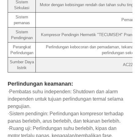
Sistem
Motor dengan kebisingan rendah dan tahan suhu tinggi,
Sirkulasi
Sistem
Pemanas
pemanas
Sistem
Kompresor Pendingin Hermetik "TECUMSEH" Prancis, 
Pendinginan
Perangkat
Perlindungan kebocoran dan pemadaman, tekanan ber
Perlindungan
perlindungan sekeri
Sumber Daya
AC220V
listrik
Perlindungan keamanan:
·Pembatas suhu independen: Shutdown dan alarm
independen untuk tujuan perlindungan termal selama
pengujian.
·Sistem pendingin: Perlindungan kompresor terhadap
panas berlebih, arus berlebih, dan tekanan berlebih.
·Ruang uji: Perlindungan suhu berlebih, kipas dan
motor terlalu panas, kegagalan/pembalikan fase,