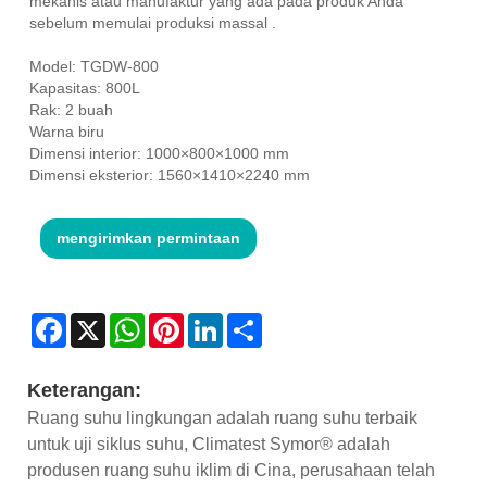
mekanis atau manufaktur yang ada pada produk Anda
sebelum memulai produksi massal .
Model: TGDW-800
Kapasitas: 800L
Rak: 2 buah
Warna biru
Dimensi interior: 1000×800×1000 mm
Dimensi eksterior: 1560×1410×2240 mm
mengirimkan permintaan
Facebook
X
WhatsApp
Pinterest
LinkedIn
Share
Keterangan:
Ruang suhu lingkungan adalah ruang suhu terbaik
untuk uji siklus suhu, Climatest Symor® adalah
produsen ruang suhu iklim di Cina, perusahaan telah