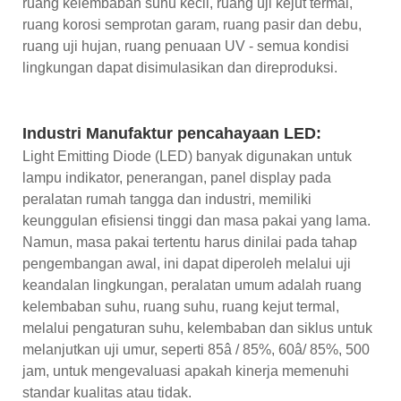
ruang kelembaban suhu kecil, ruang uji kejut termal,
ruang korosi semprotan garam, ruang pasir dan debu,
ruang uji hujan, ruang penuaan UV - semua kondisi
lingkungan dapat disimulasikan dan direproduksi.
Industri Manufaktur pencahayaan LED:
Light Emitting Diode (LED) banyak digunakan untuk
lampu indikator, penerangan, panel display pada
peralatan rumah tangga dan industri, memiliki
keunggulan efisiensi tinggi dan masa pakai yang lama.
Namun, masa pakai tertentu harus dinilai pada tahap
pengembangan awal, ini dapat diperoleh melalui uji
keandalan lingkungan, peralatan umum adalah ruang
kelembaban suhu, ruang suhu, ruang kejut termal,
melalui pengaturan suhu, kelembaban dan siklus untuk
melanjutkan uji umur, seperti 85â / 85%, 60â/ 85%, 500
jam, untuk mengevaluasi apakah kinerja memenuhi
standar kualitas atau tidak.