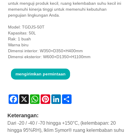
untuk menguji produk kecil, ruang kelembaban suhu kecil ini
memenuhi kinerja tinggi untuk memenuhi kebutuhan
pengujian lingkungan Anda.
Model: TGDJS-50T
Kapasitas: 50L
Rak: 1 buah
Warna biru
Dimensi interior: W350×D350×H400mm
Dimensi eksterior: W600×D1350×H1100mm
mengirimkan permintaan
Facebook
X
WhatsApp
Pinterest
LinkedIn
Share
Keterangan:
Dari -20 / -40 / -70 hingga +150°C, (kelembapan: 20
hingga 95%RH), Iklim Symor® ruang kelembaban suhu