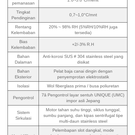
pemanasan
Tingkat
0,7~1,0°C/mnt
Pendinginan
Rentang
20% ~ 98% RH (5%RH/10%RH juga
Kelembaban
tersedia)
Bias
+2/-3% R.H
Kelembaban
Bahan
Anti-korosi SUS # 304 stainless steel yang
Dalaman
disikat
Bahan
Pelat baja canai dingin dengan
Eksterior
penyemprotan elektrostatik
Isolasi
Wol fiberglass prima / busa poliuretan
7â Pengontrol layar sentuh UNIQUE (UMC)
Pengontrol
impor asli Jepang
Motor tahan suhu tinggi, siklus tunggal,
Sistem
sumbu panjang, dan kipas sentrifugal tipe
Sirkulasi
multi-daun stainless steel
Pelembapan slot dangkal, mode