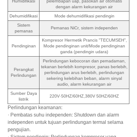
Humidifikasi
pelembapan uap, pasokan air otomatis
dengan alarm kekurangan air
Dehumidifikasi
Mode dehumidifikasi pendingin
Sistem
Pemanas NiCr, sistem independen
pemanas
Kompresor Hermetik Prancis "TECUMSEH",
Pendinginan
Mode pendinginan unit/Mode pendinginan
ganda (pendingin udara)
Perlindungan kebocoran dan pemadaman,
tekanan berlebih kompresor, panas berlebih,
Perangkat
perlindungan arus berlebih, perlindungan
Perlindungan
sekering kelebihan beban, alarm sinyal
audio, alarm kekurangan air
Sumber Daya
220V·50HZ/60HZ,380V 50HZ/60HZ
listrik
Perlindungan keamanan:
· Pembatas suhu independen: Shutdown dan alarm
independen untuk tujuan perlindungan termal selama
pengujian.
· Sistem pendingin: Perlindungan kompresor yang