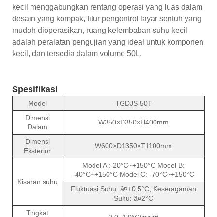
kecil menggabungkan rentang operasi yang luas dalam
desain yang kompak, fitur pengontrol layar sentuh yang
mudah dioperasikan, ruang kelembaban suhu kecil
adalah peralatan pengujian yang ideal untuk komponen
kecil, dan tersedia dalam volume 50L.
Spesifikasi
Model
TGDJS-50T
Dimensi
W350×D350×H400mm
Dalam
Dimensi
W600×D1350×T1100mm
Eksterior
Model A :-20°C~+150°C Model B:
-40°C~+150°C Model C: -70°C~+150°C
Kisaran suhu
Fluktuasi Suhu: â¤±0,5°C; Keseragaman
Suhu: â¤2°C
Tingkat
2.0~3.0°C/menit