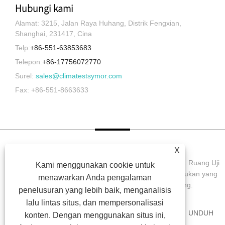
Hubungi kami
Alamat: 3215, Jalan Raya Huhang, Distrik Fengxian,
Shanghai, 231417, Cina
Telp:
+86-551-63853683
Telepon:
+86-17756072770
Surel:
sales@climatestsymor.com
Fax: +86-551-8663633
X
Hak Cipta © 2022 Symor Instrument Equipment Co., Ltd. Ruang Uji
Kami menggunakan cookie untuk
Lingkungan, Kabinet Kering Elektronik, Ruang Uji Pelapukan yang
menawarkan Anda pengalaman
Dipercepat Semua Hak dilindungi undang-undang.
penelusuran yang lebih baik, menganalisis
lalu lintas situs, dan mempersonalisasi
RUMAH
TENTANG KAMI
PRODUK
BERITA
UNDUH
konten. Dengan menggunakan situs ini,