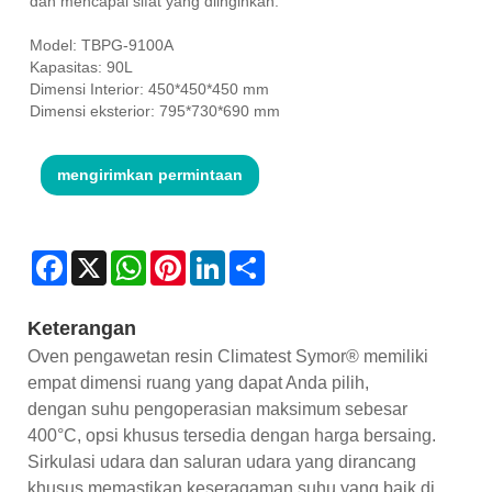
dan mencapai sifat yang diinginkan.
Model: TBPG-9100A
Kapasitas: 90L
Dimensi Interior: 450*450*450 mm
Dimensi eksterior: 795*730*690 mm
mengirimkan permintaan
Facebook
X
WhatsApp
Pinterest
LinkedIn
Share
Keterangan
Oven pengawetan resin Climatest Symor® memiliki
empat dimensi ruang yang dapat Anda pilih,
dengan suhu pengoperasian maksimum sebesar
400°C, opsi khusus tersedia dengan harga bersaing.
Sirkulasi udara dan saluran udara yang dirancang
khusus memastikan keseragaman suhu yang baik di