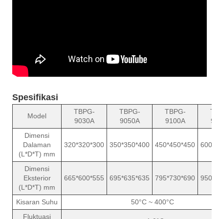
Spesifikasi
TBPG-
TBPG-
TBPG-
TB
Model
9030A
9050A
9100A
92
Dimensi
Dalaman
320*320*300
350*350*400
450*450*450
600*6
(L*D*T) mm
Dimensi
Eksterior
665*600*555
695*635*635
795*730*690
950*8
(L*D*T) mm
Kisaran Suhu
50°C ~ 400°C
Fluktuasi