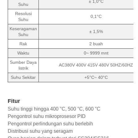
± 1,0°C
Suhu
Resolusi
0,1°C
Suhu
Keseragaman
± 1,5%
Suhu
Rak
2 buah
Waktu
0~ 9999 mnt
Sumber Daya
AC380V 400V 415V 480V 50HZ/60HZ
listrik
Suhu Sekitar
+5°C~ 40°C
Fitur
Suhu tinggi hingga 400 °C, 500 °C, 600 °C
Pengontrol suhu mikroprosesor PID
Pengontrol perlindungan suhu berlebih
Distribusi suhu yang seragam