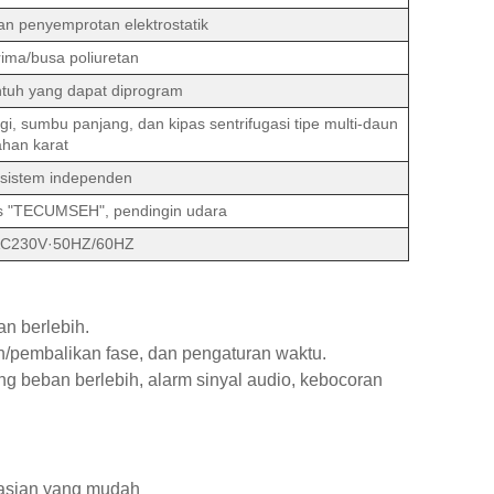
an penyemprotan elektrostatik
rima/busa poliuretan
entuh yang dapat diprogram
i, sumbu panjang, dan kipas sentrifugasi tipe multi-daun
ahan karat
sistem independen
s "TECUMSEH", pendingin udara
AC230V·50HZ/60HZ
an berlebih.
an/pembalikan fase, dan pengaturan waktu.
g beban berlebih, alarm sinyal audio, kebocoran
rasian yang mudah