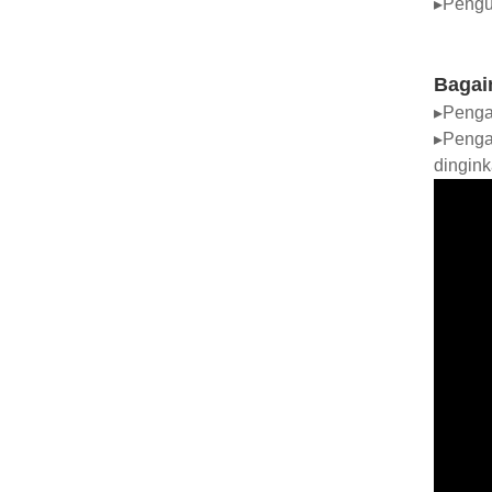
▸Penguj
Bagai
▸Pengat
▸Penga
dingink