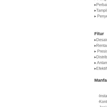
▸Perba
▸Tampil
▸ Peny
Fitur
▸Desai
▸Renta
▸ Presi
▸Distr
▸ Anta
▸Efekti
Manfa
·Inst
·Kont