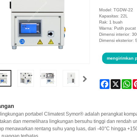
Model: TGDW-22
Kapasitas: 22L
Rak: 1 buah
Warna: Putih pucat
Dimensi interior:
Dimensi eksterior
mengirimkan 
Facebook
X
Wh
angan
lingkungan portabel Climatest Symor® adalah perangkat kompa
akan dan memelihara lingkungan bersuhu tinggi dan rendah unt
p menawarkan rentang suhu yang luas, dari -40°C hingga +150°
ruangan terbatas.