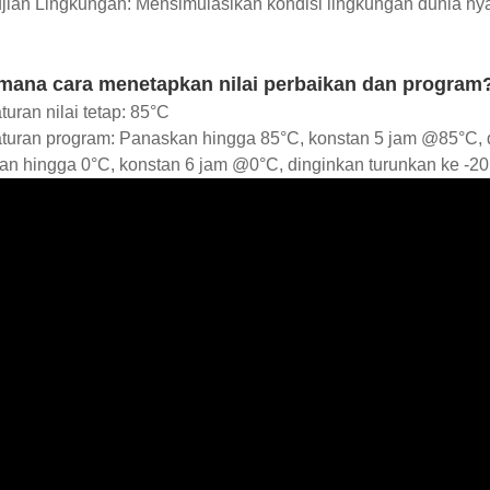
ian Lingkungan: Mensimulasikan kondisi lingkungan dunia nyat
mana cara menetapkan nilai perbaikan dan program
uran nilai tetap: 85°C
turan program: Panaskan hingga 85°C, konstan 5 jam @85°C, 
an hingga 0°C, konstan 6 jam @0°C, dinginkan turunkan ke -2