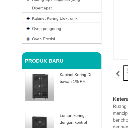
Dipercepat
Kabinet Kering Elektronik
Oven pengering
Oven Presisi
PRODUK BARU
Kabinet Kering Di
bawah 1% RH
Keter
Ruang 
mencipt
Lemari kering
benchto
dengan kontrol
dengan 