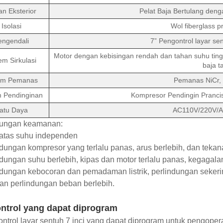
n Eksterior
Pelat Baja Bertulang deng
Isolasi
Wol fiberglass p
engendali
7” Pengontrol layar s
Motor dengan kebisingan rendah dan tahan suhu tingg
em Sirkulasi
baja t
em Pemanas
Pemanas NiCr, 
m Pendinginan
Kompresor Pendingin Pranci
atu Daya
AC110V/220V/
dungan keamanan:
atas suhu independen
ndungan kompresor yang terlalu panas, arus berlebih, dan tekan
ndungan suhu berlebih, kipas dan motor terlalu panas, kegagal
ndungan kebocoran dan pemadaman listrik, perlindungan sekerin
an perlindungan beban berlebih.
ntrol yang dapat diprogram
ntrol layar sentuh 7 inci yang dapat diprogram untuk pengope