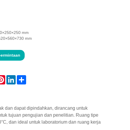
 300×250×250 mm
: 520×560×730 mm
permintaan
atsApp
Pinterest
LinkedIn
Share
k dan dapat dipindahkan, dirancang untuk
uk tujuan pengujian dan penelitian. Ruang tipe
C, dan ideal untuk laboratorium dan ruang kerja