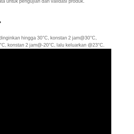
a untuk pengujian dan validasi produk.
?
dinginkan hingga 30°C, konstan 2 jam@30°C,
0°C, konstan 2 jam@-20°C, lalu keluarkan @23°C.