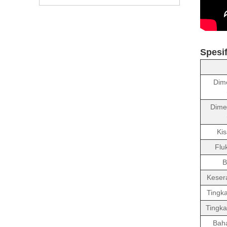
Spesif
Dime
Dimen
Ki
Flu
B
Keser
Tingk
Tingka
Bah