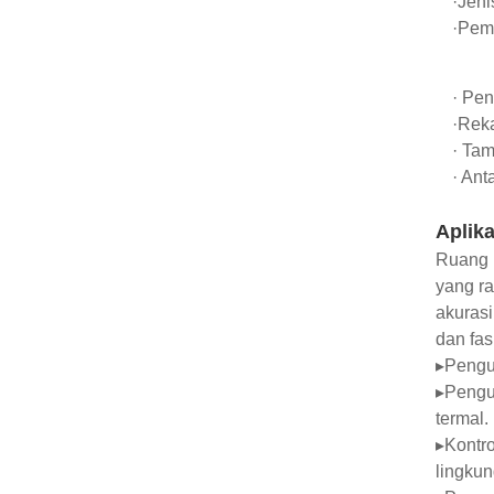
·Jeni
·Pem
· Pen
·Reka
· Tam
· An
Aplika
Ruang l
yang ra
akurasi
dan fasi
▸Penguj
▸Penguj
termal.
▸Kontro
lingkun