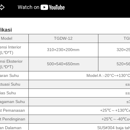
ikasi
Model
TGDW-12
TG
nsi Interior
310×230×200mm
320×2
(L*D*T)
si Eksterior
500×540×650mm
520×5
(L*D*T)
saran Suhu
Model A :-20°C~+130°
ktuasi Suhu
≤±
ias Suhu
≤±
agaman Suhu
≤
at Pemanasan
+25℃～+130℃≤30
t Pendinginan
+25℃～-40℃≤45
an Dalaman
SUS#304 baja tah