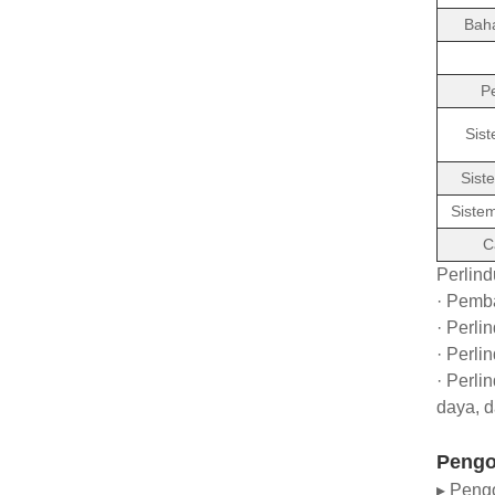
Baha
P
Sist
Sist
Siste
C
Perlin
· Pemb
· Perli
· Perli
· Perli
daya, d
Pengo
▸ Pengo