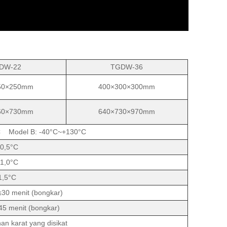
DW-22
TGDW-36
50×250mm
400×300×300mm
60×730mm
640×730×970mm
C Model B: -40°C~+130°C
0,5°C
1,0°C
1,5°C
 menit (bongkar)
 menit (bongkar)
an karat yang disikat