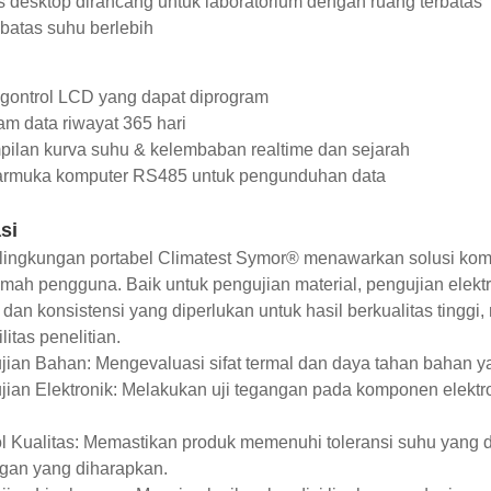
s desktop dirancang untuk laboratorium dengan ruang terbatas
batas suhu berlebih
gontrol LCD yang dapat diprogram
m data riwayat 365 hari
pilan kurva suhu & kelembaban realtime dan sejarah
tarmuka komputer RS485 untuk pengunduhan data
si
ingkungan portabel Climatest Symor® menawarkan solusi komp
mah pengguna. Baik untuk pengujian material, pengujian elektr
 dan konsistensi yang diperlukan untuk hasil berkualitas tinggi
litas penelitian.
ian Bahan: Mengevaluasi sifat termal dan daya tahan bahan y
ian Elektronik: Melakukan uji tegangan pada komponen elekt
l Kualitas: Memastikan produk memenuhi toleransi suhu yang d
gan yang diharapkan.