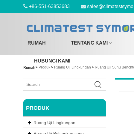
+86-551-63853683
sales@climatestsymo
RUMAH
TENTANG KAMI
HUBUNGI KAMI
>
Produk
>
Ruang Uji Lingkungan
>
Ruang Uji Suhu Bencht
Rumah
PRODUK
Ruang Uji Lingkungan
Ruang Uji Pelapukan yang