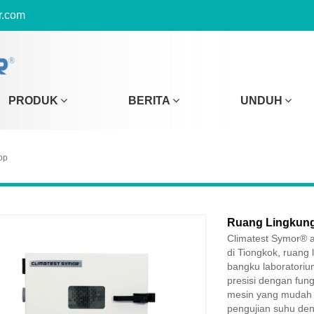
r.com
PRODUK
BERITA
UNDUH
op
Ruang Lingkung
Climatest Symor® 
di Tiongkok, ruang 
bangku laboratoriu
presisi dengan fun
mesin yang mudah 
pengujian suhu de