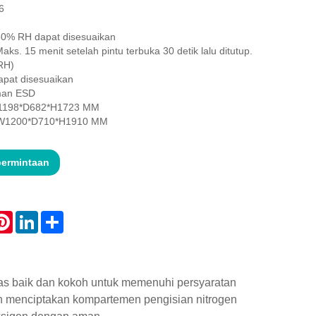
6
0% RH dapat disesuaikan
ks. 15 menit setelah pintu terbuka 30 detik lalu ditutup.
RH)
dapat disesuaikan
aman ESD
 W1198*D682*H1723 MM
: W1200*D710*H1910 MM
permintaan
atsApp
Pinterest
LinkedIn
Share
tas baik dan kokoh untuk memenuhi persyaratan
n menciptakan kompartemen pengisian nitrogen