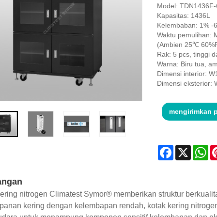
Model: TDN1436F-
Kapasitas: 1436L
Kelembaban: 1% -6
Waktu pemulihan: Ma
(Ambien 25℃ 60%
Rak: 5 pcs, tinggi 
Warna: Biru tua, 
Dimensi interior:
Dimensi eksterior
mengirimkan 
Facebook
X
Wh
angan
ering nitrogen Climatest Symor® memberikan struktur berkuali
panan kering dengan kelembapan rendah, kotak kering nitroge