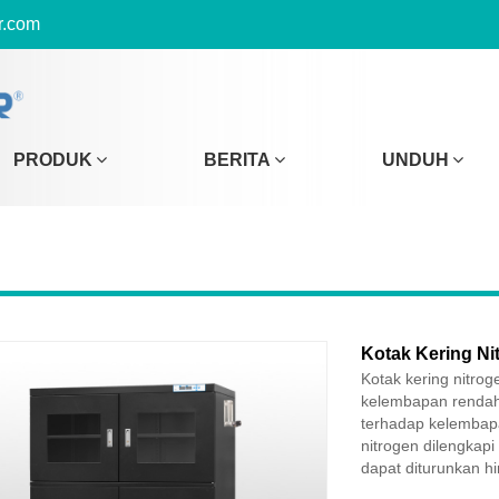
r.com
PRODUK
BERITA
UNDUH
Kotak Kering Ni
Kotak kering nitr
kelembapan rendah 
terhadap kelembapan
nitrogen dilengkap
dapat diturunkan h