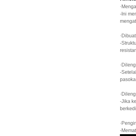
·Menga
-Ini me
mengatu
·Dibua
-Strukt
resista
·Dilen
-Setela
pasokan
·Dileng
-Jika k
berkedi
·Pengin
-Mematu