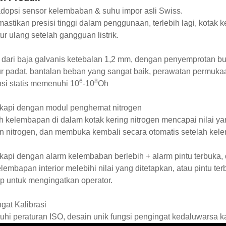
dopsi sensor kelembaban & suhu impor asli Swiss.
mastikan presisi tinggi dalam penggunaan, terlebih lagi, kotak k
r ulang setelah gangguan listrik.
t dari baja galvanis ketebalan 1,2 mm, dengan penyemprotan
ur padat, bantalan beban yang sangat baik, perawatan permuk
6
8
nsi statis memenuhi 10
-10
Oh
gkapi dengan modul penghemat nitrogen
h kelembapan di dalam kotak kering nitrogen mencapai nilai ya
 nitrogen, dan membuka kembali secara otomatis setelah kelem
kapi dengan alarm kelembaban berlebih + alarm pintu terbuka, 
elembapan interior melebihi nilai yang ditetapkan, atau pintu t
p untuk mengingatkan operator.
gat Kalibrasi
hi peraturan ISO, desain unik fungsi pengingat kedaluwarsa kal