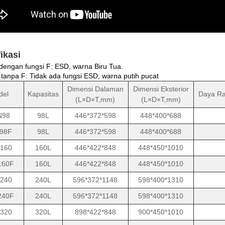
ikasi
dengan fungsi F: ESD, warna Biru Tua.
tanpa F: Tidak ada fungsi ESD, warna putih pucat
Dimensi Dalaman
Dimensi Eksterior
del
Kapasitas
Daya Ra
(L×D×T,mm)
(L×D×T,mm)
N98
98L
446*372*598
448*400*688
98F
98L
446*372*598
448*400*688
160
160L
446*422*848
448*450*1010
160F
160L
446*422*848
448*450*1010
240
240L
596*372*1148
598*400*1310
240F
240L
596*372*1148
598*400*1310
320
320L
898*422*848
900*450*1010