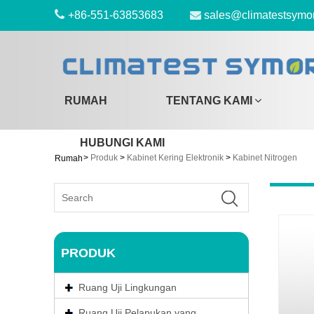
+86-551-63853683
sales@climatestsymo
RUMAH
TENTANG KAMI
HUBUNGI KAMI
>
Produk
>
Kabinet Kering Elektronik
>
Kabinet Nitrogen
Rumah
PRODUK
Ruang Uji Lingkungan
Ruang Uji Pelapukan yang