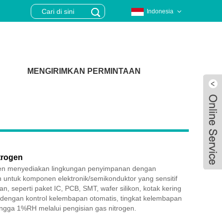
Indonesia
MENGIRIMKAN PERMINTAAN
trogen
ogen menyediakan lingkungan penyimpanan dengan
untuk komponen elektronik/semikonduktor yang sensitif
, seperti paket IC, PCB, SMT, wafer silikon, kotak kering
i dengan kontrol kelembapan otomatis, tingkat kelembapan
Live
ingga 1%RH melalui pengisian gas nitrogen.