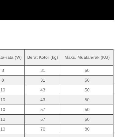
ta-rata (W)
Berat Kotor (kg)
Maks. Muatan/rak (KG)
8
31
50
8
31
50
10
43
50
10
43
50
10
57
50
10
57
50
10
70
80