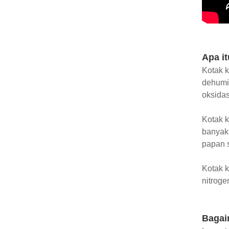
Apa it
Kotak k
dehumid
oksida
Kotak k
banyak 
papan s
Kotak k
nitroge
Bagai