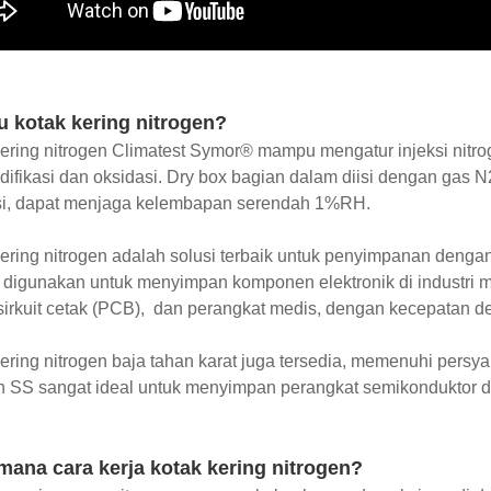
u kotak kering nitrogen?
ering nitrogen Climatest Symor® mampu mengatur injeksi nitro
ifikasi dan oksidasi. Dry box bagian dalam diisi dengan gas N
si, dapat menjaga kelembapan serendah 1%RH.
ering nitrogen adalah solusi terbaik untuk penyimpanan denga
digunakan untuk menyimpan komponen elektronik di industri manuf
irkuit cetak (PCB), dan perangkat medis, dengan kecepatan de
ering nitrogen baja tahan karat juga tersedia, memenuhi persyar
n SS sangat ideal untuk menyimpan perangkat semikonduktor di r
mana cara kerja kotak kering nitrogen?