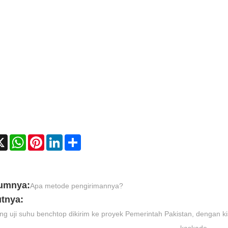
cebook
X
WhatsApp
Pinterest
LinkedIn
Share
umnya:
Apa metode pengirimannya?
utnya:
g uji suhu benchtop dikirim ke proyek Pemerintah Pakistan, dengan k