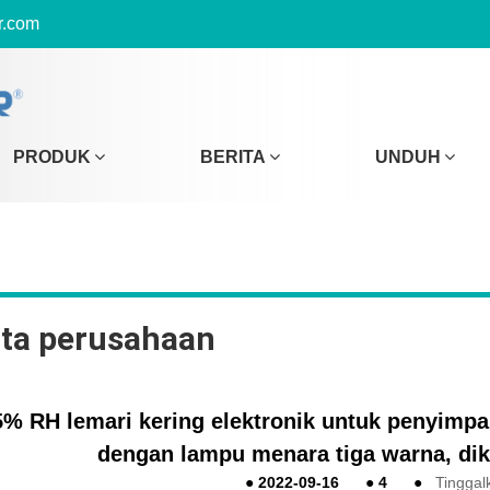
r.com
PRODUK
BERITA
UNDUH
ita perusahaan
5% RH lemari kering elektronik untuk penyimp
dengan lampu menara tiga warna, diki
●
2022-09-16
●
4
●
Tinggal