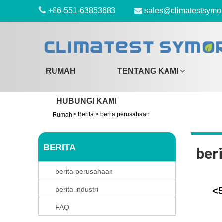
+86-551-63853683
sales@climatestsymo
RUMAH
TENTANG KAMI
HUBUNGI KAMI
>
Berita
>
berita perusahaan
Rumah
BERITA
ber
berita perusahaan
berita industri
<
FAQ