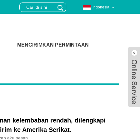
Indonesia
MENGIRIMKAN PERMINTAAN
anan kelembaban rendah, dilengkapi
rim ke Amerika Serikat.
Live
kan aku pesan