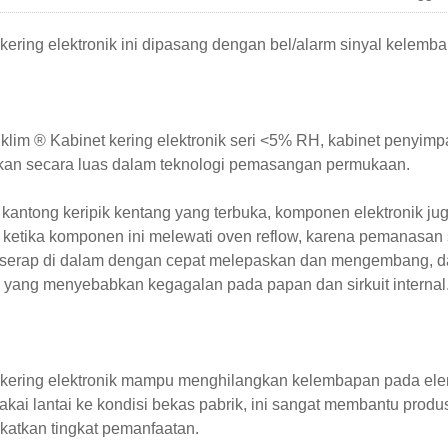
kering elektronik ini dipasang dengan bel/alarm sinyal kelembab
klim ® Kabinet kering elektronik seri <5% RH, kabinet penyi
pkan secara luas dalam teknologi pemasangan permukaan.
 kantong keripik kentang yang terbuka, komponen elektronik 
ketika komponen ini melewati oven reflow, karena pemanasan s
iserap di dalam dengan cepat melepaskan dan mengembang, d
 yang menyebabkan kegagalan pada papan dan sirkuit internal
 kering elektronik mampu menghilangkan kelembapan pada el
kai lantai ke kondisi bekas pabrik, ini sangat membantu pro
atkan tingkat pemanfaatan.