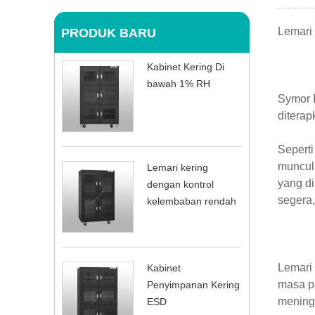
Lemari 
PRODUK BARU
Kabinet Kering Di
bawah 1% RH
Symor I
ditera
Seperti
muncul 
Lemari kering
yang d
dengan kontrol
segera,
kelembaban rendah
Lemari
Kabinet
masa pa
Penyimpanan Kering
meningk
ESD