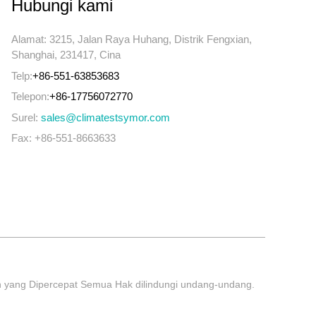
Hubungi kami
Alamat: 3215, Jalan Raya Huhang, Distrik Fengxian,
Shanghai, 231417, Cina
Telp:
+86-551-63853683
Telepon:
+86-17756072770
Surel:
sales@climatestsymor.com
Fax: +86-551-8663633
an yang Dipercepat Semua Hak dilindungi undang-undang.