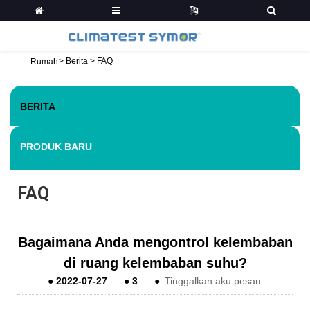
>
Berita
>
FAQ
Rumah
BERITA
PRODUK BARU
FAQ
Bagaimana Anda mengontrol kelembaban
di ruang kelembaban suhu?
●
2022-07-27
●
3
●
Tinggalkan aku pesan