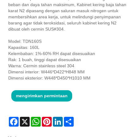
beban dan daya tahan maksimum, Kabinet kering baja tahan
karat N2 dipasang dengan saluran masuk nitrogen untuk
membersihkan area kerja, untuk melindungi penyimpanan
barang agar tidak teroksidasi, seluruh kabinet kering N2
dibuat oleh cermin SUS#304.
Model: TDN160S
Kapasitas: 160L
Kelembaban: 1%-60% RH dapat disesuaikan
Rak: 1 buah, tinggi dapat disesuaikan
Warna: Cermin stainless steel 304
Dimensi interior: W446*D422*H848 MM
Dimensi eksterior: W448*D450*H1010 MM
mengirimkan permintaan
Facebook
X
WhatsApp
Pinterest
LinkedIn
Share