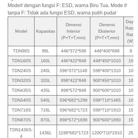
Mode# dengan fungsi F: ESD, warna Biru Tua. Mode #
tanpa F: Tidak ada fungsi ESD, warna putih pudar
Daya
Dimensi
Dimensi
Rata-
Model
Kapasitas
Interior
Eksterior
Rata
(P×T×T,mm)
(P×T×T,mm)
(W)
TDN98S
98L
446*372*598
448*400*688
8
TDN160S
160L
446*422*848
448*450*1010
10
TDN240S
240L
596*372*1148
598*400*1310
10
TDN320S
320L
898*422*848
900*450*1010
10
TDN435S
435L
898*572*848
900*600*1010
10
TDN540S
540L
596*682*1298
598*710*1465
10
TDN718S
718L
596*682*1723
598*710*1910
15
TDN870S
870L
898*572*1698
900*600*1890
15
TDN1436S-
1436L
1198*682*1723
1200*710*1910
25
4