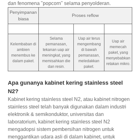
dan fenomena "popcorn" selama penyolderan.
Penyimpanan
Proses reflow
biasa
Selama
Uap air terus
Uap air
Kelembaban di
pemanasan,
mengembang
memecah
ambien
tekanan uap air
di bawah
paket, yang
menembus ke
meningkat, yang
pemanasan,
menyebabkan
dalam paket.
memisahkan die
meledakkan
retakan mikro.
dan resin.
paket.
Apa gunanya kabinet kering stainless steel
N2?
Kabinet kering stainless steel N2, atau kabinet nitrogen
stainless steel telah banyak digunakan dalam industri
elektronik & semikonduktor, universitas dan
laboratorium, kabinet kering stainless steel N2
mengadopsi sistem pembersihan nitrogen untuk
menggantikan udara asli di dalam kabinet, untuk