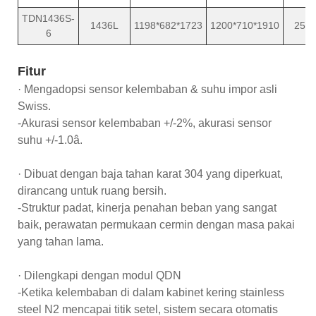
TDN1436S-
1436L
1198*682*1723
1200*710*1910
25
6
Fitur
· Mengadopsi sensor kelembaban & suhu impor asli
Swiss.
-Akurasi sensor kelembaban +/-2%, akurasi sensor
suhu +/-1.0â.
· Dibuat dengan baja tahan karat 304 yang diperkuat,
dirancang untuk ruang bersih.
-Struktur padat, kinerja penahan beban yang sangat
baik, perawatan permukaan cermin dengan masa pakai
yang tahan lama.
· Dilengkapi dengan modul QDN
-Ketika kelembaban di dalam kabinet kering stainless
steel N2 mencapai titik setel, sistem secara otomatis