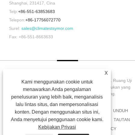
Shanghai, 231417, Cina
Telp:
+86-551-63853683
Telepon:
+86-17756072770
Surel:
sales@climatestsymor.com
Fax: +86-551-8663633
X
Hak Cipta © 2022 Symor Instrument Equipment Co., Ltd. Ruang Uji
Kami menggunakan cookie untuk
Lingkungan, Kabinet Kering Elektronik, Ruang Uji Pelapukan yang
menawarkan Anda pengalaman
Dipercepat Semua Hak dilindungi undang-undang.
penelusuran yang lebih baik, menganalisis
lalu lintas situs, dan mempersonalisasi
RUMAH
TENTANG KAMI
PRODUK
BERITA
UNDUH
konten. Dengan menggunakan situs ini,
Anda menyetujui penggunaan cookie kami.
MENGIRIMKAN PERMINTAAN
HUBUNGI KAMI
TAUTAN
Kebijakan Privasi
SITEMAP
RSS
XML
PRIVACY POLICY