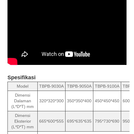
Spesifikasi
Model
TBPB-9030A
TBPB-9050A
TBPB-9100A
TBPB
Dimensi
Dalaman
320*320*300
350*350*400
450*450*450
600*6
(L*D*T) mm
Dimensi
Eksterior
665*600*555
695*635*635
795*730*690
950*8
(L*D*T) mm