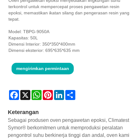
Oven pengawetan epoksi menyediakan lingkungan suhu
terkontrol untuk mempercepat proses pengawetan resin
epoksi, memastikan ikatan silang dan pengerasan resin yang
tepat.
Model: TBPG-9050A
Kapasitas: 50L
Dimensi Interior: 350*350*400mm
Dimensi eksterior: 695*635*635 mm
mengirimkan permintaan
Facebook
X
WhatsApp
Pinterest
LinkedIn
Share
Keterangan
Sebagai produsen oven pengawetan epoksi, Climatest
Symor® berkomitmen untuk memproduksi peralatan
pengontrol suhu berkinerja tinggi dan andal, oven kami