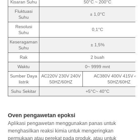
Kisaran Suhu
50°C ~ 200°C
Fluktuasi
± 1,0°C
Suhu
Resolusi
0,1°C
Suhu
Keseragaman
± 1,5%
Suhu
Rak
2 buah
Waktu
0~ 9999 mnt
Sumber Daya
AC220V 230V 240V
AC380V 400V 415V 48
listrik
50HZ/60HZ
50HZ/60HZ
Suhu Sekitar
+5°C~ 40°C
Oven pengawetan epoksi
Aplikasi pengawetan menggunakan panas untuk
menghasilkan reaksi kimia untuk mengeringkan
permukaan atau perekat pada produk, atau untuk