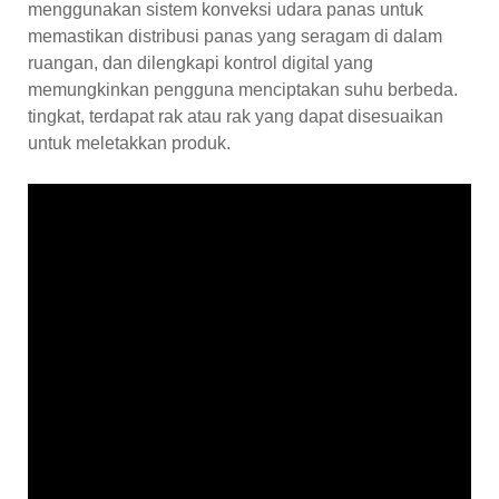
menggunakan sistem konveksi udara panas untuk
memastikan distribusi panas yang seragam di dalam
ruangan, dan dilengkapi kontrol digital yang
memungkinkan pengguna menciptakan suhu berbeda.
tingkat, terdapat rak atau rak yang dapat disesuaikan
untuk meletakkan produk.