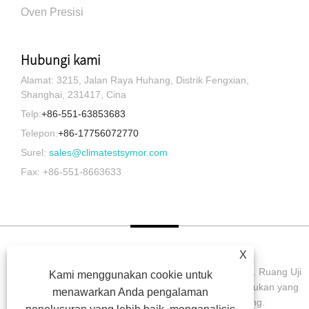
Oven Presisi
Hubungi kami
Alamat: 3215, Jalan Raya Huhang, Distrik Fengxian,
Shanghai, 231417, Cina
Telp:
+86-551-63853683
Telepon:
+86-17756072770
Surel:
sales@climatestsymor.com
Fax: +86-551-8663633
X
Hak Cipta © 2022 Symor Instrument Equipment Co., Ltd. Ruang Uji
Kami menggunakan cookie untuk
Lingkungan, Kabinet Kering Elektronik, Ruang Uji Pelapukan yang
menawarkan Anda pengalaman
Dipercepat Semua Hak dilindungi undang-undang.