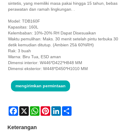
sintetis, yang memiliki masa pakai hingga 15 tahun, bebas
perawatan dan ramah lingkungan. .
Model: TDB160F
Kapasitas: 160L
Kelembaban: 10%-20% RH Dapat Disesuaikan
Waktu pemulihan: Maks. 30 menit setelah pintu terbuka 30
detik kemudian ditutup. (Ambien 25â 60%RH)
Rak: 3 buah
Warna: Biru Tua, ESD aman
Dimensi interior: W446*D422*H848 MM
Dimensi eksterior: W448*D450*H1010 MM
mengirimkan permintaan
Facebook
X
WhatsApp
Pinterest
LinkedIn
Share
Keterangan