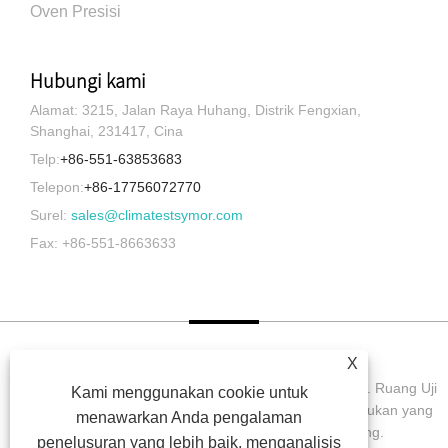
Oven Presisi
Hubungi kami
Alamat: 3215, Jalan Raya Huhang, Distrik Fengxian,
Shanghai, 231417, Cina
Telp:
+86-551-63853683
Telepon:
+86-17756072770
Surel:
sales@climatestsymor.com
Fax: +86-551-8663633
X
Hak Cipta © 2022 Symor Instrument Equipment Co., Ltd. Ruang Uji
Kami menggunakan cookie untuk
Lingkungan, Kabinet Kering Elektronik, Ruang Uji Pelapukan yang
menawarkan Anda pengalaman
Dipercepat Semua Hak dilindungi undang-undang.
penelusuran yang lebih baik, menganalisis