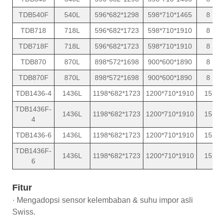
TDB540F
540L
596*682*1298
598*710*1465
8
TDB718
718L
596*682*1723
598*710*1910
8
TDB718F
718L
596*682*1723
598*710*1910
8
TDB870
870L
898*572*1698
900*600*1890
8
TDB870F
870L
898*572*1698
900*600*1890
8
TDB1436-4
1436L
1198*682*1723
1200*710*1910
15
TDB1436F-
1436L
1198*682*1723
1200*710*1910
15
4
TDB1436-6
1436L
1198*682*1723
1200*710*1910
15
TDB1436F-
1436L
1198*682*1723
1200*710*1910
15
6
Fitur
· Mengadopsi sensor kelembaban & suhu impor asli
Swiss.