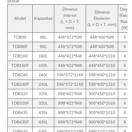
pudar
Dimensi
Daya
Dimensi
Interior
Rata-
Model
Kapasitas
Eksterior
(L × D × T,
Rata
(L × D × T, mm)
mm)
(W)
TDB98
98L
446*372*598
448*400*688
6
TDB98F
98L
446*372*598
448*400*688
6
TDB160
160L
446*422*848
448*450*1010
6
TDB160F
160L
446*422*848
448*450*1010
6
TDB240
240L
596*372*1148
598*400*1310
6
TDB240F
240L
596*372*1148
598*400*1310
6
TDB320
320L
898*422*848
900*450*1010
6
TDB320F
320L
898*422*848
900*450*1010
6
TDB435
435L
898*572*848
900*600*1010
8
TDB435F
435L
898*572*848
900*600*1010
8
TDB540
540L
596*682*1298
598*710*1465
8