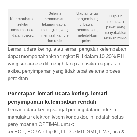
Selama
Uap air terus
Uap air
Kelembaban di
pemanasan,
mengembang
memecah
sekitar
tekanan uap air
di bawah
paket, yang
menembus ke
meningkat, yang
pemanasan,
menyebabkan
dalam paket.
memisahkan die
meledakkan
retakan mikro.
dan resin.
paket.
Lemari udara kering, atau lemari pengatur kelembaban
dapat mempertahankan tingkat RH dalam 10-20% RH,
yang secara efektif menghilangkan risiko kegagalan
akibat penyimpanan yang tidak tepat selama proses
perakitan.
Penerapan lemari udara kering, lemari
penyimpanan kelembaban rendah
Lemari udara kering sangat penting dalam industri
manufaktur elektronik/semikonduktor, ini adalah solusi
penyimpanan OPTIMAL untuk:
â» PCB, PCBA, chip IC, LED, SMD, SMT, EMS, pita &