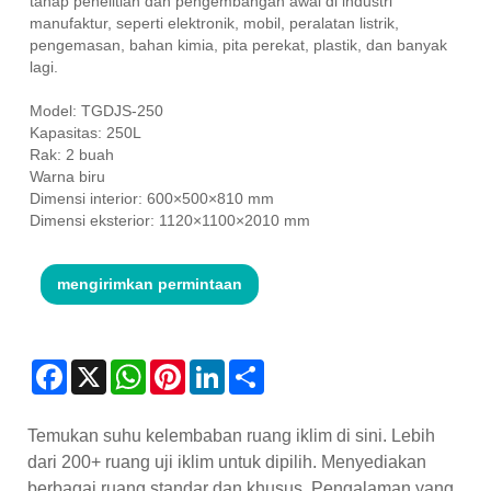
tahap penelitian dan pengembangan awal di industri
manufaktur, seperti elektronik, mobil, peralatan listrik,
pengemasan, bahan kimia, pita perekat, plastik, dan banyak
lagi.
Model: TGDJS-250
Kapasitas: 250L
Rak: 2 buah
Warna biru
Dimensi interior: 600×500×810 mm
Dimensi eksterior: 1120×1100×2010 mm
mengirimkan permintaan
Facebook
X
WhatsApp
Pinterest
LinkedIn
Share
Temukan suhu kelembaban ruang iklim di sini. Lebih
dari 200+ ruang uji iklim untuk dipilih. Menyediakan
berbagai ruang standar dan khusus. Pengalaman yang