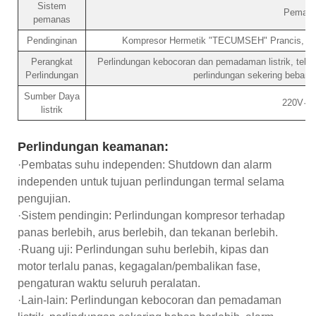
Sistem
Pemanas
pemanas
Pendinginan
Kompresor Hermetik "TECUMSEH" Prancis, Mode
Perangkat
Perlindungan kebocoran dan pemadaman listrik, tekana
Perlindungan
perlindungan sekering beban b
Sumber Daya
220V·5
listrik
Perlindungan keamanan:
·Pembatas suhu independen: Shutdown dan alarm
independen untuk tujuan perlindungan termal selama
pengujian.
·Sistem pendingin: Perlindungan kompresor terhadap
panas berlebih, arus berlebih, dan tekanan berlebih.
·Ruang uji: Perlindungan suhu berlebih, kipas dan
motor terlalu panas, kegagalan/pembalikan fase,
pengaturan waktu seluruh peralatan.
·Lain-lain: Perlindungan kebocoran dan pemadaman