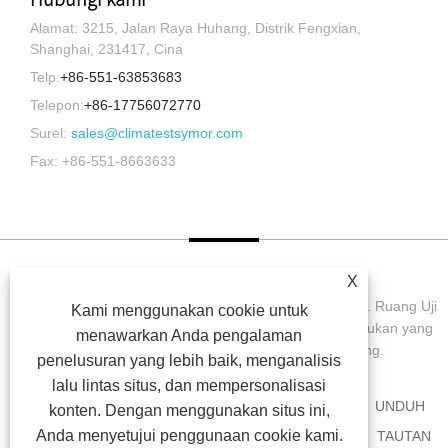
Alamat: 3215, Jalan Raya Huhang, Distrik Fengxian,
Shanghai, 231417, Cina
Telp:
+86-551-63853683
Telepon:
+86-17756072770
Surel:
sales@climatestsymor.com
Fax: +86-551-8663633
X
Hak Cipta © 2022 Symor Instrument Equipment Co., Ltd. Ruang Uji
Kami menggunakan cookie untuk
Lingkungan, Kabinet Kering Elektronik, Ruang Uji Pelapukan yang
menawarkan Anda pengalaman
Dipercepat Semua Hak dilindungi undang-undang.
penelusuran yang lebih baik, menganalisis
lalu lintas situs, dan mempersonalisasi
RUMAH
TENTANG KAMI
PRODUK
BERITA
UNDUH
konten. Dengan menggunakan situs ini,
Anda menyetujui penggunaan cookie kami.
MENGIRIMKAN PERMINTAAN
HUBUNGI KAMI
TAUTAN