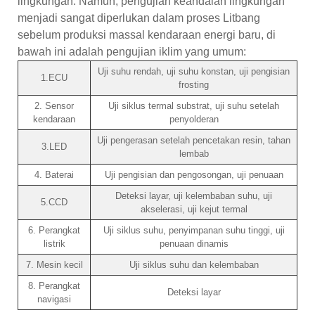
lingkungan. Namun, pengujian keandalan lingkungan
menjadi sangat diperlukan dalam proses Litbang
sebelum produksi massal kendaraan energi baru, di
bawah ini adalah pengujian iklim yang umum:
Uji suhu rendah, uji suhu konstan, uji pengisian
1.ECU
frosting
2. Sensor
Uji siklus termal substrat, uji suhu setelah
kendaraan
penyolderan
Uji pengerasan setelah pencetakan resin, tahan
3.LED
lembab
4. Baterai
Uji pengisian dan pengosongan, uji penuaan
Deteksi layar, uji kelembaban suhu, uji
5.CCD
akselerasi, uji kejut termal
6. Perangkat
Uji siklus suhu, penyimpanan suhu tinggi, uji
listrik
penuaan dinamis
7. Mesin kecil
Uji siklus suhu dan kelembaban
8. Perangkat
Deteksi layar
navigasi