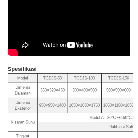
Spesifikasi
Model
TGDJS-50
TGDJS-100
TGDJS-150
Dimensi
350×320×450
500×400×500
500×500×600
Dalaman
Dimensi
950×950×1400
1050×1030×1750
1050×1100×1850
Eksterior
Model A :-20°C~+150°C Mo
Kisaran Suhu
Fluktuasi Suhu:
Tingkat