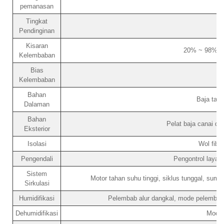
pemanasan
Tingkat
Pendinginan
Kisaran
20% ~ 98% RH
Kelembaban
Bias
Kelembaban
Bahan
Baja taha
Dalaman
Bahan
Pelat baja canai di
Eksterior
Isolasi
Wol fibe
Pengendali
Pengontrol layar
Sistem
Motor tahan suhu tinggi, siklus tunggal, sumbu
Sirkulasi
Humidifikasi
Pelembab alur dangkal, mode pelembapa
Dehumidifikasi
Mode 